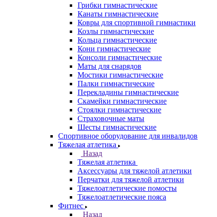
Грибки гимнастические
Канаты гимнастические
Ковры для спортивной гимнастики
Козлы гимнастические
Кольца гимнастические
Кони гимнастические
Консоли гимнастические
Маты для снарядов
Мостики гимнастические
Палки гимнастические
Перекладины гимнастические
Скамейки гимнастические
Стоялки гимнастические
Страховочные маты
Шесты гимнастические
Спортивное оборудование для инвалидов
Тяжелая атлетика
Назад
Тяжелая атлетика
Аксессуары для тяжелой атлетики
Перчатки для тяжелой атлетики
Тяжелоатлетические помосты
Тяжелоатлетические пояса
Фитнес
Назад