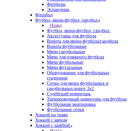
Фитболы
Эспандеры
Флорбол
Футбол, мини-футбол, гандбол
Назад
Футбол, мини-футбол, гандбол
Аксессуары для футбола
Ворота для мини-футбола/гандбола
Ворота футбольные
Мячи гандбольные
Мячи для пляжного футбола
Мячи футбольные
Мячи футзальные
Оборудование для футбольных
стадионов
Сетки для мини футбольных и
гандбольных ворот 3х2
Судейский инвентарь
Тренировочный инвентарь для футбола
Футбольная экипировка
Футбольные сетки
Хоккей на траве
Хоккей с мячом
Хоккей с шайбой
Назад