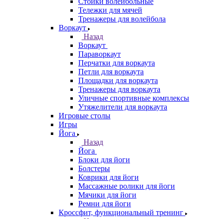
Стойки волейбольные
Тележки для мячей
Тренажеры для волейбола
Воркаут
Назад
Воркаут
Параворкаут
Перчатки для воркаута
Петли для воркаута
Площадки для воркаута
Тренажеры для воркаута
Уличные спортивные комплексы
Утяжелители для воркаута
Игровые столы
Игры
Йога
Назад
Йога
Блоки для йоги
Болстеры
Коврики для йоги
Массажные ролики для йоги
Мячики для йоги
Ремни для йоги
Кроссфит, функциональный тренинг