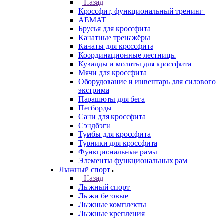
Назад
Кроссфит, функциональный тренинг
ABMAT
Брусья для кроссфита
Канатные тренажёры
Канаты для кроссфита
Координационные лестницы
Кувалды и молоты для кроссфита
Мячи для кроссфита
Оборудование и инвентарь для силового
экстрима
Парашюты для бега
Пегборды
Сани для кроссфита
Сэндбэги
Тумбы для кроссфита
Турники для кроссфита
Функциональные рамы
Элементы функциональных рам
Лыжный спорт
Назад
Лыжный спорт
Лыжи беговые
Лыжные комплекты
Лыжные крепления