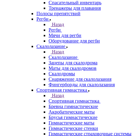
Спасательный инвентарь
Тренажеры для плавания
Полосы препятствий
Регби
Назад
Регби
Мячи для регби
Оборудование для регби
Скалолазание
Назад
Скалолазание
Зацепы для скалодрома
Маты для скалодромов
Скалодромы
Снаряжение для скалолазания
Фингерборды для скалолазания
Спортивная гимнастика
Назад
Спортивная гимнастика
Бревна гимнастические
Акробатические маты
Брусья гимнастические
Гимнастические маты
Гимнастические стенки
Гимнастические страховочные системы