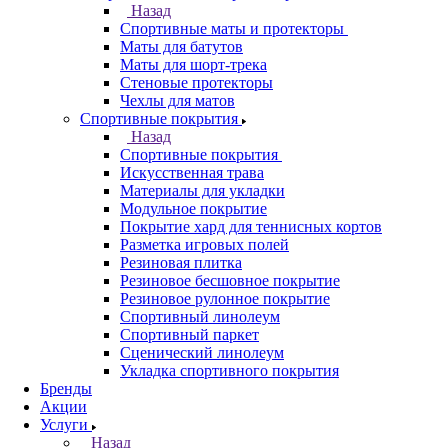
Назад
Спортивные маты и протекторы
Маты для батутов
Маты для шорт-трека
Стеновые протекторы
Чехлы для матов
Спортивные покрытия
Назад
Спортивные покрытия
Искусственная трава
Материалы для укладки
Модульное покрытие
Покрытие хард для теннисных кортов
Разметка игровых полей
Резиновая плитка
Резиновое бесшовное покрытие
Резиновое рулонное покрытие
Спортивный линолеум
Спортивный паркет
Сценический линолеум
Укладка спортивного покрытия
Бренды
Акции
Услуги
Назад