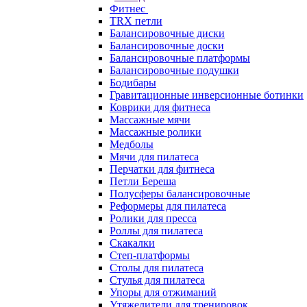
Фитнес
TRX петли
Балансировочные диски
Балансировочные доски
Балансировочные платформы
Балансировочные подушки
Бодибары
Гравитационные инверсионные ботинки
Коврики для фитнеса
Массажные мячи
Массажные ролики
Медболы
Мячи для пилатеса
Перчатки для фитнеса
Петли Береша
Полусферы балансировочные
Реформеры для пилатеса
Ролики для пресса
Роллы для пилатеса
Скакалки
Степ-платформы
Столы для пилатеса
Стулья для пилатеса
Упоры для отжиманий
Утяжелители для тренировок