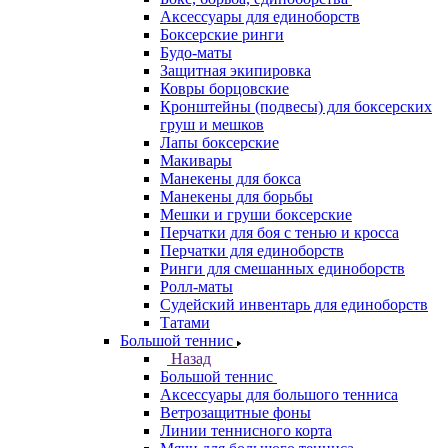
Аксессуары для единоборств
Боксерские ринги
Будо-маты
Защитная экипировка
Ковры борцовские
Кронштейны (подвесы) для боксерских
груш и мешков
Лапы боксерские
Макивары
Манекены для бокса
Манекены для борьбы
Мешки и груши боксерские
Перчатки для боя с тенью и кросса
Перчатки для единоборств
Ринги для смешанных единоборств
Ролл-маты
Судейский инвентарь для единоборств
Татами
Большой теннис
Назад
Большой теннис
Аксессуары для большого тенниса
Ветрозащитные фоны
Линии теннисного корта