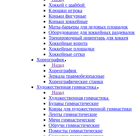
Хоккей с шайбой
Клюшки игрока
Коньки фигурные
Коньки хоккейные
Маты-барьеры для ледовых площадок
Оборудование для хоккейных раздевалок
Тренировочный инвентарь для хоккея
Хоккейные ворота
Хоккейные площадки
Хоккейные сетки
Хореография
Назад
Хореография
Зеркала травмобезопасные
Хореографические станки
Художественная гимнастика
Назад
Художественная гимнастика
Булавы гимнастические
Ковры для художественной гимнастики
Ленты гимнастические
Мячи гимнастические
Обручи гимнастические
Помосты гимнастические