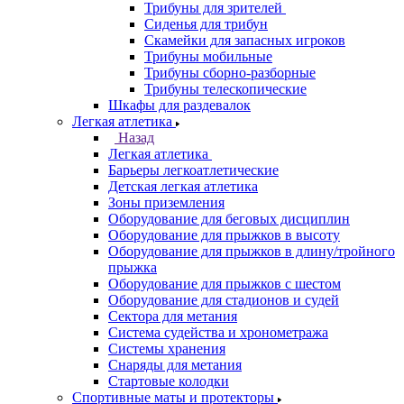
Трибуны для зрителей
Сиденья для трибун
Скамейки для запасных игроков
Трибуны мобильные
Трибуны сборно-разборные
Трибуны телескопические
Шкафы для раздевалок
Легкая атлетика
Назад
Легкая атлетика
Барьеры легкоатлетические
Детская легкая атлетика
Зоны приземления
Оборудование для беговых дисциплин
Оборудование для прыжков в высоту
Оборудование для прыжков в длину/тройного
прыжка
Оборудование для прыжков с шестом
Оборудование для стадионов и судей
Сектора для метания
Система судейства и хронометража
Системы хранения
Снаряды для метания
Стартовые колодки
Спортивные маты и протекторы