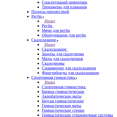
Спасательный инвентарь
Тренажеры для плавания
Полосы препятствий
Регби
Назад
Регби
Мячи для регби
Оборудование для регби
Скалолазание
Назад
Скалолазание
Зацепы для скалодрома
Маты для скалодромов
Скалодромы
Снаряжение для скалолазания
Фингерборды для скалолазания
Спортивная гимнастика
Назад
Спортивная гимнастика
Бревна гимнастические
Акробатические маты
Брусья гимнастические
Гимнастические маты
Гимнастические стенки
Гимнастические страховочные системы