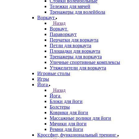
Стойки волейбольные
Тележки для мячей
Тренажеры для волейбола
Воркаут
Назад
Воркаут
Параворкаут
Перчатки для воркаута
Петли для воркаута
Площадки для воркаута
Тренажеры для воркаута
Уличные спортивные комплексы
Утяжелители для воркаута
Игровые столы
Игры
Йога
Назад
Йога
Блоки для йоги
Болстеры
Коврики для йоги
Массажные ролики для йоги
Мячики для йоги
Ремни для йоги
Кроссфит, функциональный тренинг