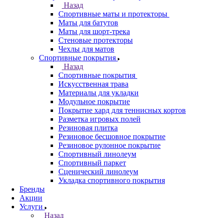
Назад
Спортивные маты и протекторы
Маты для батутов
Маты для шорт-трека
Стеновые протекторы
Чехлы для матов
Спортивные покрытия
Назад
Спортивные покрытия
Искусственная трава
Материалы для укладки
Модульное покрытие
Покрытие хард для теннисных кортов
Разметка игровых полей
Резиновая плитка
Резиновое бесшовное покрытие
Резиновое рулонное покрытие
Спортивный линолеум
Спортивный паркет
Сценический линолеум
Укладка спортивного покрытия
Бренды
Акции
Услуги
Назад