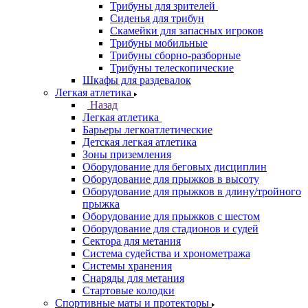
Трибуны для зрителей
Сиденья для трибун
Скамейки для запасных игроков
Трибуны мобильные
Трибуны сборно-разборные
Трибуны телескопические
Шкафы для раздевалок
Легкая атлетика
Назад
Легкая атлетика
Барьеры легкоатлетические
Детская легкая атлетика
Зоны приземления
Оборудование для беговых дисциплин
Оборудование для прыжков в высоту
Оборудование для прыжков в длину/тройного
прыжка
Оборудование для прыжков с шестом
Оборудование для стадионов и судей
Сектора для метания
Система судейства и хронометража
Системы хранения
Снаряды для метания
Стартовые колодки
Спортивные маты и протекторы