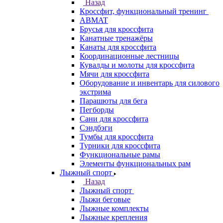
Назад
Кроссфит, функциональный тренинг
ABMAT
Брусья для кроссфита
Канатные тренажёры
Канаты для кроссфита
Координационные лестницы
Кувалды и молоты для кроссфита
Мячи для кроссфита
Оборудование и инвентарь для силового
экстрима
Парашюты для бега
Пегборды
Сани для кроссфита
Сэндбэги
Тумбы для кроссфита
Турники для кроссфита
Функциональные рамы
Элементы функциональных рам
Лыжный спорт
Назад
Лыжный спорт
Лыжи беговые
Лыжные комплекты
Лыжные крепления