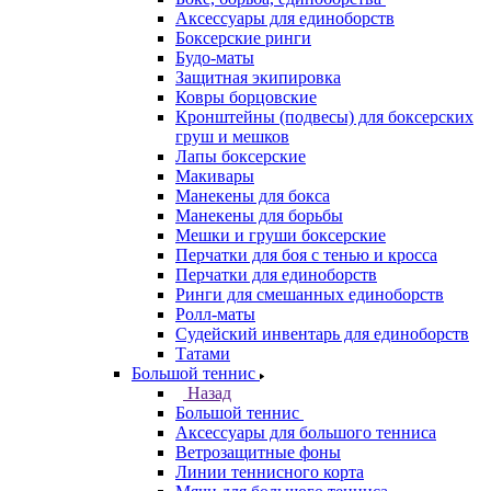
Аксессуары для единоборств
Боксерские ринги
Будо-маты
Защитная экипировка
Ковры борцовские
Кронштейны (подвесы) для боксерских
груш и мешков
Лапы боксерские
Макивары
Манекены для бокса
Манекены для борьбы
Мешки и груши боксерские
Перчатки для боя с тенью и кросса
Перчатки для единоборств
Ринги для смешанных единоборств
Ролл-маты
Судейский инвентарь для единоборств
Татами
Большой теннис
Назад
Большой теннис
Аксессуары для большого тенниса
Ветрозащитные фоны
Линии теннисного корта