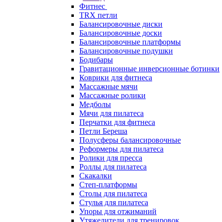
Фитнес
TRX петли
Балансировочные диски
Балансировочные доски
Балансировочные платформы
Балансировочные подушки
Бодибары
Гравитационные инверсионные ботинки
Коврики для фитнеса
Массажные мячи
Массажные ролики
Медболы
Мячи для пилатеса
Перчатки для фитнеса
Петли Береша
Полусферы балансировочные
Реформеры для пилатеса
Ролики для пресса
Роллы для пилатеса
Скакалки
Степ-платформы
Столы для пилатеса
Стулья для пилатеса
Упоры для отжиманий
Утяжелители для тренировок