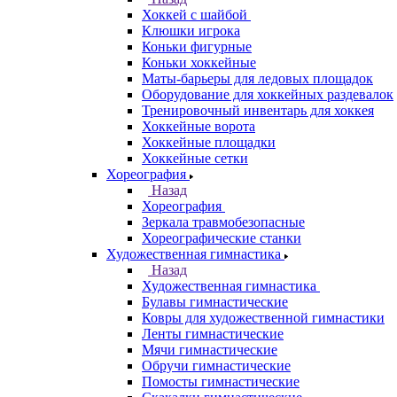
Хоккей с шайбой
Клюшки игрока
Коньки фигурные
Коньки хоккейные
Маты-барьеры для ледовых площадок
Оборудование для хоккейных раздевалок
Тренировочный инвентарь для хоккея
Хоккейные ворота
Хоккейные площадки
Хоккейные сетки
Хореография
Назад
Хореография
Зеркала травмобезопасные
Хореографические станки
Художественная гимнастика
Назад
Художественная гимнастика
Булавы гимнастические
Ковры для художественной гимнастики
Ленты гимнастические
Мячи гимнастические
Обручи гимнастические
Помосты гимнастические