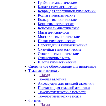
Грибки гимнастические
Канаты гимнастические
Ковры для спортивной гимнастики
Козлы гимнастические
Кольца гимнастические
Кони гимнастические
Консоли гимнастические
Маты для снарядов
Мостики гимнастические
Палки гимнастические
Перекладины гимнастические
Скамейки гимнастические
Стоялки гимнастические
Страховочные маты
Шесты гимнастические
Спортивное оборудование для инвалидов
Тяжелая атлетика
Назад
Тяжелая атлетика
Аксессуары для тяжелой атлетики
Перчатки для тяжелой атлетики
Тяжелоатлетические помосты
Тяжелоатлетические пояса
Фитнес
Назад