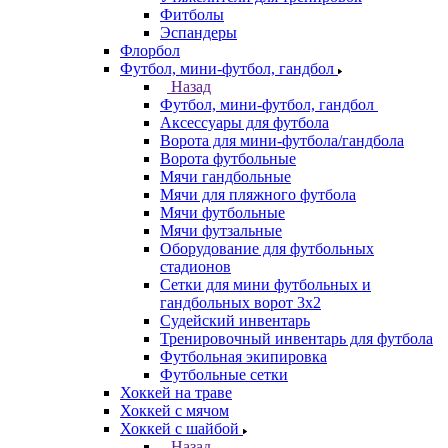
Фитболы
Эспандеры
Флорбол
Футбол, мини-футбол, гандбол
Назад
Футбол, мини-футбол, гандбол
Аксессуары для футбола
Ворота для мини-футбола/гандбола
Ворота футбольные
Мячи гандбольные
Мячи для пляжного футбола
Мячи футбольные
Мячи футзальные
Оборудование для футбольных
стадионов
Сетки для мини футбольных и
гандбольных ворот 3х2
Судейский инвентарь
Тренировочный инвентарь для футбола
Футбольная экипировка
Футбольные сетки
Хоккей на траве
Хоккей с мячом
Хоккей с шайбой
Назад