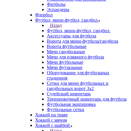
Фитболы
Эспандеры
Флорбол
Футбол, мини-футбол, гандбол
Назад
Футбол, мини-футбол, гандбол
Аксессуары для футбола
Ворота для мини-футбола/гандбола
Ворота футбольные
Мячи гандбольные
Мячи для пляжного футбола
Мячи футбольные
Мячи футзальные
Оборудование для футбольных
стадионов
Сетки для мини футбольных и
гандбольных ворот 3х2
Судейский инвентарь
Тренировочный инвентарь для футбола
Футбольная экипировка
Футбольные сетки
Хоккей на траве
Хоккей с мячом
Хоккей с шайбой
Назад