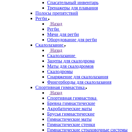
Спасательный инвентарь
Тренажеры для плавания
Полосы препятствий
Регби
Назад
Регби
Мячи для регби
Оборудование для регби
Скалолазание
Назад
Скалолазание
Зацепы для скалодрома
Маты для скалодромов
Скалодромы
Снаряжение для скалолазания
Фингерборды для скалолазания
Спортивная гимнастика
Назад
Спортивная гимнастика
Бревна гимнастические
Акробатические маты
Брусья гимнастические
Гимнастические маты
Гимнастические стенки
Гимнастические страховочные системы