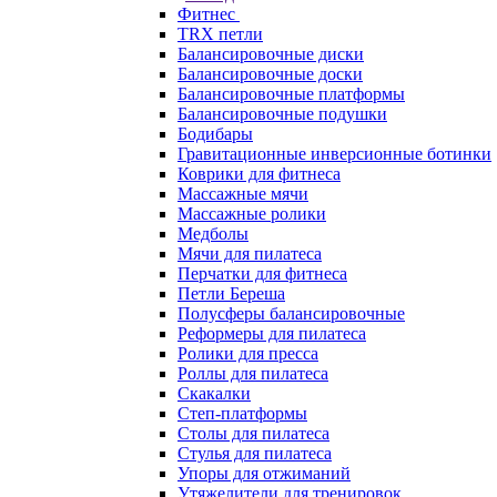
Фитнес
TRX петли
Балансировочные диски
Балансировочные доски
Балансировочные платформы
Балансировочные подушки
Бодибары
Гравитационные инверсионные ботинки
Коврики для фитнеса
Массажные мячи
Массажные ролики
Медболы
Мячи для пилатеса
Перчатки для фитнеса
Петли Береша
Полусферы балансировочные
Реформеры для пилатеса
Ролики для пресса
Роллы для пилатеса
Скакалки
Степ-платформы
Столы для пилатеса
Стулья для пилатеса
Упоры для отжиманий
Утяжелители для тренировок