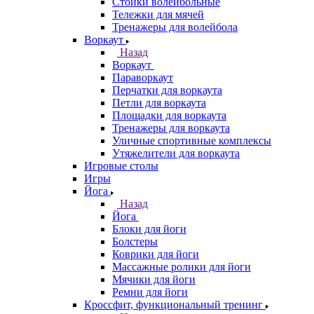
Стойки волейбольные
Тележки для мячей
Тренажеры для волейбола
Воркаут
Назад
Воркаут
Параворкаут
Перчатки для воркаута
Петли для воркаута
Площадки для воркаута
Тренажеры для воркаута
Уличные спортивные комплексы
Утяжелители для воркаута
Игровые столы
Игры
Йога
Назад
Йога
Блоки для йоги
Болстеры
Коврики для йоги
Массажные ролики для йоги
Мячики для йоги
Ремни для йоги
Кроссфит, функциональный тренинг