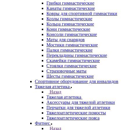
Грибки гимнастические
Канаты гимнастические
Ковры для спортивной гимнастики
Козлы гимнастические
Кольца гимнастические
Кони гимнастические
Консоли гимнастические
Маты для снарядов
Мостики гимнастические
Палки гимнастические
Перекладины гимнастические
Скамейки гимнастические
Стоялки гимнастические
Страховочные маты
Шесты гимнастические
Спортивное оборудование для инвалидов
Тяжелая атлетика
Назад
Тяжелая атлетика
Аксессуары для тяжелой атлетики
Перчатки для тяжелой атлетики
Тяжелоатлетические помосты
Тяжелоатлетические пояса
Фитнес
Назад