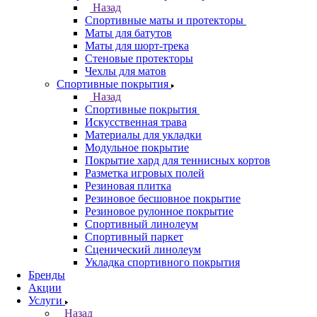
Назад
Спортивные маты и протекторы
Маты для батутов
Маты для шорт-трека
Стеновые протекторы
Чехлы для матов
Спортивные покрытия
Назад
Спортивные покрытия
Искусственная трава
Материалы для укладки
Модульное покрытие
Покрытие хард для теннисных кортов
Разметка игровых полей
Резиновая плитка
Резиновое бесшовное покрытие
Резиновое рулонное покрытие
Спортивный линолеум
Спортивный паркет
Сценический линолеум
Укладка спортивного покрытия
Бренды
Акции
Услуги
Назад