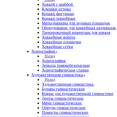
Хоккей с шайбой
Клюшки игрока
Коньки фигурные
Коньки хоккейные
Маты-барьеры для ледовых площадок
Оборудование для хоккейных раздевалок
Тренировочный инвентарь для хоккея
Хоккейные ворота
Хоккейные площадки
Хоккейные сетки
Хореография
Назад
Хореография
Зеркала травмобезопасные
Хореографические станки
Художественная гимнастика
Назад
Художественная гимнастика
Булавы гимнастические
Ковры для художественной гимнастики
Ленты гимнастические
Мячи гимнастические
Обручи гимнастические
Помосты гимнастические