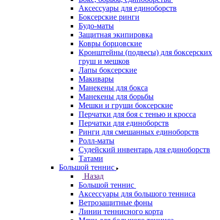
Аксессуары для единоборств
Боксерские ринги
Будо-маты
Защитная экипировка
Ковры борцовские
Кронштейны (подвесы) для боксерских
груш и мешков
Лапы боксерские
Макивары
Манекены для бокса
Манекены для борьбы
Мешки и груши боксерские
Перчатки для боя с тенью и кросса
Перчатки для единоборств
Ринги для смешанных единоборств
Ролл-маты
Судейский инвентарь для единоборств
Татами
Большой теннис
Назад
Большой теннис
Аксессуары для большого тенниса
Ветрозащитные фоны
Линии теннисного корта