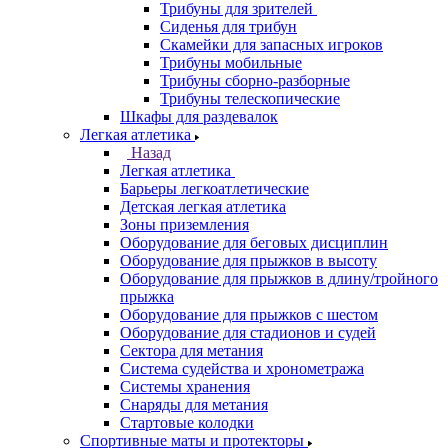
Трибуны для зрителей
Сиденья для трибун
Скамейки для запасных игроков
Трибуны мобильные
Трибуны сборно-разборные
Трибуны телескопические
Шкафы для раздевалок
Легкая атлетика
Назад
Легкая атлетика
Барьеры легкоатлетические
Детская легкая атлетика
Зоны приземления
Оборудование для беговых дисциплин
Оборудование для прыжков в высоту
Оборудование для прыжков в длину/тройного
прыжка
Оборудование для прыжков с шестом
Оборудование для стадионов и судей
Сектора для метания
Система судейства и хронометража
Системы хранения
Снаряды для метания
Стартовые колодки
Спортивные маты и протекторы