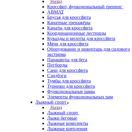
Назад
Кроссфит, функциональный тренинг
ABMAT
Брусья для кроссфита
Канатные тренажёры
Канаты для кроссфита
Координационные лестницы
Кувалды и молоты для кроссфита
Мячи для кроссфита
Оборудование и инвентарь для силового
экстрима
Парашюты для бега
Пегборды
Сани для кроссфита
Сэндбэги
Тумбы для кроссфита
Турники для кроссфита
Функциональные рамы
Элементы функциональных рам
Лыжный спорт
Назад
Лыжный спорт
Лыжи беговые
Лыжные комплекты
Лыжные крепления