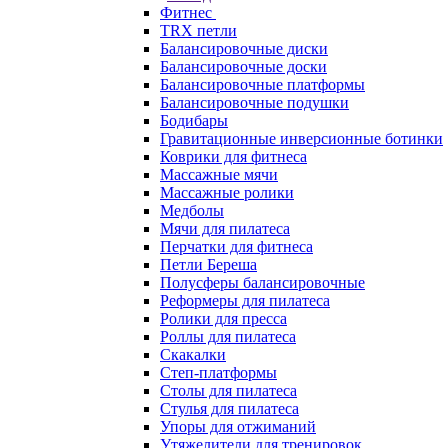
Фитнес
TRX петли
Балансировочные диски
Балансировочные доски
Балансировочные платформы
Балансировочные подушки
Бодибары
Гравитационные инверсионные ботинки
Коврики для фитнеса
Массажные мячи
Массажные ролики
Медболы
Мячи для пилатеса
Перчатки для фитнеса
Петли Береша
Полусферы балансировочные
Реформеры для пилатеса
Ролики для пресса
Роллы для пилатеса
Скакалки
Степ-платформы
Столы для пилатеса
Стулья для пилатеса
Упоры для отжиманий
Утяжелители для тренировок