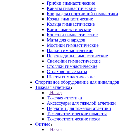
Грибки гимнастические
Канаты гимнастические
Ковры для спортивной гимнастики
Козлы гимнастические
Кольца гимнастические
Кони гимнастические
Консоли гимнастические
Маты для снарядов
Мостики гимнастические
Палки гимнастические
Перекладины гимнастические
Скамейки гимнастические
Стоялки гимнастические
Страховочные маты
Шесты гимнастические
Спортивное оборудование для инвалидов
Тяжелая атлетика
Назад
Тяжелая атлетика
Аксессуары для тяжелой атлетики
Перчатки для тяжелой атлетики
Тяжелоатлетические помосты
Тяжелоатлетические пояса
Фитнес
Назад