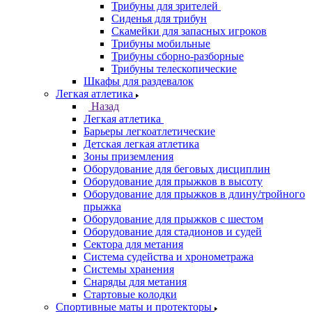
Трибуны для зрителей
Сиденья для трибун
Скамейки для запасных игроков
Трибуны мобильные
Трибуны сборно-разборные
Трибуны телескопические
Шкафы для раздевалок
Легкая атлетика
Назад
Легкая атлетика
Барьеры легкоатлетические
Детская легкая атлетика
Зоны приземления
Оборудование для беговых дисциплин
Оборудование для прыжков в высоту
Оборудование для прыжков в длину/тройного
прыжка
Оборудование для прыжков с шестом
Оборудование для стадионов и судей
Сектора для метания
Система судейства и хронометража
Системы хранения
Снаряды для метания
Стартовые колодки
Спортивные маты и протекторы