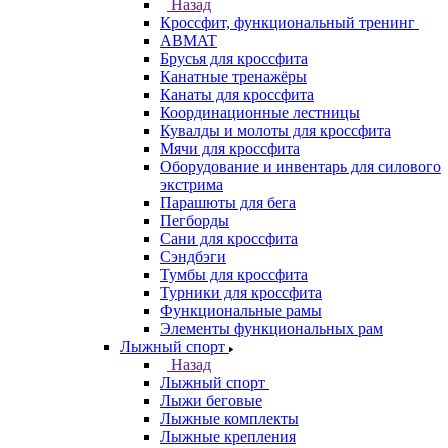
Назад
Кроссфит, функциональный тренинг
ABMAT
Брусья для кроссфита
Канатные тренажёры
Канаты для кроссфита
Координационные лестницы
Кувалды и молоты для кроссфита
Мячи для кроссфита
Оборудование и инвентарь для силового
экстрима
Парашюты для бега
Пегборды
Сани для кроссфита
Сэндбэги
Тумбы для кроссфита
Турники для кроссфита
Функциональные рамы
Элементы функциональных рам
Лыжный спорт
Назад
Лыжный спорт
Лыжи беговые
Лыжные комплекты
Лыжные крепления