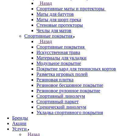
Назад
Спортивные маты и протекторы
Маты для батутов
Маты для шорт-трека
Стеновые протекторы
Чехлы для матов
Спортивные покрытия
Назад
Спортивные покрытия
Искусственная трава
Материалы для укладки
Модульное покрытие
Покрытие хард для теннисных кортов
Разметка игровых полей
Резиновая плитка
Резиновое бесшовное покрытие
Резиновое рулонное покрытие
Спортивный линолеум
Спортивный паркет
Сценический линолеум
Укладка спортивного покрытия
Бренды
Акции
Услуги
Назад