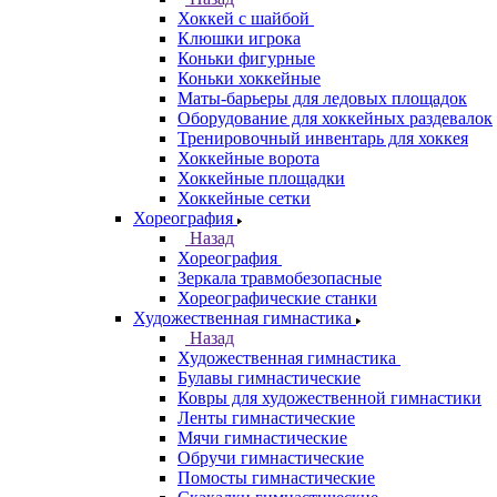
Хоккей с шайбой
Клюшки игрока
Коньки фигурные
Коньки хоккейные
Маты-барьеры для ледовых площадок
Оборудование для хоккейных раздевалок
Тренировочный инвентарь для хоккея
Хоккейные ворота
Хоккейные площадки
Хоккейные сетки
Хореография
Назад
Хореография
Зеркала травмобезопасные
Хореографические станки
Художественная гимнастика
Назад
Художественная гимнастика
Булавы гимнастические
Ковры для художественной гимнастики
Ленты гимнастические
Мячи гимнастические
Обручи гимнастические
Помосты гимнастические