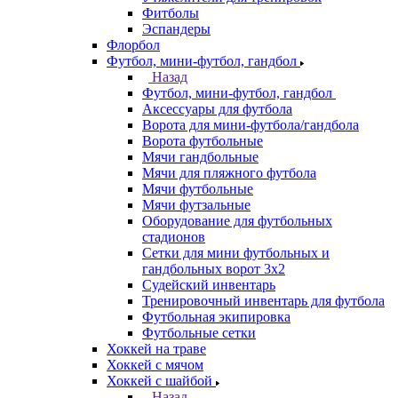
Фитболы
Эспандеры
Флорбол
Футбол, мини-футбол, гандбол
Назад
Футбол, мини-футбол, гандбол
Аксессуары для футбола
Ворота для мини-футбола/гандбола
Ворота футбольные
Мячи гандбольные
Мячи для пляжного футбола
Мячи футбольные
Мячи футзальные
Оборудование для футбольных
стадионов
Сетки для мини футбольных и
гандбольных ворот 3х2
Судейский инвентарь
Тренировочный инвентарь для футбола
Футбольная экипировка
Футбольные сетки
Хоккей на траве
Хоккей с мячом
Хоккей с шайбой
Назад