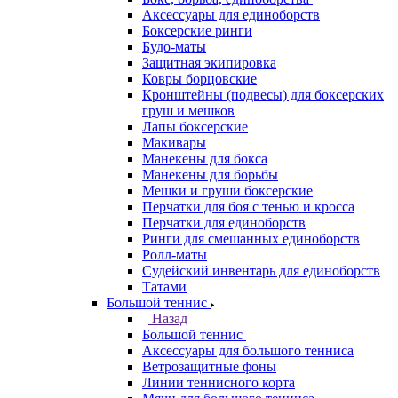
Аксессуары для единоборств
Боксерские ринги
Будо-маты
Защитная экипировка
Ковры борцовские
Кронштейны (подвесы) для боксерских
груш и мешков
Лапы боксерские
Макивары
Манекены для бокса
Манекены для борьбы
Мешки и груши боксерские
Перчатки для боя с тенью и кросса
Перчатки для единоборств
Ринги для смешанных единоборств
Ролл-маты
Судейский инвентарь для единоборств
Татами
Большой теннис
Назад
Большой теннис
Аксессуары для большого тенниса
Ветрозащитные фоны
Линии теннисного корта