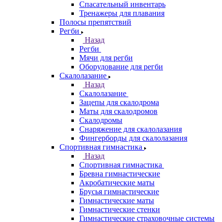
Спасательный инвентарь
Тренажеры для плавания
Полосы препятствий
Регби
Назад
Регби
Мячи для регби
Оборудование для регби
Скалолазание
Назад
Скалолазание
Зацепы для скалодрома
Маты для скалодромов
Скалодромы
Снаряжение для скалолазания
Фингерборды для скалолазания
Спортивная гимнастика
Назад
Спортивная гимнастика
Бревна гимнастические
Акробатические маты
Брусья гимнастические
Гимнастические маты
Гимнастические стенки
Гимнастические страховочные системы