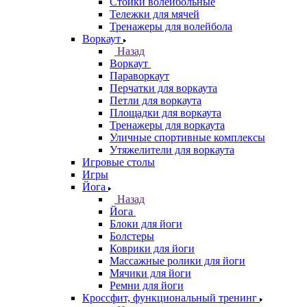
Стойки волейбольные
Тележки для мячей
Тренажеры для волейбола
Воркаут
Назад
Воркаут
Параворкаут
Перчатки для воркаута
Петли для воркаута
Площадки для воркаута
Тренажеры для воркаута
Уличные спортивные комплексы
Утяжелители для воркаута
Игровые столы
Игры
Йога
Назад
Йога
Блоки для йоги
Болстеры
Коврики для йоги
Массажные ролики для йоги
Мячики для йоги
Ремни для йоги
Кроссфит, функциональный тренинг