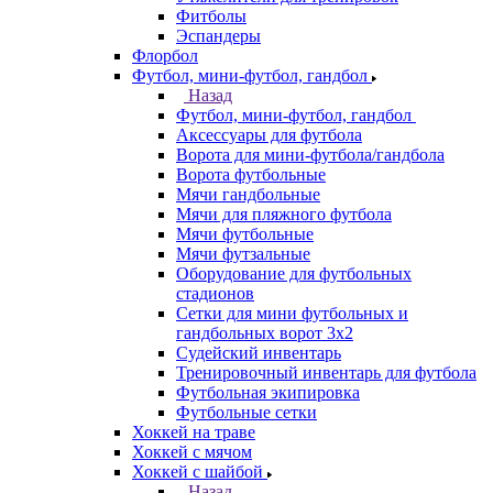
Фитболы
Эспандеры
Флорбол
Футбол, мини-футбол, гандбол
Назад
Футбол, мини-футбол, гандбол
Аксессуары для футбола
Ворота для мини-футбола/гандбола
Ворота футбольные
Мячи гандбольные
Мячи для пляжного футбола
Мячи футбольные
Мячи футзальные
Оборудование для футбольных
стадионов
Сетки для мини футбольных и
гандбольных ворот 3х2
Судейский инвентарь
Тренировочный инвентарь для футбола
Футбольная экипировка
Футбольные сетки
Хоккей на траве
Хоккей с мячом
Хоккей с шайбой
Назад