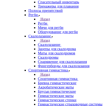
Спасательный инвентарь
Тренажеры для плавания
Полосы препятствий
Регби
Назад
Регби
Мячи для регби
Оборудование для регби
Скалолазание
Назад
Скалолазание
Зацепы для скалодрома
Маты для скалодромов
Скалодромы
Снаряжение для скалолазания
Фингерборды для скалолазания
Спортивная гимнастика
Назад
Спортивная гимнастика
Бревна гимнастические
Акробатические маты
Брусья гимнастические
Гимнастические маты
Гимнастические стенки
Гимнастические страховочные системы