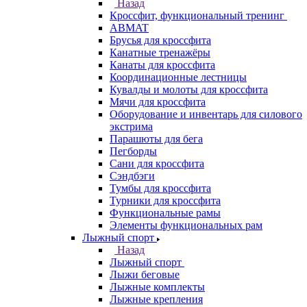
Назад
Кроссфит, функциональный тренинг
ABMAT
Брусья для кроссфита
Канатные тренажёры
Канаты для кроссфита
Координационные лестницы
Кувалды и молоты для кроссфита
Мячи для кроссфита
Оборудование и инвентарь для силового
экстрима
Парашюты для бега
Пегборды
Сани для кроссфита
Сэндбэги
Тумбы для кроссфита
Турники для кроссфита
Функциональные рамы
Элементы функциональных рам
Лыжный спорт
Назад
Лыжный спорт
Лыжи беговые
Лыжные комплекты
Лыжные крепления