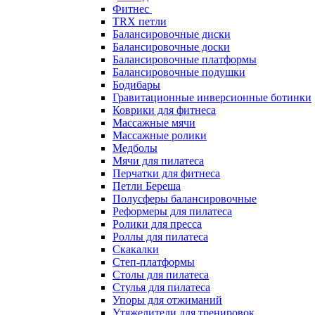
Фитнес
TRX петли
Балансировочные диски
Балансировочные доски
Балансировочные платформы
Балансировочные подушки
Бодибары
Гравитационные инверсионные ботинки
Коврики для фитнеса
Массажные мячи
Массажные ролики
Медболы
Мячи для пилатеса
Перчатки для фитнеса
Петли Береша
Полусферы балансировочные
Реформеры для пилатеса
Ролики для пресса
Роллы для пилатеса
Скакалки
Степ-платформы
Столы для пилатеса
Стулья для пилатеса
Упоры для отжиманий
Утяжелители для тренировок