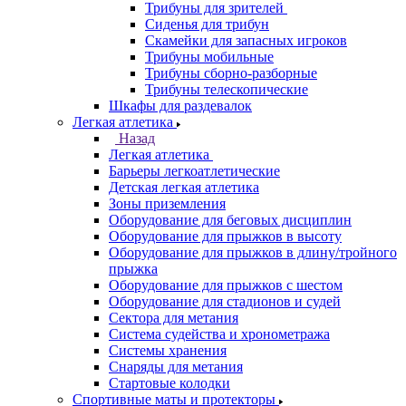
Трибуны для зрителей
Сиденья для трибун
Скамейки для запасных игроков
Трибуны мобильные
Трибуны сборно-разборные
Трибуны телескопические
Шкафы для раздевалок
Легкая атлетика
Назад
Легкая атлетика
Барьеры легкоатлетические
Детская легкая атлетика
Зоны приземления
Оборудование для беговых дисциплин
Оборудование для прыжков в высоту
Оборудование для прыжков в длину/тройного
прыжка
Оборудование для прыжков с шестом
Оборудование для стадионов и судей
Сектора для метания
Система судейства и хронометража
Системы хранения
Снаряды для метания
Стартовые колодки
Спортивные маты и протекторы