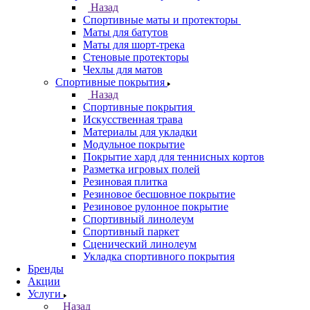
Назад
Спортивные маты и протекторы
Маты для батутов
Маты для шорт-трека
Стеновые протекторы
Чехлы для матов
Спортивные покрытия
Назад
Спортивные покрытия
Искусственная трава
Материалы для укладки
Модульное покрытие
Покрытие хард для теннисных кортов
Разметка игровых полей
Резиновая плитка
Резиновое бесшовное покрытие
Резиновое рулонное покрытие
Спортивный линолеум
Спортивный паркет
Сценический линолеум
Укладка спортивного покрытия
Бренды
Акции
Услуги
Назад