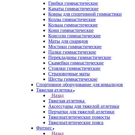
Грибки гимнастические
Канаты гимнастические
Ковры для спортивной гимнастики
Козлы гимнастические
Кольца гимнастические
Кони гимнастические
Консоли гимнастические
Маты для снарядов
Мостики гимнастические
Палки гимнастические
Перекладины гимнастические
Скамейки гимнастические
Стоялки гимнастические
Страховочные маты
Шесты гимнастические
Спортивное оборудование для инвалидов
Тяжелая атлетика
Назад
Тяжелая атлетика
Аксессуары для тяжелой атлетики
Перчатки для тяжелой атлетики
Тяжелоатлетические помосты
Тяжелоатлетические пояса
Фитнес
Назад