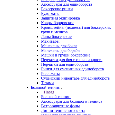
Аксессуары для единоборств
Боксерские ринги
Будо-маты
Защитная экипировка
Ковры борцовские
Кронштейны (подвесы) для боксерских
груш и мешков
Лапы боксерские
Макивары
Манекены для бокса
Манекены для борьбы
Мешки и груши боксерские
Перчатки для боя с тенью и кросса
Перчатки для единоборств
Ринги для смешанных единоборств
Ролл-маты
Судейский инвентарь для единоборств
Татами
Большой теннис
Назад
Большой теннис
Аксессуары для большого тенниса
Ветрозащитные фоны
Линии теннисного корта