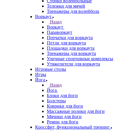
Стойки волейбольные
Тележки для мячей
Тренажеры для волейбола
Воркаут
Назад
Воркаут
Параворкаут
Перчатки для воркаута
Петли для воркаута
Площадки для воркаута
Тренажеры для воркаута
Уличные спортивные комплексы
Утяжелители для воркаута
Игровые столы
Игры
Йога
Назад
Йога
Блоки для йоги
Болстеры
Коврики для йоги
Массажные ролики для йоги
Мячики для йоги
Ремни для йоги
Кроссфит, функциональный тренинг