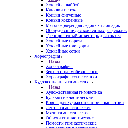
Хоккей с шайбой
Клюшки игрока
Коньки фигурные
Коньки хоккейные
Маты-барьеры для ледовых площадок
Оборудование для хоккейных раздевалок
Тренировочный инвентарь для хоккея
Хоккейные ворота
Хоккейные площадки
Хоккейные сетки
Хореография
Назад
Хореография
Зеркала травмобезопасные
Хореографические станки
Художественная гимнастика
Назад
Художественная гимнастика
Булавы гимнастические
Ковры для художественной гимнастики
Ленты гимнастические
Мячи гимнастические
Обручи гимнастические
Помосты гимнастические