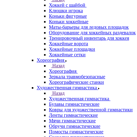
Хоккей с шайбой
Клюшки игрока
Коньки фигурные
Коньки хоккейные
Маты-барьеры для ледовых площадок
Оборудование для хоккейных раздевалок
Тренировочный инвентарь для хоккея
Хоккейные ворота
Хоккейные площадки
Хоккейные сетки
Хореография
Назад
Хореография
Зеркала травмобезопасные
Хореографические станки
Художественная гимнастика
Назад
Художественная гимнастика
Булавы гимнастические
Ковры для художественной гимнастики
Ленты гимнастические
Мячи гимнастические
Обручи гимнастические
Помосты гимнастические