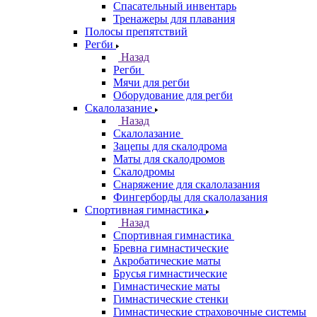
Спасательный инвентарь
Тренажеры для плавания
Полосы препятствий
Регби
Назад
Регби
Мячи для регби
Оборудование для регби
Скалолазание
Назад
Скалолазание
Зацепы для скалодрома
Маты для скалодромов
Скалодромы
Снаряжение для скалолазания
Фингерборды для скалолазания
Спортивная гимнастика
Назад
Спортивная гимнастика
Бревна гимнастические
Акробатические маты
Брусья гимнастические
Гимнастические маты
Гимнастические стенки
Гимнастические страховочные системы