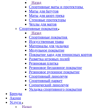
Назад
Спортивные маты и протекторы
Маты для батутов
Маты для шорт-трека
Стеновые протекторы
Чехлы для матов
Спортивные покрытия
Назад
Спортивные покрытия
Искусственная трава
Материалы для укладки
Модульное покрытие
Покрытие хард для теннисных кортов
Разметка игровых полей
Резиновая плитка
Резиновое бесшовное покрытие
Резиновое рулонное покрытие
Спортивный линолеум
Спортивный паркет
Сценический линолеум
Укладка спортивного покрытия
Бренды
Акции
Услуги
Назад