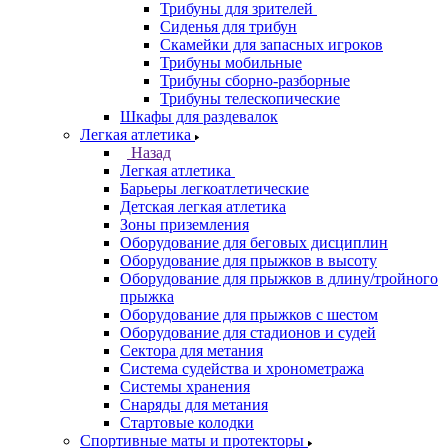
Трибуны для зрителей
Сиденья для трибун
Скамейки для запасных игроков
Трибуны мобильные
Трибуны сборно-разборные
Трибуны телескопические
Шкафы для раздевалок
Легкая атлетика
Назад
Легкая атлетика
Барьеры легкоатлетические
Детская легкая атлетика
Зоны приземления
Оборудование для беговых дисциплин
Оборудование для прыжков в высоту
Оборудование для прыжков в длину/тройного
прыжка
Оборудование для прыжков с шестом
Оборудование для стадионов и судей
Сектора для метания
Система судейства и хронометража
Системы хранения
Снаряды для метания
Стартовые колодки
Спортивные маты и протекторы