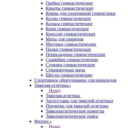
Грибки гимнастические
Канаты гимнастические
Ковры для спортивной гимнастики
Козлы гимнастические
Кольца гимнастические
Кони гимнастические
Консоли гимнастические
Маты для снарядов
Мостики гимнастические
Палки гимнастические
Перекладины гимнастические
Скамейки гимнастические
Стоялки гимнастические
Страховочные маты
Шесты гимнастические
Спортивное оборудование для инвалидов
Тяжелая атлетика
Назад
Тяжелая атлетика
Аксессуары для тяжелой атлетики
Перчатки для тяжелой атлетики
Тяжелоатлетические помосты
Тяжелоатлетические пояса
Фитнес
Назад