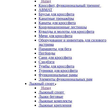
Назад
Кроссфит, функциональный тренинг
ABMAT
Брусья для кроссфита
Канатные тренажёры
Канаты для кроссфита
Координационные лестницы
Кувалды и молоты для кроссфита
Мячи для кроссфита
Оборудование и инвентарь для силового
экстрима
Парашюты для бега
Пегборды
Сани для кроссфита
Сэндбэги
Тумбы для кроссфита
Турники для кроссфита
Функциональные рамы
Элементы функциональных рам
Лыжный спорт
Назад
Лыжный спорт
Лыжи беговые
Лыжные комплекты
Лыжные крепления