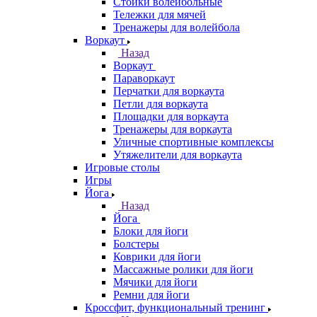
Стойки волейбольные
Тележки для мячей
Тренажеры для волейбола
Воркаут
Назад
Воркаут
Параворкаут
Перчатки для воркаута
Петли для воркаута
Площадки для воркаута
Тренажеры для воркаута
Уличные спортивные комплексы
Утяжелители для воркаута
Игровые столы
Игры
Йога
Назад
Йога
Блоки для йоги
Болстеры
Коврики для йоги
Массажные ролики для йоги
Мячики для йоги
Ремни для йоги
Кроссфит, функциональный тренинг