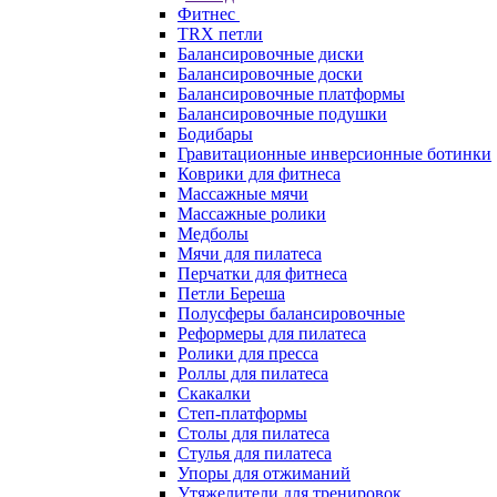
Фитнес
TRX петли
Балансировочные диски
Балансировочные доски
Балансировочные платформы
Балансировочные подушки
Бодибары
Гравитационные инверсионные ботинки
Коврики для фитнеса
Массажные мячи
Массажные ролики
Медболы
Мячи для пилатеса
Перчатки для фитнеса
Петли Береша
Полусферы балансировочные
Реформеры для пилатеса
Ролики для пресса
Роллы для пилатеса
Скакалки
Степ-платформы
Столы для пилатеса
Стулья для пилатеса
Упоры для отжиманий
Утяжелители для тренировок