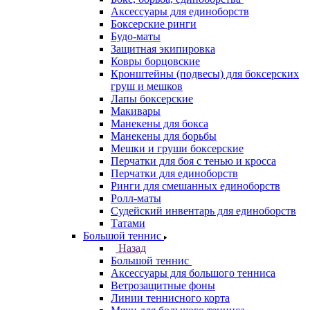
Аксессуары для единоборств
Боксерские ринги
Будо-маты
Защитная экипировка
Ковры борцовские
Кронштейны (подвесы) для боксерских
груш и мешков
Лапы боксерские
Макивары
Манекены для бокса
Манекены для борьбы
Мешки и груши боксерские
Перчатки для боя с тенью и кросса
Перчатки для единоборств
Ринги для смешанных единоборств
Ролл-маты
Судейский инвентарь для единоборств
Татами
Большой теннис
Назад
Большой теннис
Аксессуары для большого тенниса
Ветрозащитные фоны
Линии теннисного корта