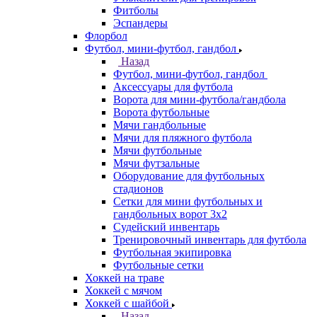
Фитболы
Эспандеры
Флорбол
Футбол, мини-футбол, гандбол
Назад
Футбол, мини-футбол, гандбол
Аксессуары для футбола
Ворота для мини-футбола/гандбола
Ворота футбольные
Мячи гандбольные
Мячи для пляжного футбола
Мячи футбольные
Мячи футзальные
Оборудование для футбольных
стадионов
Сетки для мини футбольных и
гандбольных ворот 3х2
Судейский инвентарь
Тренировочный инвентарь для футбола
Футбольная экипировка
Футбольные сетки
Хоккей на траве
Хоккей с мячом
Хоккей с шайбой
Назад