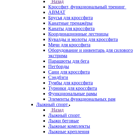
Назад
Кроссфит, функциональный тренинг
ABMAT
Брусья для кроссфита
Канатные тренажёры
Канаты для кроссфита
Координационные лестницы
Кувалды и молоты для кроссфита
Мячи для кроссфита
Оборудование и инвентарь для силового
экстрима
Парашюты для бега
Пегборды
Сани для кроссфита
Сэндбэги
Тумбы для кроссфита
Турники для кроссфита
Функциональные рамы
Элементы функциональных рам
Лыжный спорт
Назад
Лыжный спорт
Лыжи беговые
Лыжные комплекты
Лыжные крепления