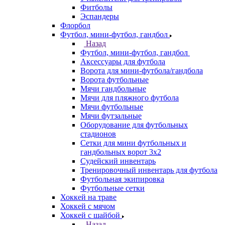
Фитболы
Эспандеры
Флорбол
Футбол, мини-футбол, гандбол
Назад
Футбол, мини-футбол, гандбол
Аксессуары для футбола
Ворота для мини-футбола/гандбола
Ворота футбольные
Мячи гандбольные
Мячи для пляжного футбола
Мячи футбольные
Мячи футзальные
Оборудование для футбольных
стадионов
Сетки для мини футбольных и
гандбольных ворот 3х2
Судейский инвентарь
Тренировочный инвентарь для футбола
Футбольная экипировка
Футбольные сетки
Хоккей на траве
Хоккей с мячом
Хоккей с шайбой
Назад