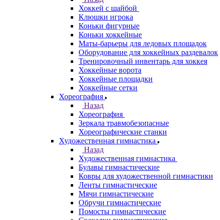
Хоккей с шайбой
Клюшки игрока
Коньки фигурные
Коньки хоккейные
Маты-барьеры для ледовых площадок
Оборудование для хоккейных раздевалок
Тренировочный инвентарь для хоккея
Хоккейные ворота
Хоккейные площадки
Хоккейные сетки
Хореография
Назад
Хореография
Зеркала травмобезопасные
Хореографические станки
Художественная гимнастика
Назад
Художественная гимнастика
Булавы гимнастические
Ковры для художественной гимнастики
Ленты гимнастические
Мячи гимнастические
Обручи гимнастические
Помосты гимнастические