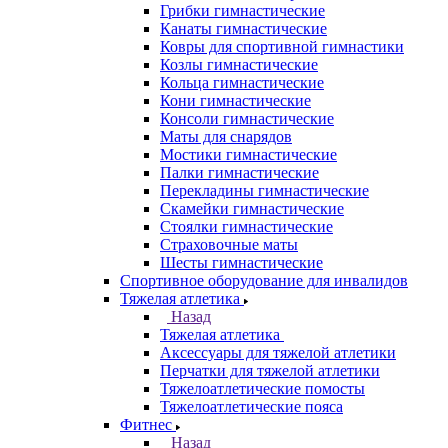
Грибки гимнастические
Канаты гимнастические
Ковры для спортивной гимнастики
Козлы гимнастические
Кольца гимнастические
Кони гимнастические
Консоли гимнастические
Маты для снарядов
Мостики гимнастические
Палки гимнастические
Перекладины гимнастические
Скамейки гимнастические
Стоялки гимнастические
Страховочные маты
Шесты гимнастические
Спортивное оборудование для инвалидов
Тяжелая атлетика
Назад
Тяжелая атлетика
Аксессуары для тяжелой атлетики
Перчатки для тяжелой атлетики
Тяжелоатлетические помосты
Тяжелоатлетические пояса
Фитнес
Назад