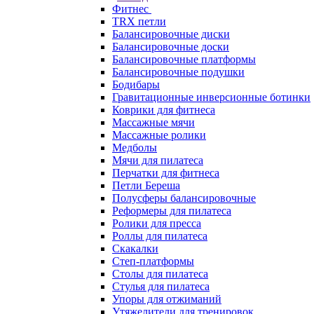
Фитнес
TRX петли
Балансировочные диски
Балансировочные доски
Балансировочные платформы
Балансировочные подушки
Бодибары
Гравитационные инверсионные ботинки
Коврики для фитнеса
Массажные мячи
Массажные ролики
Медболы
Мячи для пилатеса
Перчатки для фитнеса
Петли Береша
Полусферы балансировочные
Реформеры для пилатеса
Ролики для пресса
Роллы для пилатеса
Скакалки
Степ-платформы
Столы для пилатеса
Стулья для пилатеса
Упоры для отжиманий
Утяжелители для тренировок