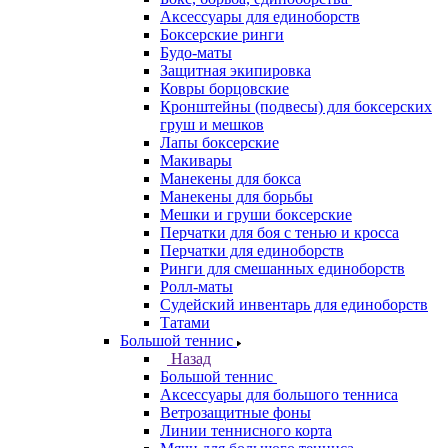
Аксессуары для единоборств
Боксерские ринги
Будо-маты
Защитная экипировка
Ковры борцовские
Кронштейны (подвесы) для боксерских
груш и мешков
Лапы боксерские
Макивары
Манекены для бокса
Манекены для борьбы
Мешки и груши боксерские
Перчатки для боя с тенью и кросса
Перчатки для единоборств
Ринги для смешанных единоборств
Ролл-маты
Судейский инвентарь для единоборств
Татами
Большой теннис
Назад
Большой теннис
Аксессуары для большого тенниса
Ветрозащитные фоны
Линии теннисного корта