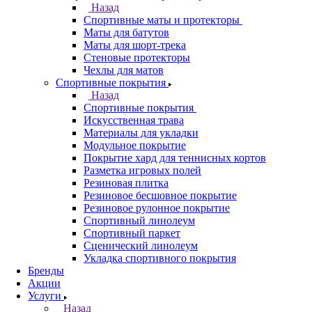
Назад
Спортивные маты и протекторы
Маты для батутов
Маты для шорт-трека
Стеновые протекторы
Чехлы для матов
Спортивные покрытия
Назад
Спортивные покрытия
Искусственная трава
Материалы для укладки
Модульное покрытие
Покрытие хард для теннисных кортов
Разметка игровых полей
Резиновая плитка
Резиновое бесшовное покрытие
Резиновое рулонное покрытие
Спортивный линолеум
Спортивный паркет
Сценический линолеум
Укладка спортивного покрытия
Бренды
Акции
Услуги
Назад