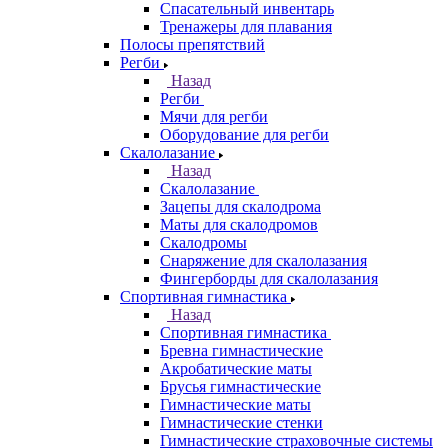
Спасательный инвентарь
Тренажеры для плавания
Полосы препятствий
Регби
Назад
Регби
Мячи для регби
Оборудование для регби
Скалолазание
Назад
Скалолазание
Зацепы для скалодрома
Маты для скалодромов
Скалодромы
Снаряжение для скалолазания
Фингерборды для скалолазания
Спортивная гимнастика
Назад
Спортивная гимнастика
Бревна гимнастические
Акробатические маты
Брусья гимнастические
Гимнастические маты
Гимнастические стенки
Гимнастические страховочные системы