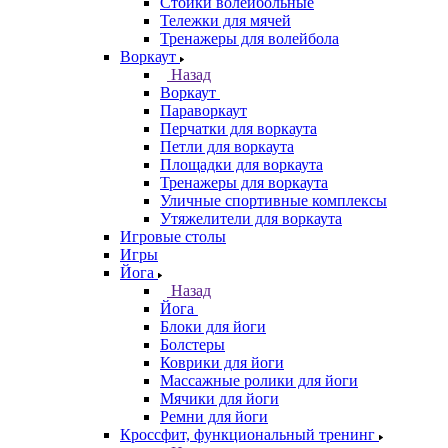
Стойки волейбольные
Тележки для мячей
Тренажеры для волейбола
Воркаут
Назад
Воркаут
Параворкаут
Перчатки для воркаута
Петли для воркаута
Площадки для воркаута
Тренажеры для воркаута
Уличные спортивные комплексы
Утяжелители для воркаута
Игровые столы
Игры
Йога
Назад
Йога
Блоки для йоги
Болстеры
Коврики для йоги
Массажные ролики для йоги
Мячики для йоги
Ремни для йоги
Кроссфит, функциональный тренинг