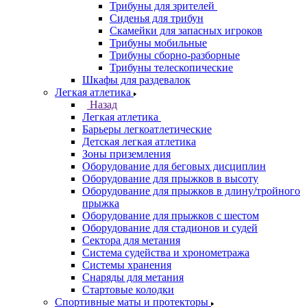
Трибуны для зрителей
Сиденья для трибун
Скамейки для запасных игроков
Трибуны мобильные
Трибуны сборно-разборные
Трибуны телескопические
Шкафы для раздевалок
Легкая атлетика
Назад
Легкая атлетика
Барьеры легкоатлетические
Детская легкая атлетика
Зоны приземления
Оборудование для беговых дисциплин
Оборудование для прыжков в высоту
Оборудование для прыжков в длину/тройного
прыжка
Оборудование для прыжков с шестом
Оборудование для стадионов и судей
Сектора для метания
Система судейства и хронометража
Системы хранения
Снаряды для метания
Стартовые колодки
Спортивные маты и протекторы