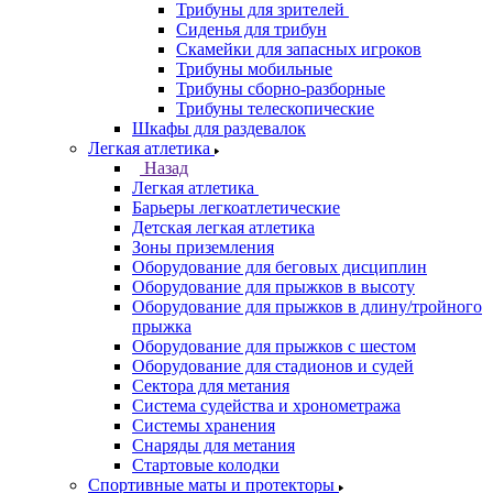
Трибуны для зрителей
Сиденья для трибун
Скамейки для запасных игроков
Трибуны мобильные
Трибуны сборно-разборные
Трибуны телескопические
Шкафы для раздевалок
Легкая атлетика
Назад
Легкая атлетика
Барьеры легкоатлетические
Детская легкая атлетика
Зоны приземления
Оборудование для беговых дисциплин
Оборудование для прыжков в высоту
Оборудование для прыжков в длину/тройного
прыжка
Оборудование для прыжков с шестом
Оборудование для стадионов и судей
Сектора для метания
Система судейства и хронометража
Системы хранения
Снаряды для метания
Стартовые колодки
Спортивные маты и протекторы