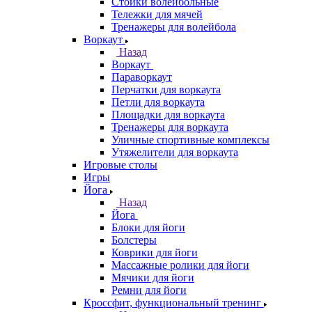
Стойки волейбольные
Тележки для мячей
Тренажеры для волейбола
Воркаут
Назад
Воркаут
Параворкаут
Перчатки для воркаута
Петли для воркаута
Площадки для воркаута
Тренажеры для воркаута
Уличные спортивные комплексы
Утяжелители для воркаута
Игровые столы
Игры
Йога
Назад
Йога
Блоки для йоги
Болстеры
Коврики для йоги
Массажные ролики для йоги
Мячики для йоги
Ремни для йоги
Кроссфит, функциональный тренинг