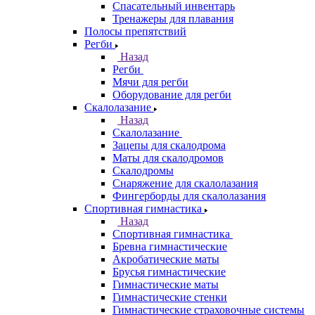
Спасательный инвентарь
Тренажеры для плавания
Полосы препятствий
Регби
Назад
Регби
Мячи для регби
Оборудование для регби
Скалолазание
Назад
Скалолазание
Зацепы для скалодрома
Маты для скалодромов
Скалодромы
Снаряжение для скалолазания
Фингерборды для скалолазания
Спортивная гимнастика
Назад
Спортивная гимнастика
Бревна гимнастические
Акробатические маты
Брусья гимнастические
Гимнастические маты
Гимнастические стенки
Гимнастические страховочные системы