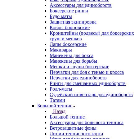
Аксессуары для единоборств
Боксерские ринги
Будо-маты
Защитная экипировка
Ковры борцовские
Кронштейны (подвесы) для боксерских
груш и мешков
Лапы боксерские
Макивары
Манекены для бокса
Манекены для борьбы
Мешки и груши боксерские
Перчатки для боя с тенью и кросса
Перчатки для единоборств
Ринги для смешанных единоборств
Ролл-маты
Судейский инвентарь для единоборств
Татами
Большой теннис
Назад
Большой теннис
Аксессуары для большого тенниса
Ветрозащитные фоны
Линии теннисного корта