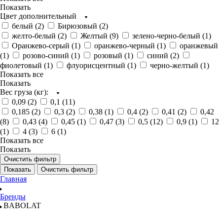
Показать
Цвет дополнительный
белый (
2
)
Бирюзовый (
2
)
желто-белый (
2
)
Желтый (
9
)
зелено-черно-белый (
1
)
Оранжево-серый (
1
)
оранжево-черный (
1
)
оранжевый
(
1
)
розово-синий (
1
)
розовый (
1
)
синий (
2
)
фиолетовый (
1
)
флуорисцентный (
1
)
черно-желтый (
1
)
Показать все
Показать
Вес груза (кг):
0,09 (
2
)
0,1 (
11
)
0,185 (
2
)
0,3 (
2
)
0,38 (
1
)
0,4 (
2
)
0,41 (
2
)
0,42
(
8
)
0,43 (
4
)
0,45 (
1
)
0,47 (
3
)
0,5 (
12
)
0,9 (
1
)
12
(
1
)
4 (
3
)
6 (
1
)
Показать все
Показать
Очистить фильтр
Показать
Очистить фильтр
Главная
Бренды
BABOLAT