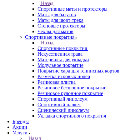
Назад
Спортивные маты и протекторы
Маты для батутов
Маты для шорт-трека
Стеновые протекторы
Чехлы для матов
Спортивные покрытия
Назад
Спортивные покрытия
Искусственная трава
Материалы для укладки
Модульное покрытие
Покрытие хард для теннисных кортов
Разметка игровых полей
Резиновая плитка
Резиновое бесшовное покрытие
Резиновое рулонное покрытие
Спортивный линолеум
Спортивный паркет
Сценический линолеум
Укладка спортивного покрытия
Бренды
Акции
Услуги
Назад