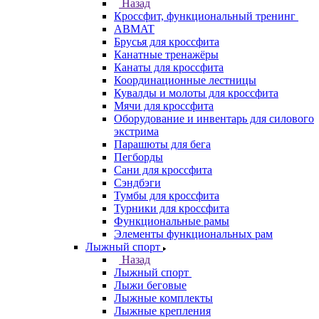
Назад
Кроссфит, функциональный тренинг
ABMAT
Брусья для кроссфита
Канатные тренажёры
Канаты для кроссфита
Координационные лестницы
Кувалды и молоты для кроссфита
Мячи для кроссфита
Оборудование и инвентарь для силового
экстрима
Парашюты для бега
Пегборды
Сани для кроссфита
Сэндбэги
Тумбы для кроссфита
Турники для кроссфита
Функциональные рамы
Элементы функциональных рам
Лыжный спорт
Назад
Лыжный спорт
Лыжи беговые
Лыжные комплекты
Лыжные крепления