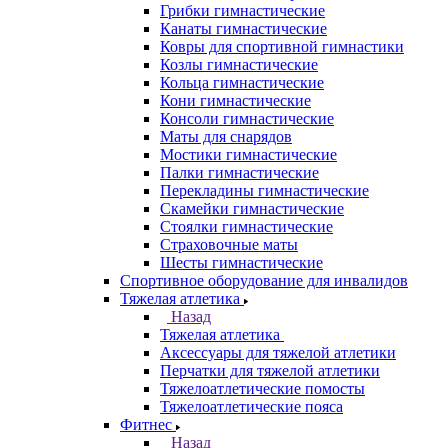
Грибки гимнастические
Канаты гимнастические
Ковры для спортивной гимнастики
Козлы гимнастические
Кольца гимнастические
Кони гимнастические
Консоли гимнастические
Маты для снарядов
Мостики гимнастические
Палки гимнастические
Перекладины гимнастические
Скамейки гимнастические
Стоялки гимнастические
Страховочные маты
Шесты гимнастические
Спортивное оборудование для инвалидов
Тяжелая атлетика
Назад
Тяжелая атлетика
Аксессуары для тяжелой атлетики
Перчатки для тяжелой атлетики
Тяжелоатлетические помосты
Тяжелоатлетические пояса
Фитнес
Назад