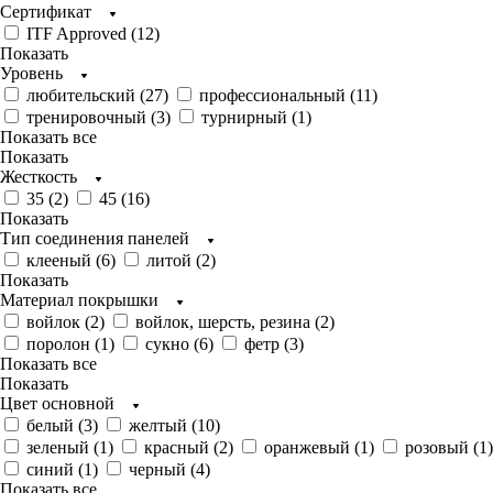
Сертификат
ITF Approved (
12
)
Показать
Уровень
любительский (
27
)
профессиональный (
11
)
тренировочный (
3
)
турнирный (
1
)
Показать все
Показать
Жесткость
35 (
2
)
45 (
16
)
Показать
Тип соединения панелей
клееный (
6
)
литой (
2
)
Показать
Материал покрышки
войлок (
2
)
войлок, шерсть, резина (
2
)
поролон (
1
)
сукно (
6
)
фетр (
3
)
Показать все
Показать
Цвет основной
белый (
3
)
желтый (
10
)
зеленый (
1
)
красный (
2
)
оранжевый (
1
)
розовый (
1
)
синий (
1
)
черный (
4
)
Показать все