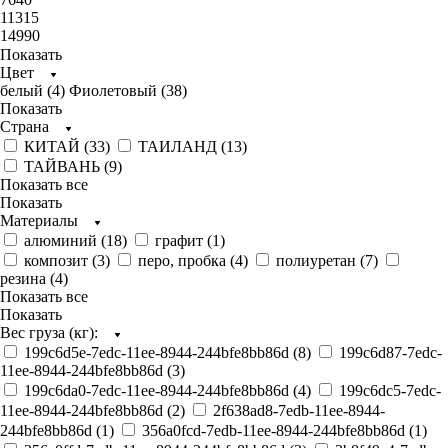
11315
14990
Показать
Цвет
белый (
4
)
Фиолетовый (
38
)
Показать
Страна
КИТАЙ (
33
)
ТАИЛАНД (
13
)
ТАЙВАНЬ (
9
)
Показать все
Показать
Материалы
алюминий (
18
)
графит (
1
)
композит (
3
)
перо, пробка (
4
)
полиуретан (
7
)
резина (
4
)
Показать все
Показать
Вес груза (кг):
199c6d5e-7edc-11ee-8944-244bfe8bb86d (
8
)
199c6d87-7edc-
11ee-8944-244bfe8bb86d (
3
)
199c6da0-7edc-11ee-8944-244bfe8bb86d (
4
)
199c6dc5-7edc-
11ee-8944-244bfe8bb86d (
2
)
2f638ad8-7edb-11ee-8944-
244bfe8bb86d (
1
)
356a0fcd-7edb-11ee-8944-244bfe8bb86d (
1
)