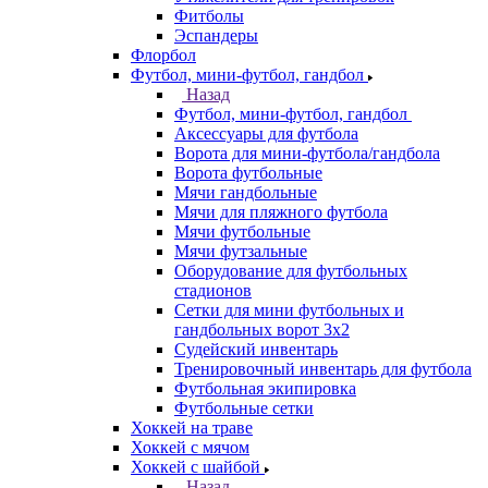
Фитболы
Эспандеры
Флорбол
Футбол, мини-футбол, гандбол
Назад
Футбол, мини-футбол, гандбол
Аксессуары для футбола
Ворота для мини-футбола/гандбола
Ворота футбольные
Мячи гандбольные
Мячи для пляжного футбола
Мячи футбольные
Мячи футзальные
Оборудование для футбольных
стадионов
Сетки для мини футбольных и
гандбольных ворот 3х2
Судейский инвентарь
Тренировочный инвентарь для футбола
Футбольная экипировка
Футбольные сетки
Хоккей на траве
Хоккей с мячом
Хоккей с шайбой
Назад