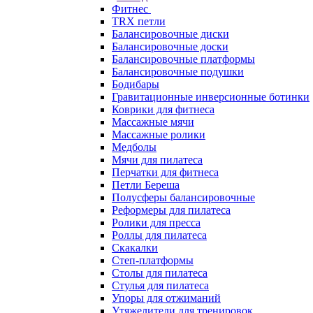
Фитнес
TRX петли
Балансировочные диски
Балансировочные доски
Балансировочные платформы
Балансировочные подушки
Бодибары
Гравитационные инверсионные ботинки
Коврики для фитнеса
Массажные мячи
Массажные ролики
Медболы
Мячи для пилатеса
Перчатки для фитнеса
Петли Береша
Полусферы балансировочные
Реформеры для пилатеса
Ролики для пресса
Роллы для пилатеса
Скакалки
Степ-платформы
Столы для пилатеса
Стулья для пилатеса
Упоры для отжиманий
Утяжелители для тренировок