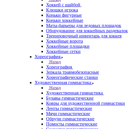
Хоккей с шайбой
Клюшки игрока
Коньки фигурные
Коньки хоккейные
Маты-барьеры для ледовых площадок
Оборудование для хоккейных раздевалок
Тренировочный инвентарь для хоккея
Хоккейные ворота
Хоккейные площадки
Хоккейные сетки
Хореография
Назад
Хореография
Зеркала травмобезопасные
Хореографические станки
Художественная гимнастика
Назад
Художественная гимнастика
Булавы гимнастические
Ковры для художественной гимнастики
Ленты гимнастические
Мячи гимнастические
Обручи гимнастические
Помосты гимнастические