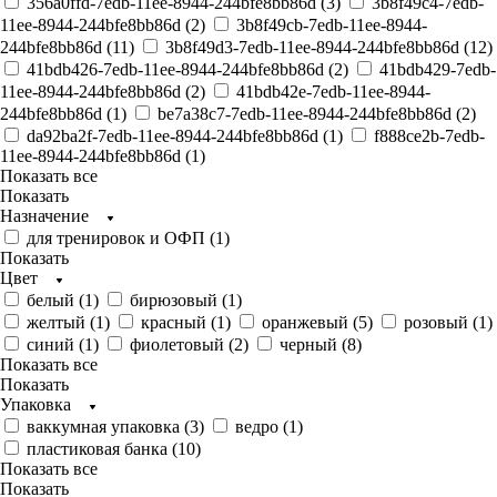
356a0ffd-7edb-11ee-8944-244bfe8bb86d (
3
)
3b8f49c4-7edb-
11ee-8944-244bfe8bb86d (
2
)
3b8f49cb-7edb-11ee-8944-
244bfe8bb86d (
11
)
3b8f49d3-7edb-11ee-8944-244bfe8bb86d (
12
)
41bdb426-7edb-11ee-8944-244bfe8bb86d (
2
)
41bdb429-7edb-
11ee-8944-244bfe8bb86d (
2
)
41bdb42e-7edb-11ee-8944-
244bfe8bb86d (
1
)
be7a38c7-7edb-11ee-8944-244bfe8bb86d (
2
)
da92ba2f-7edb-11ee-8944-244bfe8bb86d (
1
)
f888ce2b-7edb-
11ee-8944-244bfe8bb86d (
1
)
Показать все
Показать
Назначение
для тренировок и ОФП (
1
)
Показать
Цвет
белый (
1
)
бирюзовый (
1
)
желтый (
1
)
красный (
1
)
оранжевый (
5
)
розовый (
1
)
синий (
1
)
фиолетовый (
2
)
черный (
8
)
Показать все
Показать
Упаковка
ваккумная упаковка (
3
)
ведро (
1
)
пластиковая банка (
10
)
Показать все
Показать