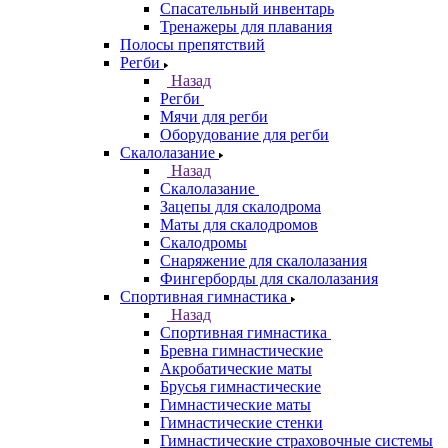
Спасательный инвентарь
Тренажеры для плавания
Полосы препятствий
Регби
Назад
Регби
Мячи для регби
Оборудование для регби
Скалолазание
Назад
Скалолазание
Зацепы для скалодрома
Маты для скалодромов
Скалодромы
Снаряжение для скалолазания
Фингерборды для скалолазания
Спортивная гимнастика
Назад
Спортивная гимнастика
Бревна гимнастические
Акробатические маты
Брусья гимнастические
Гимнастические маты
Гимнастические стенки
Гимнастические страховочные системы