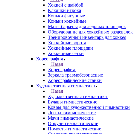
Хоккей с шайбой
Клюшки игрока
Коньки фигурные
Коньки хоккейные
Маты-барьеры для ледовых площадок
Оборудование для хоккейных раздевалок
Тренировочный инвентарь для хоккея
Хоккейные ворота
Хоккейные площадки
Хоккейные сетки
Хореография
Назад
Хореография
Зеркала травмобезопасные
Хореографические станки
Художественная гимнастика
Назад
Художественная гимнастика
Булавы гимнастические
Ковры для художественной гимнастики
Ленты гимнастические
Мячи гимнастические
Обручи гимнастические
Помосты гимнастические