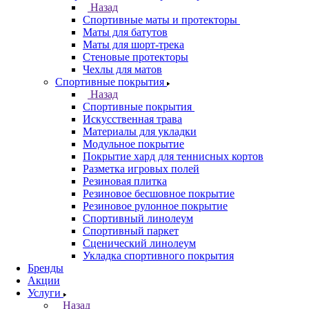
Назад
Спортивные маты и протекторы
Маты для батутов
Маты для шорт-трека
Стеновые протекторы
Чехлы для матов
Спортивные покрытия
Назад
Спортивные покрытия
Искусственная трава
Материалы для укладки
Модульное покрытие
Покрытие хард для теннисных кортов
Разметка игровых полей
Резиновая плитка
Резиновое бесшовное покрытие
Резиновое рулонное покрытие
Спортивный линолеум
Спортивный паркет
Сценический линолеум
Укладка спортивного покрытия
Бренды
Акции
Услуги
Назад