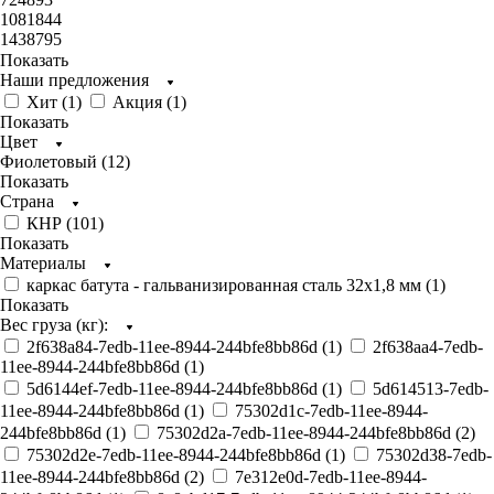
1081844
1438795
Показать
Наши предложения
Хит (
1
)
Акция (
1
)
Показать
Цвет
Фиолетовый (
12
)
Показать
Страна
КНР (
101
)
Показать
Материалы
каркас батута - гальванизированная сталь 32х1,8 мм (
1
)
Показать
Вес груза (кг):
2f638a84-7edb-11ee-8944-244bfe8bb86d (
1
)
2f638aa4-7edb-
11ee-8944-244bfe8bb86d (
1
)
5d6144ef-7edb-11ee-8944-244bfe8bb86d (
1
)
5d614513-7edb-
11ee-8944-244bfe8bb86d (
1
)
75302d1c-7edb-11ee-8944-
244bfe8bb86d (
1
)
75302d2a-7edb-11ee-8944-244bfe8bb86d (
2
)
75302d2e-7edb-11ee-8944-244bfe8bb86d (
1
)
75302d38-7edb-
11ee-8944-244bfe8bb86d (
2
)
7e312e0d-7edb-11ee-8944-