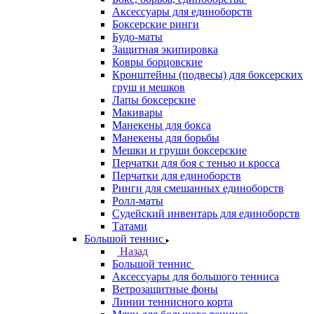
Аксессуары для единоборств
Боксерские ринги
Будо-маты
Защитная экипировка
Ковры борцовские
Кронштейны (подвесы) для боксерских
груш и мешков
Лапы боксерские
Макивары
Манекены для бокса
Манекены для борьбы
Мешки и груши боксерские
Перчатки для боя с тенью и кросса
Перчатки для единоборств
Ринги для смешанных единоборств
Ролл-маты
Судейский инвентарь для единоборств
Татами
Большой теннис
Назад
Большой теннис
Аксессуары для большого тенниса
Ветрозащитные фоны
Линии теннисного корта