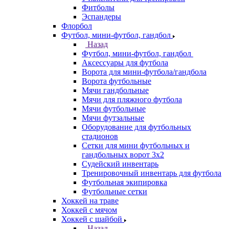
Фитболы
Эспандеры
Флорбол
Футбол, мини-футбол, гандбол
Назад
Футбол, мини-футбол, гандбол
Аксессуары для футбола
Ворота для мини-футбола/гандбола
Ворота футбольные
Мячи гандбольные
Мячи для пляжного футбола
Мячи футбольные
Мячи футзальные
Оборудование для футбольных
стадионов
Сетки для мини футбольных и
гандбольных ворот 3х2
Судейский инвентарь
Тренировочный инвентарь для футбола
Футбольная экипировка
Футбольные сетки
Хоккей на траве
Хоккей с мячом
Хоккей с шайбой
Назад