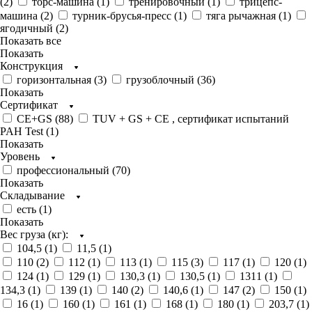
(
2
)
торс-машина (
1
)
тренировочный (
1
)
трицепс-
машина (
2
)
турник-брусья-пресс (
1
)
тяга рычажная (
1
)
ягодичный (
2
)
Показать все
Показать
Конструкция
горизонтальная (
3
)
грузоблочный (
36
)
Показать
Сертификат
CE+GS (
88
)
TUV + GS + CE , сертификат испытаний
PAH Test (
1
)
Показать
Уровень
профессиональный (
70
)
Показать
Складывание
есть (
1
)
Показать
Вес груза (кг):
104,5 (
1
)
11,5 (
1
)
110 (
2
)
112 (
1
)
113 (
1
)
115 (
3
)
117 (
1
)
120 (
1
)
124 (
1
)
129 (
1
)
130,3 (
1
)
130,5 (
1
)
1311 (
1
)
134,3 (
1
)
139 (
1
)
140 (
2
)
140,6 (
1
)
147 (
2
)
150 (
1
)
16 (
1
)
160 (
1
)
161 (
1
)
168 (
1
)
180 (
1
)
203,7 (
1
)