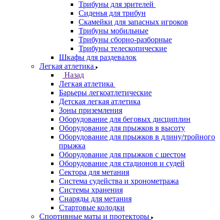
Трибуны для зрителей
Сиденья для трибун
Скамейки для запасных игроков
Трибуны мобильные
Трибуны сборно-разборные
Трибуны телескопические
Шкафы для раздевалок
Легкая атлетика
Назад
Легкая атлетика
Барьеры легкоатлетические
Детская легкая атлетика
Зоны приземления
Оборудование для беговых дисциплин
Оборудование для прыжков в высоту
Оборудование для прыжков в длину/тройного
прыжка
Оборудование для прыжков с шестом
Оборудование для стадионов и судей
Сектора для метания
Система судейства и хронометража
Системы хранения
Снаряды для метания
Стартовые колодки
Спортивные маты и протекторы