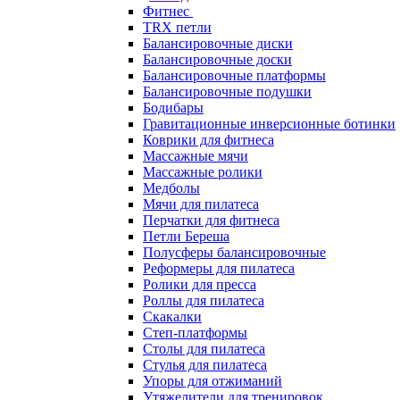
Фитнес
TRX петли
Балансировочные диски
Балансировочные доски
Балансировочные платформы
Балансировочные подушки
Бодибары
Гравитационные инверсионные ботинки
Коврики для фитнеса
Массажные мячи
Массажные ролики
Медболы
Мячи для пилатеса
Перчатки для фитнеса
Петли Береша
Полусферы балансировочные
Реформеры для пилатеса
Ролики для пресса
Роллы для пилатеса
Скакалки
Степ-платформы
Столы для пилатеса
Стулья для пилатеса
Упоры для отжиманий
Утяжелители для тренировок