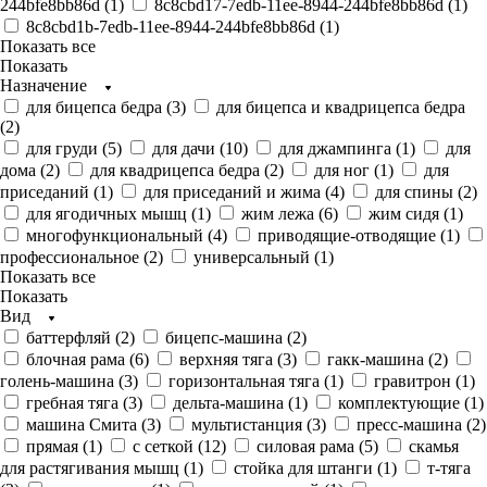
244bfe8bb86d (
1
)
8c8cbd17-7edb-11ee-8944-244bfe8bb86d (
1
)
8c8cbd1b-7edb-11ee-8944-244bfe8bb86d (
1
)
Показать все
Показать
Назначение
для бицепса бедра (
3
)
для бицепса и квадрицепса бедра
(
2
)
для груди (
5
)
для дачи (
10
)
для джампинга (
1
)
для
дома (
2
)
для квадрицепса бедра (
2
)
для ног (
1
)
для
приседаний (
1
)
для приседаний и жима (
4
)
для спины (
2
)
для ягодичных мышц (
1
)
жим лежа (
6
)
жим сидя (
1
)
многофункциональный (
4
)
приводящие-отводящие (
1
)
профессиональное (
2
)
универсальный (
1
)
Показать все
Показать
Вид
баттерфляй (
2
)
бицепс-машина (
2
)
блочная рама (
6
)
верхняя тяга (
3
)
гакк-машина (
2
)
голень-машина (
3
)
горизонтальная тяга (
1
)
гравитрон (
1
)
гребная тяга (
3
)
дельта-машина (
1
)
комплектующие (
1
)
машина Смита (
3
)
мультистанция (
3
)
пресс-машина (
2
)
прямая (
1
)
с сеткой (
12
)
силовая рама (
5
)
скамья
для растягивания мышц (
1
)
стойка для штанги (
1
)
т-тяга