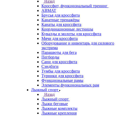
Назад
Кроссфит, функциональный тренинг
ABMAT
Брусья для кроссфита
Канатные тренажёры
Канаты для кроссфита
Координационные лестницы
Кувалды и молоты для кроссфита
Мячи для кроссфита
Оборудование и инвентарь для силового
экстрима
Парашюты для бега
Пегборды
Сани для кроссфита
Сэндбэги
Тумбы для кроссфита
Турники для кроссфита
Функциональные рамы
Элементы функциональных рам
Лыжный спорт
Назад
Лыжный спорт
Лыжи беговые
Лыжные комплекты
Лыжные крепления