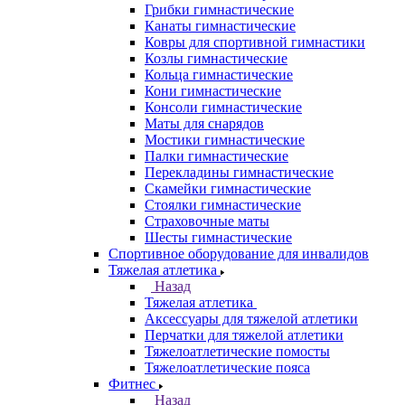
Грибки гимнастические
Канаты гимнастические
Ковры для спортивной гимнастики
Козлы гимнастические
Кольца гимнастические
Кони гимнастические
Консоли гимнастические
Маты для снарядов
Мостики гимнастические
Палки гимнастические
Перекладины гимнастические
Скамейки гимнастические
Стоялки гимнастические
Страховочные маты
Шесты гимнастические
Спортивное оборудование для инвалидов
Тяжелая атлетика
Назад
Тяжелая атлетика
Аксессуары для тяжелой атлетики
Перчатки для тяжелой атлетики
Тяжелоатлетические помосты
Тяжелоатлетические пояса
Фитнес
Назад