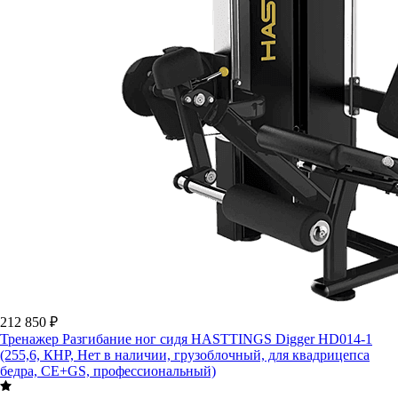
212 850 ₽
Тренажер Разгибание ног сидя HASTTINGS Digger HD014-1
(255,6, КНР, Нет в наличии, грузоблочный, для квадрицепса
бедра, CE+GS, профессиональный)