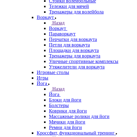
Стойки волейбольные
Тележки для мячей
Тренажеры для волейбола
Воркаут
Назад
Воркаут
Параворкаут
Перчатки для воркаута
Петли для воркаута
Площадки для воркаута
Тренажеры для воркаута
Уличные спортивные комплексы
Утяжелители для воркаута
Игровые столы
Игры
Йога
Назад
Йога
Блоки для йоги
Болстеры
Коврики для йоги
Массажные ролики для йоги
Мячики для йоги
Ремни для йоги
Кроссфит, функциональный тренинг