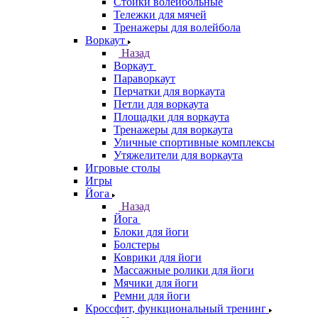
Стойки волейбольные
Тележки для мячей
Тренажеры для волейбола
Воркаут
Назад
Воркаут
Параворкаут
Перчатки для воркаута
Петли для воркаута
Площадки для воркаута
Тренажеры для воркаута
Уличные спортивные комплексы
Утяжелители для воркаута
Игровые столы
Игры
Йога
Назад
Йога
Блоки для йоги
Болстеры
Коврики для йоги
Массажные ролики для йоги
Мячики для йоги
Ремни для йоги
Кроссфит, функциональный тренинг