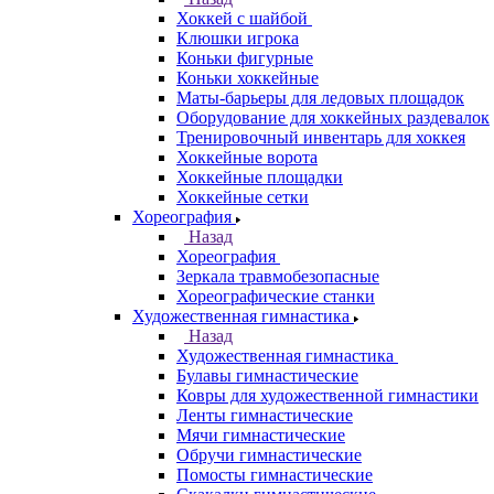
Хоккей с шайбой
Клюшки игрока
Коньки фигурные
Коньки хоккейные
Маты-барьеры для ледовых площадок
Оборудование для хоккейных раздевалок
Тренировочный инвентарь для хоккея
Хоккейные ворота
Хоккейные площадки
Хоккейные сетки
Хореография
Назад
Хореография
Зеркала травмобезопасные
Хореографические станки
Художественная гимнастика
Назад
Художественная гимнастика
Булавы гимнастические
Ковры для художественной гимнастики
Ленты гимнастические
Мячи гимнастические
Обручи гимнастические
Помосты гимнастические