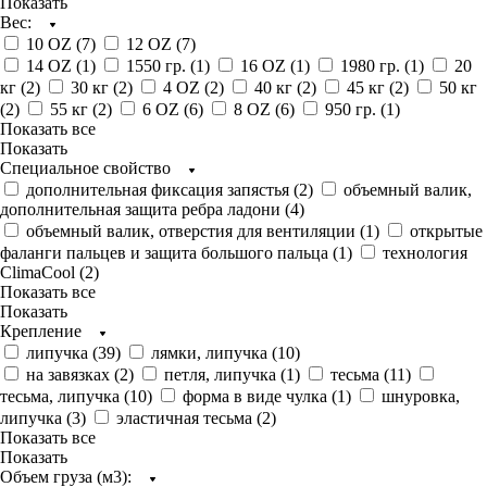
Показать
Вес:
10 OZ (
7
)
12 OZ (
7
)
14 OZ (
1
)
1550 гр. (
1
)
16 OZ (
1
)
1980 гр. (
1
)
20
кг (
2
)
30 кг (
2
)
4 OZ (
2
)
40 кг (
2
)
45 кг (
2
)
50 кг
(
2
)
55 кг (
2
)
6 OZ (
6
)
8 OZ (
6
)
950 гр. (
1
)
Показать все
Показать
Специальное свойство
дополнительная фиксация запястья (
2
)
объемный валик,
дополнительная защита ребра ладони (
4
)
объемный валик, отверстия для вентиляции (
1
)
открытые
фаланги пальцев и защита большого пальца (
1
)
технология
ClimaCool (
2
)
Показать все
Показать
Крепление
липучка (
39
)
лямки, липучка (
10
)
на завязках (
2
)
петля, липучка (
1
)
тесьма (
11
)
тесьма, липучка (
10
)
форма в виде чулка (
1
)
шнуровка,
липучка (
3
)
эластичная тесьма (
2
)
Показать все
Показать
Объем груза (м3):