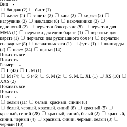
Вид
бандаж (
2
)
бинт (
1
)
жилет (
5
)
защита (
2
)
капа (
2
)
кираса (
2
)
нагрудник (
3
)
накладки (
8
)
наколенники (
3
)
одноногий (
2
)
перчатки боксерские (
8
)
перчатки для
MMA (
1
)
перчатки для единоборств (
1
)
перчатки для
каратэ (
1
)
перчатки для рукопашного боя (
4
)
перчатки
снарядные (
8
)
перчатки-краги (
1
)
футы (
1
)
шингарды
(
2
)
шлем (
24
)
щитки (
14
)
Показать все
Показать
Размер:
L (
42
)
L, M (
1
)
M (
74
)
S (
46
)
S, M (
2
)
S, M, L, XL (
1
)
XS (
10
)
XXS (
2
)
Показать все
Показать
Цвет
белый (
11
)
белый, красный, синий (
8
)
белый, черный, красный, синий (
8
)
красный (
5
)
красный, синий (
28
)
красный, синий, белый (
2
)
красный,
синий, черный (
4
)
красный, синий, черный, белый (
3
)
черный (
10
)