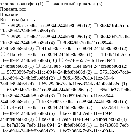
хлопок, полиэфир (
1
)
эластичный трикотаж (
3
)
Показать все
Показать
Вес груза (кг):
3b8f49ad-7edb-11ee-8944-244bfe8bb86d (
2
)
3b8f49c4-7edb-
11ee-8944-244bfe8bb86d (
4
)
3b8f49cb-7edb-11ee-8944-244bfe8bb86d (
3
)
3b8f49d3-7edb-
11ee-8944-244bfe8bb86d (
4
)
3b8f49fc-7edb-11ee-8944-
244bfe8bb86d (
2
)
41bdb3bb-7edb-11ee-8944-244bfe8bb86d (
2
)
41bdb3da-7edb-11ee-8944-244bfe8bb86d (
1
)
41bdb41d-7edb-
11ee-8944-244bfe8bb86d (
10
)
4e746e55-7edb-11ee-8944-
244bfe8bb86d (
1
)
5573388b-7edb-11ee-8944-244bfe8bb86d (
2
)
5573389f-7edb-11ee-8944-244bfe8bb86d (
2
)
576132c6-7edb-
11ee-8944-244bfe8bb86d (
2
)
5d61456e-7edb-11ee-8944-
244bfe8bb86d (
4
)
65a29d06-7edb-11ee-8944-244bfe8bb86d (
1
)
65a29d40-7edb-11ee-8944-244bfe8bb86d (
2
)
65a29e37-7edb-
11ee-8944-244bfe8bb86d (
3
)
6dd879ed-7edb-11ee-8944-
244bfe8bb86d (
1
)
b7376909-7edb-11ee-8944-244bfe8bb86d (
5
)
b737691a-7edb-11ee-8944-244bfe8bb86d (
2
)
b737691f-7edb-
11ee-8944-244bfe8bb86d (
5
)
be7a384d-7edb-11ee-8944-
244bfe8bb86d (
2
)
be7a3853-7edb-11ee-8944-244bfe8bb86d (
3
)
be7a385a-7edb-11ee-8944-244bfe8bb86d (
1
)
be7a3860-7edb-
11ee-8944-244bfe8bb86d (
2
)
be7a3866-7edb-11ee-8944-