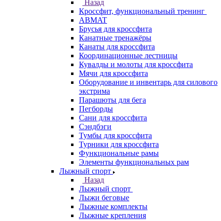
Назад
Кроссфит, функциональный тренинг
ABMAT
Брусья для кроссфита
Канатные тренажёры
Канаты для кроссфита
Координационные лестницы
Кувалды и молоты для кроссфита
Мячи для кроссфита
Оборудование и инвентарь для силового
экстрима
Парашюты для бега
Пегборды
Сани для кроссфита
Сэндбэги
Тумбы для кроссфита
Турники для кроссфита
Функциональные рамы
Элементы функциональных рам
Лыжный спорт
Назад
Лыжный спорт
Лыжи беговые
Лыжные комплекты
Лыжные крепления