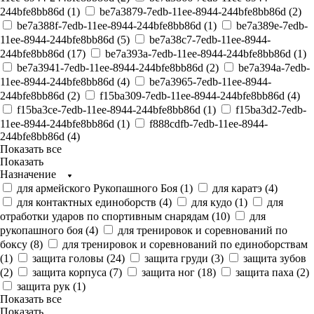
244bfe8bb86d (
1
)
be7a3879-7edb-11ee-8944-244bfe8bb86d (
2
)
be7a388f-7edb-11ee-8944-244bfe8bb86d (
1
)
be7a389e-7edb-
11ee-8944-244bfe8bb86d (
5
)
be7a38c7-7edb-11ee-8944-
244bfe8bb86d (
17
)
be7a393a-7edb-11ee-8944-244bfe8bb86d (
1
)
be7a3941-7edb-11ee-8944-244bfe8bb86d (
2
)
be7a394a-7edb-
11ee-8944-244bfe8bb86d (
4
)
be7a3965-7edb-11ee-8944-
244bfe8bb86d (
2
)
f15ba309-7edb-11ee-8944-244bfe8bb86d (
4
)
f15ba3ce-7edb-11ee-8944-244bfe8bb86d (
1
)
f15ba3d2-7edb-
11ee-8944-244bfe8bb86d (
1
)
f888cdfb-7edb-11ee-8944-
244bfe8bb86d (
4
)
Показать все
Показать
Назначение
для армейского Рукопашного Боя (
1
)
для каратэ (
4
)
для контактных единоборств (
4
)
для кудо (
1
)
для
отработки ударов по спортивным снарядам (
10
)
для
рукопашного боя (
4
)
для тренировок и соревнований по
боксу (
8
)
для тренировок и соревнований по единоборствам
(
1
)
защита головы (
24
)
защита груди (
3
)
защита зубов
(
2
)
защита корпуса (
7
)
защита ног (
18
)
защита паха (
2
)
защита рук (
1
)
Показать все
Показать