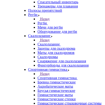
Спасательный инвентарь
Тренажеры для плавания
Полосы препятствий
Регби
Назад
Регби
Мячи для регби
Оборудование для регби
Скалолазание
Назад
Скалолазание
Зацепы для скалодрома
Маты для скалодромов
Скалодромы
Снаряжение для скалолазания
Фингерборды для скалолазания
Спортивная гимнастика
Назад
Спортивная гимнастика
Бревна гимнастические
Акробатические маты
Брусья гимнастические
Гимнастические маты
Гимнастические стенки
Гимнастические страховочные системы