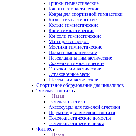
Грибки гимнастические
Канаты гимнастические
Ковры для спортивной гимнастики
Козлы гимнастические
Кольца гимнастические
Кони гимнастические
Консоли гимнастические
Маты для снарядов
Мостики гимнастические
Палки гимнастические
Перекладины гимнастические
Скамейки гимнастические
Стоялки гимнастические
Страховочные маты
Шесты гимнастические
Спортивное оборудование для инвалидов
Тяжелая атлетика
Назад
Тяжелая атлетика
Аксессуары для тяжелой атлетики
Перчатки для тяжелой атлетики
Тяжелоатлетические помосты
Тяжелоатлетические пояса
Фитнес
Назад