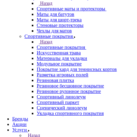
Назад
Спортивные маты и протекторы
Маты для батутов
Маты для шорт-трека
Стеновые протекторы
Чехлы для матов
Спортивные покрытия
Назад
Спортивные покрытия
Искусственная трава
Материалы для укладки
Модульное покрытие
Покрытие хард для теннисных кортов
Разметка игровых полей
Резиновая плитка
Резиновое бесшовное покрытие
Резиновое рулонное покрытие
Спортивный линолеум
Спортивный паркет
Сценический линолеум
Укладка спортивного покрытия
Бренды
Акции
Услуги
Назад