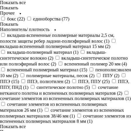
Показать все
Показать
Прочее
бокс (
22
)
единоборства (
77
)
Показать
Наполнитель/ плотность
вкладыш-вспененные полимерные материалы 2,5 см,
полости защиты ребер ладони-полиэфирный волос (
1
)
вкладыш-вспененный полимерный материал 15 мм (
2
)
вкладыш-полимерный материал (
1
)
вкладыш-
синтетическое волокно (
2
)
вкладыш-синтетическое полотно
или полиэфирный волос (
2
)
вспененный полимер 20 мм (
4
)
вспененный полимерный материал (
15
)
пенополисэвилен
10 мм (
2
)
полимерные материалы, песок (
2
)
ППУ (
2
)
ППЭ (
15
)
ППЭ, полиэтилен (
2
)
ППЭ, ППУ (
25
)
ППЭ,
ППУ, ПНД (
1
)
синтетическое полотно (
5
)
сочетание
нетканого полотна и вспененных полимерных матералов (
2
)
сочетание элементов из вспененных полимерных материалов (
1
)
сочетание элементов из вспененных полимерных
материалов 26 мм (
1
)
сочетание элементов из вспененных
полимерных материалов 38/46 мм (
1
)
сочетание элементов из
вспененных полимерных материалов 8 мм (
1
)
Показать все