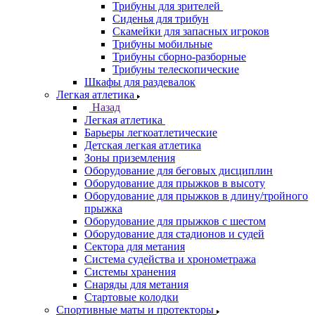
Трибуны для зрителей
Сиденья для трибун
Скамейки для запасных игроков
Трибуны мобильные
Трибуны сборно-разборные
Трибуны телескопические
Шкафы для раздевалок
Легкая атлетика
Назад
Легкая атлетика
Барьеры легкоатлетические
Детская легкая атлетика
Зоны приземления
Оборудование для беговых дисциплин
Оборудование для прыжков в высоту
Оборудование для прыжков в длину/тройного
прыжка
Оборудование для прыжков с шестом
Оборудование для стадионов и судей
Сектора для метания
Система судейства и хронометража
Системы хранения
Снаряды для метания
Стартовые колодки
Спортивные маты и протекторы