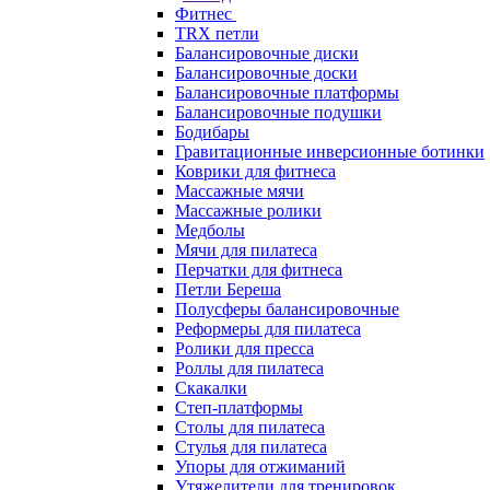
Фитнес
TRX петли
Балансировочные диски
Балансировочные доски
Балансировочные платформы
Балансировочные подушки
Бодибары
Гравитационные инверсионные ботинки
Коврики для фитнеса
Массажные мячи
Массажные ролики
Медболы
Мячи для пилатеса
Перчатки для фитнеса
Петли Береша
Полусферы балансировочные
Реформеры для пилатеса
Ролики для пресса
Роллы для пилатеса
Скакалки
Степ-платформы
Столы для пилатеса
Стулья для пилатеса
Упоры для отжиманий
Утяжелители для тренировок