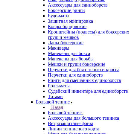
Аксессуары для единоборств
Боксерские ринги
Будо-маты
Защитная экипировка
Ковры борцовские
Кронштейны (подвесы) для боксерских
груш и мешков
Лапы боксерские
Макивары
Манекены для бокса
Манекены для борьбы
Мешки и груши боксерские
Перчатки для боя с тенью и кросса
Перчатки для единоборств
Ринги для смешанных единоборств
Ролл-маты
Судейский инвентарь для единоборств
Татами
Большой теннис
Назад
Большой теннис
Аксессуары для большого тенниса
Ветрозащитные фоны
Линии теннисного корта