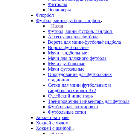
Фитболы
Эспандеры
Флорбол
Футбол, мини-футбол, гандбол
Назад
Футбол, мини-футбол, гандбол
Аксессуары для футбола
Ворота для мини-футбола/гандбола
Ворота футбольные
Мячи гандбольные
Мячи для пляжного футбола
Мячи футбольные
Мячи футзальные
Оборудование для футбольных
стадионов
Сетки для мини футбольных и
гандбольных ворот 3х2
Судейский инвентарь
Тренировочный инвентарь для футбола
Футбольная экипировка
Футбольные сетки
Хоккей на траве
Хоккей с мячом
Хоккей с шайбой
Назад