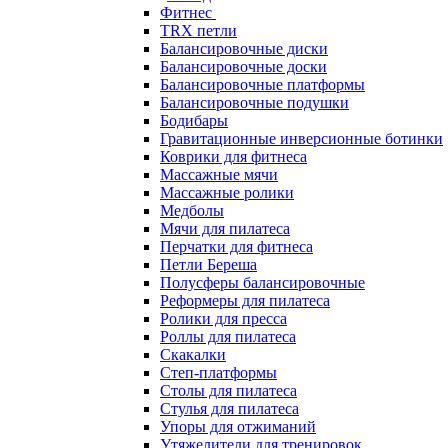
Фитнес
TRX петли
Балансировочные диски
Балансировочные доски
Балансировочные платформы
Балансировочные подушки
Бодибары
Гравитационные инверсионные ботинки
Коврики для фитнеса
Массажные мячи
Массажные ролики
Медболы
Мячи для пилатеса
Перчатки для фитнеса
Петли Береша
Полусферы балансировочные
Реформеры для пилатеса
Ролики для пресса
Роллы для пилатеса
Скакалки
Степ-платформы
Столы для пилатеса
Стулья для пилатеса
Упоры для отжиманий
Утяжелители для тренировок