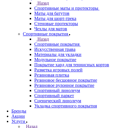
Назад
Спортивные маты и протекторы
Маты для батутов
Маты для шорт-трека
Стеновые протекторы
Чехлы для матов
Спортивные покрытия
Назад
Спортивные покрытия
Искусственная трава
Материалы для укладки
Модульное покрытие
Покрытие хард для теннисных кортов
Разметка игровых полей
Резиновая плитка
Резиновое бесшовное покрытие
Резиновое рулонное покрытие
Спортивный линолеум
Спортивный паркет
Сценический линолеум
Укладка спортивного покрытия
Бренды
Акции
Услуги
Назад