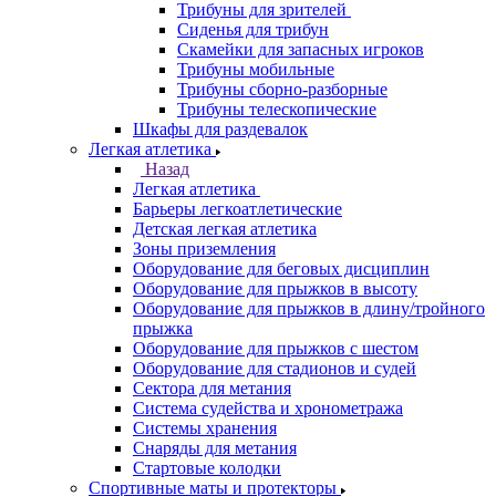
Трибуны для зрителей
Сиденья для трибун
Скамейки для запасных игроков
Трибуны мобильные
Трибуны сборно-разборные
Трибуны телескопические
Шкафы для раздевалок
Легкая атлетика
Назад
Легкая атлетика
Барьеры легкоатлетические
Детская легкая атлетика
Зоны приземления
Оборудование для беговых дисциплин
Оборудование для прыжков в высоту
Оборудование для прыжков в длину/тройного
прыжка
Оборудование для прыжков с шестом
Оборудование для стадионов и судей
Сектора для метания
Система судейства и хронометража
Системы хранения
Снаряды для метания
Стартовые колодки
Спортивные маты и протекторы