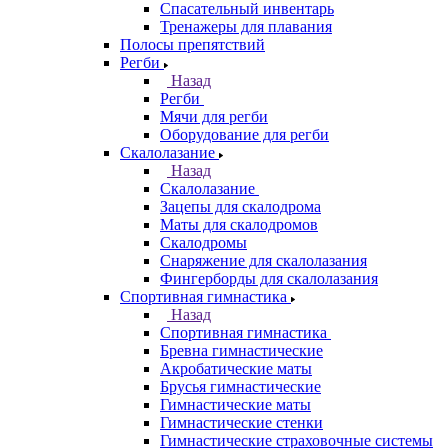
Спасательный инвентарь
Тренажеры для плавания
Полосы препятствий
Регби
Назад
Регби
Мячи для регби
Оборудование для регби
Скалолазание
Назад
Скалолазание
Зацепы для скалодрома
Маты для скалодромов
Скалодромы
Снаряжение для скалолазания
Фингерборды для скалолазания
Спортивная гимнастика
Назад
Спортивная гимнастика
Бревна гимнастические
Акробатические маты
Брусья гимнастические
Гимнастические маты
Гимнастические стенки
Гимнастические страховочные системы