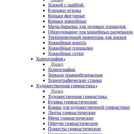
Хоккей с шайбой
Клюшки игрока
Коньки фигурные
Коньки хоккейные
Маты-барьеры для ледовых площадок
Оборудование для хоккейных раздевалок
Тренировочный инвентарь для хоккея
Хоккейные ворота
Хоккейные площадки
Хоккейные сетки
Хореография
Назад
Хореография
Зеркала травмобезопасные
Хореографические станки
Художественная гимнастика
Назад
Художественная гимнастика
Булавы гимнастические
Ковры для художественной гимнастики
Ленты гимнастические
Мячи гимнастические
Обручи гимнастические
Помосты гимнастические