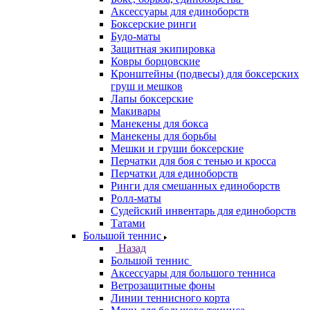
Аксессуары для единоборств
Боксерские ринги
Будо-маты
Защитная экипировка
Ковры борцовские
Кронштейны (подвесы) для боксерских
груш и мешков
Лапы боксерские
Макивары
Манекены для бокса
Манекены для борьбы
Мешки и груши боксерские
Перчатки для боя с тенью и кросса
Перчатки для единоборств
Ринги для смешанных единоборств
Ролл-маты
Судейский инвентарь для единоборств
Татами
Большой теннис
Назад
Большой теннис
Аксессуары для большого тенниса
Ветрозащитные фоны
Линии теннисного корта