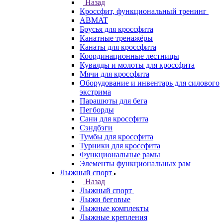
Назад
Кроссфит, функциональный тренинг
ABMAT
Брусья для кроссфита
Канатные тренажёры
Канаты для кроссфита
Координационные лестницы
Кувалды и молоты для кроссфита
Мячи для кроссфита
Оборудование и инвентарь для силового
экстрима
Парашюты для бега
Пегборды
Сани для кроссфита
Сэндбэги
Тумбы для кроссфита
Турники для кроссфита
Функциональные рамы
Элементы функциональных рам
Лыжный спорт
Назад
Лыжный спорт
Лыжи беговые
Лыжные комплекты
Лыжные крепления