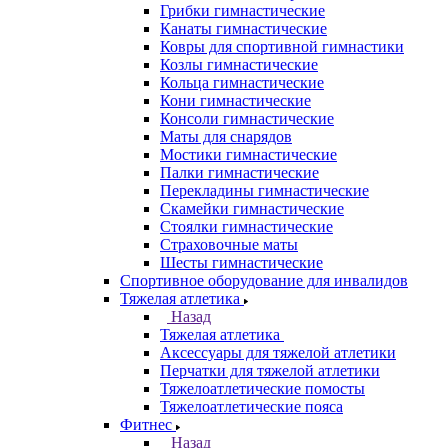
Грибки гимнастические
Канаты гимнастические
Ковры для спортивной гимнастики
Козлы гимнастические
Кольца гимнастические
Кони гимнастические
Консоли гимнастические
Маты для снарядов
Мостики гимнастические
Палки гимнастические
Перекладины гимнастические
Скамейки гимнастические
Стоялки гимнастические
Страховочные маты
Шесты гимнастические
Спортивное оборудование для инвалидов
Тяжелая атлетика
Назад
Тяжелая атлетика
Аксессуары для тяжелой атлетики
Перчатки для тяжелой атлетики
Тяжелоатлетические помосты
Тяжелоатлетические пояса
Фитнес
Назад