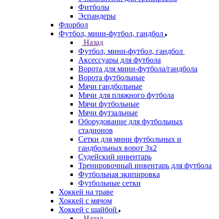
Фитболы
Эспандеры
Флорбол
Футбол, мини-футбол, гандбол
Назад
Футбол, мини-футбол, гандбол
Аксессуары для футбола
Ворота для мини-футбола/гандбола
Ворота футбольные
Мячи гандбольные
Мячи для пляжного футбола
Мячи футбольные
Мячи футзальные
Оборудование для футбольных
стадионов
Сетки для мини футбольных и
гандбольных ворот 3х2
Судейский инвентарь
Тренировочный инвентарь для футбола
Футбольная экипировка
Футбольные сетки
Хоккей на траве
Хоккей с мячом
Хоккей с шайбой
Назад