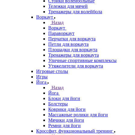
Стойки волейбольные
Тележки для мячей
Тренажеры для волейбола
Воркаут
Назад
Воркаут
Параворкаут
Перчатки для воркаута
Петли для воркаута
Площадки для воркаута
Тренажеры для воркаута
Уличные спортивные комплексы
Утяжелители для воркаута
Игровые столы
Игры
Йога
Назад
Йога
Блоки для йоги
Болстеры
Коврики для йоги
Массажные ролики для йоги
Мячики для йоги
Ремни для йоги
Кроссфит, функциональный тренинг