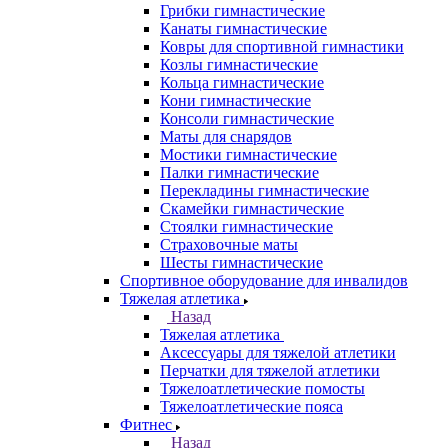
Грибки гимнастические
Канаты гимнастические
Ковры для спортивной гимнастики
Козлы гимнастические
Кольца гимнастические
Кони гимнастические
Консоли гимнастические
Маты для снарядов
Мостики гимнастические
Палки гимнастические
Перекладины гимнастические
Скамейки гимнастические
Стоялки гимнастические
Страховочные маты
Шесты гимнастические
Спортивное оборудование для инвалидов
Тяжелая атлетика
Назад
Тяжелая атлетика
Аксессуары для тяжелой атлетики
Перчатки для тяжелой атлетики
Тяжелоатлетические помосты
Тяжелоатлетические пояса
Фитнес
Назад