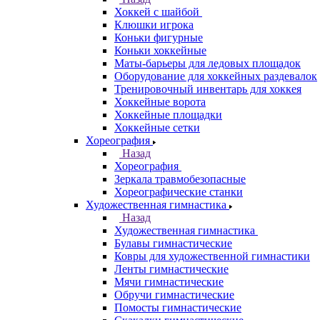
Хоккей с шайбой
Клюшки игрока
Коньки фигурные
Коньки хоккейные
Маты-барьеры для ледовых площадок
Оборудование для хоккейных раздевалок
Тренировочный инвентарь для хоккея
Хоккейные ворота
Хоккейные площадки
Хоккейные сетки
Хореография
Назад
Хореография
Зеркала травмобезопасные
Хореографические станки
Художественная гимнастика
Назад
Художественная гимнастика
Булавы гимнастические
Ковры для художественной гимнастики
Ленты гимнастические
Мячи гимнастические
Обручи гимнастические
Помосты гимнастические