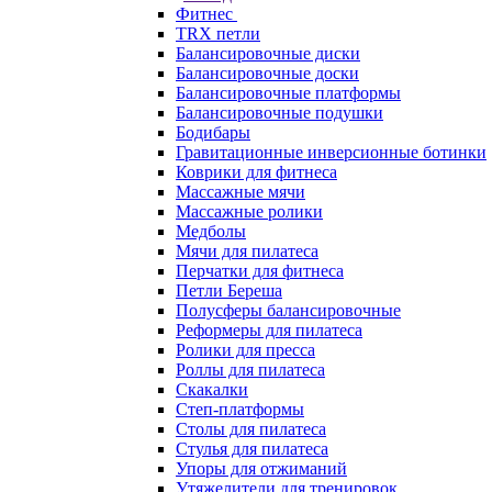
Фитнес
TRX петли
Балансировочные диски
Балансировочные доски
Балансировочные платформы
Балансировочные подушки
Бодибары
Гравитационные инверсионные ботинки
Коврики для фитнеса
Массажные мячи
Массажные ролики
Медболы
Мячи для пилатеса
Перчатки для фитнеса
Петли Береша
Полусферы балансировочные
Реформеры для пилатеса
Ролики для пресса
Роллы для пилатеса
Скакалки
Степ-платформы
Столы для пилатеса
Стулья для пилатеса
Упоры для отжиманий
Утяжелители для тренировок