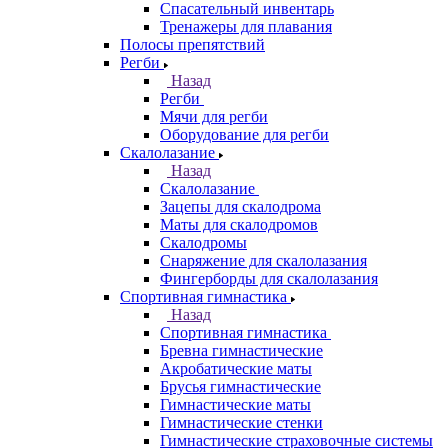
Спасательный инвентарь
Тренажеры для плавания
Полосы препятствий
Регби
Назад
Регби
Мячи для регби
Оборудование для регби
Скалолазание
Назад
Скалолазание
Зацепы для скалодрома
Маты для скалодромов
Скалодромы
Снаряжение для скалолазания
Фингерборды для скалолазания
Спортивная гимнастика
Назад
Спортивная гимнастика
Бревна гимнастические
Акробатические маты
Брусья гимнастические
Гимнастические маты
Гимнастические стенки
Гимнастические страховочные системы