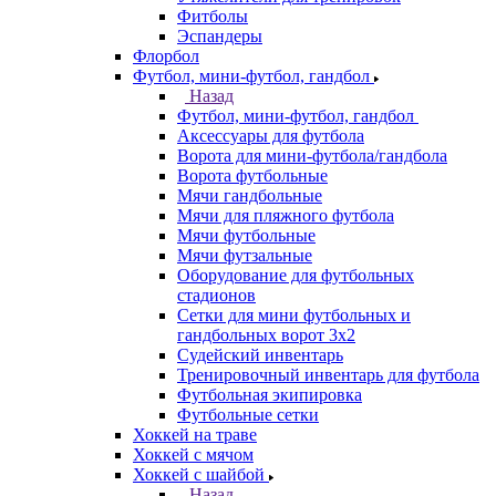
Фитболы
Эспандеры
Флорбол
Футбол, мини-футбол, гандбол
Назад
Футбол, мини-футбол, гандбол
Аксессуары для футбола
Ворота для мини-футбола/гандбола
Ворота футбольные
Мячи гандбольные
Мячи для пляжного футбола
Мячи футбольные
Мячи футзальные
Оборудование для футбольных
стадионов
Сетки для мини футбольных и
гандбольных ворот 3х2
Судейский инвентарь
Тренировочный инвентарь для футбола
Футбольная экипировка
Футбольные сетки
Хоккей на траве
Хоккей с мячом
Хоккей с шайбой
Назад