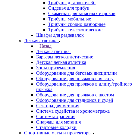
Трибуны для зрителей
Сиденья для трибун
Скамейки для запасных игроков
Трибуны мобильные
Трибуны сборно-разборные
Трибуны телескопические
Шкафы для раздевалок
Легкая атлетика
Назад
Легкая атлетика
Барьеры легкоатлетические
Детская легкая атлетика
Зоны приземления
Оборудование для беговых дисциплин
Оборудование для прыжков в высоту
Оборудование для прыжков в длину/тройного
прыжка
Оборудование для прыжков с шестом
Оборудование для стадионов и судей
Сектора для метания
Система судейства и хронометража
Системы хранения
Снаряды для метания
Стартовые колодки
Спортивные маты и протекторы