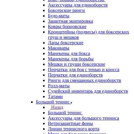
Аксессуары для единоборств
Боксерские ринги
Будо-маты
Защитная экипировка
Ковры борцовские
Кронштейны (подвесы) для боксерских
груш и мешков
Лапы боксерские
Макивары
Манекены для бокса
Манекены для борьбы
Мешки и груши боксерские
Перчатки для боя с тенью и кросса
Перчатки для единоборств
Ринги для смешанных единоборств
Ролл-маты
Судейский инвентарь для единоборств
Татами
Большой теннис
Назад
Большой теннис
Аксессуары для большого тенниса
Ветрозащитные фоны
Линии теннисного корта