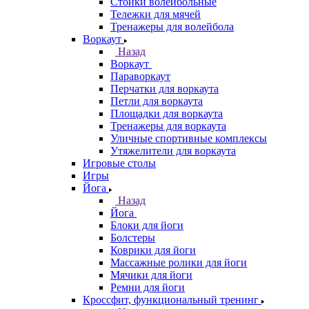
Стойки волейбольные
Тележки для мячей
Тренажеры для волейбола
Воркаут
Назад
Воркаут
Параворкаут
Перчатки для воркаута
Петли для воркаута
Площадки для воркаута
Тренажеры для воркаута
Уличные спортивные комплексы
Утяжелители для воркаута
Игровые столы
Игры
Йога
Назад
Йога
Блоки для йоги
Болстеры
Коврики для йоги
Массажные ролики для йоги
Мячики для йоги
Ремни для йоги
Кроссфит, функциональный тренинг