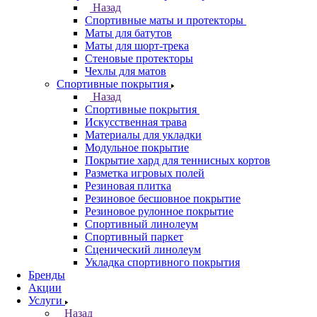
Назад
Спортивные маты и протекторы
Маты для батутов
Маты для шорт-трека
Стеновые протекторы
Чехлы для матов
Спортивные покрытия
Назад
Спортивные покрытия
Искусственная трава
Материалы для укладки
Модульное покрытие
Покрытие хард для теннисных кортов
Разметка игровых полей
Резиновая плитка
Резиновое бесшовное покрытие
Резиновое рулонное покрытие
Спортивный линолеум
Спортивный паркет
Сценический линолеум
Укладка спортивного покрытия
Бренды
Акции
Услуги
Назад