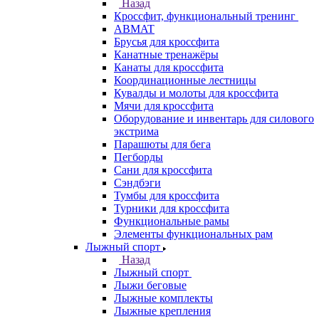
Назад
Кроссфит, функциональный тренинг
ABMAT
Брусья для кроссфита
Канатные тренажёры
Канаты для кроссфита
Координационные лестницы
Кувалды и молоты для кроссфита
Мячи для кроссфита
Оборудование и инвентарь для силового
экстрима
Парашюты для бега
Пегборды
Сани для кроссфита
Сэндбэги
Тумбы для кроссфита
Турники для кроссфита
Функциональные рамы
Элементы функциональных рам
Лыжный спорт
Назад
Лыжный спорт
Лыжи беговые
Лыжные комплекты
Лыжные крепления