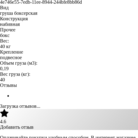
4e746e55-7edb-11ee-8944-244bfe8bb86d
Вид
груша боксерская
Конструкция
набивная
Прочее
бокс
Вес:
40 кг
Крепление
подвесное
Объем груза (м3):
0,19
Вес груза (кг):
40
Отзывы
Загрузка отзывов...
4.6
Добавить отзыв
Оплачивайте покупки удобным способом. В интернет-магазине