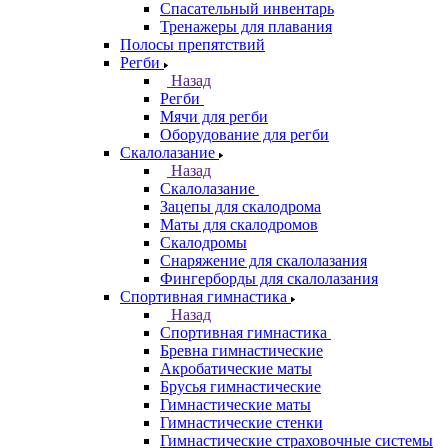
Спасательный инвентарь
Тренажеры для плавания
Полосы препятствий
Регби
Назад
Регби
Мячи для регби
Оборудование для регби
Скалолазание
Назад
Скалолазание
Зацепы для скалодрома
Маты для скалодромов
Скалодромы
Снаряжение для скалолазания
Фингерборды для скалолазания
Спортивная гимнастика
Назад
Спортивная гимнастика
Бревна гимнастические
Акробатические маты
Брусья гимнастические
Гимнастические маты
Гимнастические стенки
Гимнастические страховочные системы