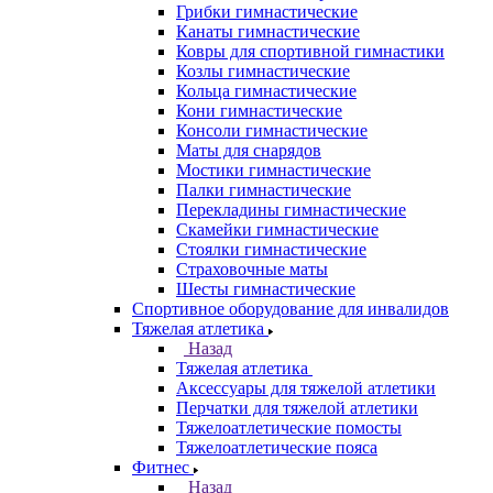
Грибки гимнастические
Канаты гимнастические
Ковры для спортивной гимнастики
Козлы гимнастические
Кольца гимнастические
Кони гимнастические
Консоли гимнастические
Маты для снарядов
Мостики гимнастические
Палки гимнастические
Перекладины гимнастические
Скамейки гимнастические
Стоялки гимнастические
Страховочные маты
Шесты гимнастические
Спортивное оборудование для инвалидов
Тяжелая атлетика
Назад
Тяжелая атлетика
Аксессуары для тяжелой атлетики
Перчатки для тяжелой атлетики
Тяжелоатлетические помосты
Тяжелоатлетические пояса
Фитнес
Назад