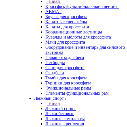
Назад
Кроссфит, функциональный тренинг
ABMAT
Брусья для кроссфита
Канатные тренажёры
Канаты для кроссфита
Координационные лестницы
Кувалды и молоты для кроссфита
Мячи для кроссфита
Оборудование и инвентарь для силового
экстрима
Парашюты для бега
Пегборды
Сани для кроссфита
Сэндбэги
Тумбы для кроссфита
Турники для кроссфита
Функциональные рамы
Элементы функциональных рам
Лыжный спорт
Назад
Лыжный спорт
Лыжи беговые
Лыжные комплекты
Лыжные крепления