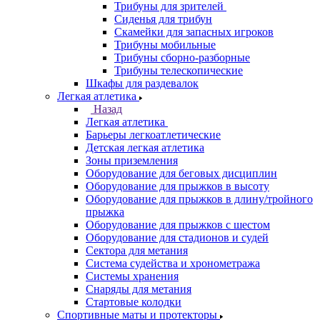
Трибуны для зрителей
Сиденья для трибун
Скамейки для запасных игроков
Трибуны мобильные
Трибуны сборно-разборные
Трибуны телескопические
Шкафы для раздевалок
Легкая атлетика
Назад
Легкая атлетика
Барьеры легкоатлетические
Детская легкая атлетика
Зоны приземления
Оборудование для беговых дисциплин
Оборудование для прыжков в высоту
Оборудование для прыжков в длину/тройного
прыжка
Оборудование для прыжков с шестом
Оборудование для стадионов и судей
Сектора для метания
Система судейства и хронометража
Системы хранения
Снаряды для метания
Стартовые колодки
Спортивные маты и протекторы