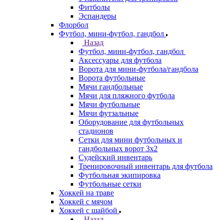
Фитболы
Эспандеры
Флорбол
Футбол, мини-футбол, гандбол
Назад
Футбол, мини-футбол, гандбол
Аксессуары для футбола
Ворота для мини-футбола/гандбола
Ворота футбольные
Мячи гандбольные
Мячи для пляжного футбола
Мячи футбольные
Мячи футзальные
Оборудование для футбольных
стадионов
Сетки для мини футбольных и
гандбольных ворот 3х2
Судейский инвентарь
Тренировочный инвентарь для футбола
Футбольная экипировка
Футбольные сетки
Хоккей на траве
Хоккей с мячом
Хоккей с шайбой
Назад