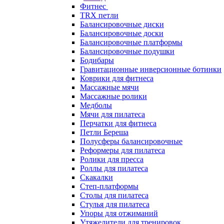
Фитнес
TRX петли
Балансировочные диски
Балансировочные доски
Балансировочные платформы
Балансировочные подушки
Бодибары
Гравитационные инверсионные ботинки
Коврики для фитнеса
Массажные мячи
Массажные ролики
Медболы
Мячи для пилатеса
Перчатки для фитнеса
Петли Береша
Полусферы балансировочные
Реформеры для пилатеса
Ролики для пресса
Роллы для пилатеса
Скакалки
Степ-платформы
Столы для пилатеса
Стулья для пилатеса
Упоры для отжиманий
Утяжелители для тренировок