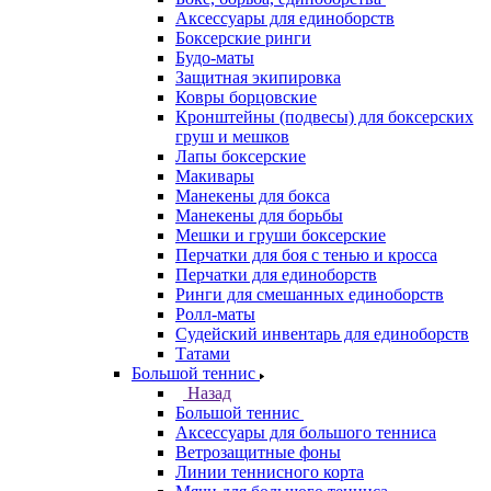
Аксессуары для единоборств
Боксерские ринги
Будо-маты
Защитная экипировка
Ковры борцовские
Кронштейны (подвесы) для боксерских
груш и мешков
Лапы боксерские
Макивары
Манекены для бокса
Манекены для борьбы
Мешки и груши боксерские
Перчатки для боя с тенью и кросса
Перчатки для единоборств
Ринги для смешанных единоборств
Ролл-маты
Судейский инвентарь для единоборств
Татами
Большой теннис
Назад
Большой теннис
Аксессуары для большого тенниса
Ветрозащитные фоны
Линии теннисного корта