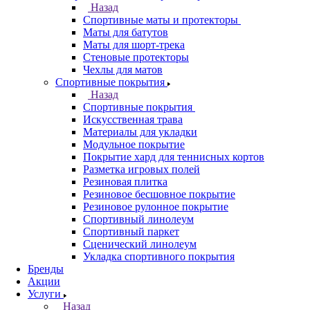
Назад
Спортивные маты и протекторы
Маты для батутов
Маты для шорт-трека
Стеновые протекторы
Чехлы для матов
Спортивные покрытия
Назад
Спортивные покрытия
Искусственная трава
Материалы для укладки
Модульное покрытие
Покрытие хард для теннисных кортов
Разметка игровых полей
Резиновая плитка
Резиновое бесшовное покрытие
Резиновое рулонное покрытие
Спортивный линолеум
Спортивный паркет
Сценический линолеум
Укладка спортивного покрытия
Бренды
Акции
Услуги
Назад