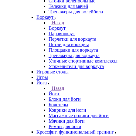
Стойки волейбольные
Тележки для мячей
Тренажеры для волейбола
Воркаут
Назад
Воркаут
Параворкаут
Перчатки для воркаута
Петли для воркаута
Площадки для воркаута
Тренажеры для воркаута
Уличные спортивные комплексы
Утяжелители для воркаута
Игровые столы
Игры
Йога
Назад
Йога
Блоки для йоги
Болстеры
Коврики для йоги
Массажные ролики для йоги
Мячики для йоги
Ремни для йоги
Кроссфит, функциональный тренинг