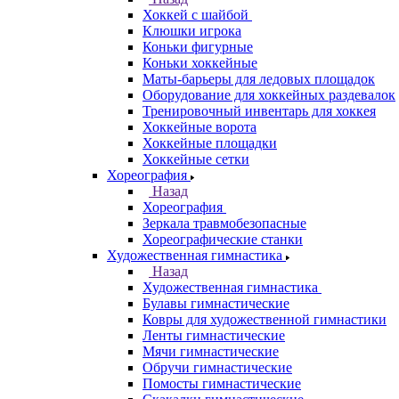
Хоккей с шайбой
Клюшки игрока
Коньки фигурные
Коньки хоккейные
Маты-барьеры для ледовых площадок
Оборудование для хоккейных раздевалок
Тренировочный инвентарь для хоккея
Хоккейные ворота
Хоккейные площадки
Хоккейные сетки
Хореография
Назад
Хореография
Зеркала травмобезопасные
Хореографические станки
Художественная гимнастика
Назад
Художественная гимнастика
Булавы гимнастические
Ковры для художественной гимнастики
Ленты гимнастические
Мячи гимнастические
Обручи гимнастические
Помосты гимнастические