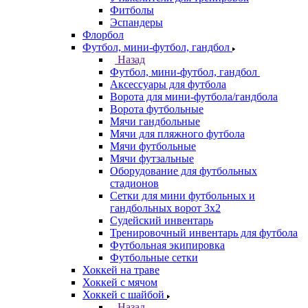
Фитболы
Эспандеры
Флорбол
Футбол, мини-футбол, гандбол
Назад
Футбол, мини-футбол, гандбол
Аксессуары для футбола
Ворота для мини-футбола/гандбола
Ворота футбольные
Мячи гандбольные
Мячи для пляжного футбола
Мячи футбольные
Мячи футзальные
Оборудование для футбольных
стадионов
Сетки для мини футбольных и
гандбольных ворот 3х2
Судейский инвентарь
Тренировочный инвентарь для футбола
Футбольная экипировка
Футбольные сетки
Хоккей на траве
Хоккей с мячом
Хоккей с шайбой
Назад