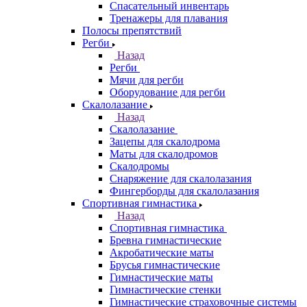
Спасательный инвентарь
Тренажеры для плавания
Полосы препятствий
Регби
Назад
Регби
Мячи для регби
Оборудование для регби
Скалолазание
Назад
Скалолазание
Зацепы для скалодрома
Маты для скалодромов
Скалодромы
Снаряжение для скалолазания
Фингерборды для скалолазания
Спортивная гимнастика
Назад
Спортивная гимнастика
Бревна гимнастические
Акробатические маты
Брусья гимнастические
Гимнастические маты
Гимнастические стенки
Гимнастические страховочные системы