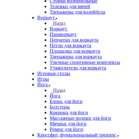
Стойки волейбольные
Тележки для мячей
Тренажеры для волейбола
Воркаут
Назад
Воркаут
Параворкаут
Перчатки для воркаута
Петли для воркаута
Площадки для воркаута
Тренажеры для воркаута
Уличные спортивные комплексы
Утяжелители для воркаута
Игровые столы
Игры
Йога
Назад
Йога
Блоки для йоги
Болстеры
Коврики для йоги
Массажные ролики для йоги
Мячики для йоги
Ремни для йоги
Кроссфит, функциональный тренинг