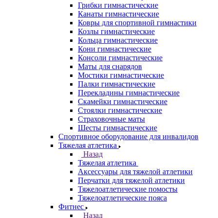
Грибки гимнастические
Канаты гимнастические
Ковры для спортивной гимнастики
Козлы гимнастические
Кольца гимнастические
Кони гимнастические
Консоли гимнастические
Маты для снарядов
Мостики гимнастические
Палки гимнастические
Перекладины гимнастические
Скамейки гимнастические
Стоялки гимнастические
Страховочные маты
Шесты гимнастические
Спортивное оборудование для инвалидов
Тяжелая атлетика
Назад
Тяжелая атлетика
Аксессуары для тяжелой атлетики
Перчатки для тяжелой атлетики
Тяжелоатлетические помосты
Тяжелоатлетические пояса
Фитнес
Назад