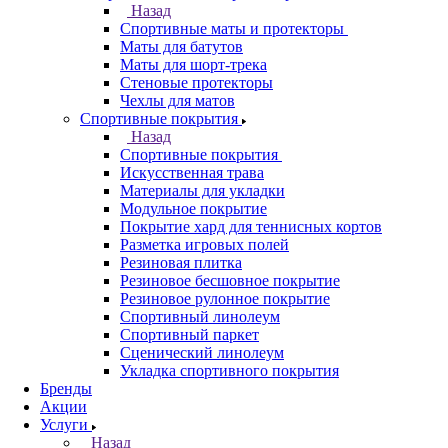
Назад
Спортивные маты и протекторы
Маты для батутов
Маты для шорт-трека
Стеновые протекторы
Чехлы для матов
Спортивные покрытия
Назад
Спортивные покрытия
Искусственная трава
Материалы для укладки
Модульное покрытие
Покрытие хард для теннисных кортов
Разметка игровых полей
Резиновая плитка
Резиновое бесшовное покрытие
Резиновое рулонное покрытие
Спортивный линолеум
Спортивный паркет
Сценический линолеум
Укладка спортивного покрытия
Бренды
Акции
Услуги
Назад