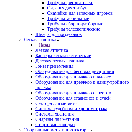
Трибуны для зрителей
Сиденья для трибун
Скамейки для запасных игроков
Трибуны мобильные
Трибуны сборно-разборные
Трибуны телескопические
Шкафы для раздевалок
Легкая атлетика
Назад
Легкая атлетика
Барьеры легкоатлетические
Детская легкая атлетика
Зоны приземления
Оборудование для беговых дисциплин
Оборудование для прыжков в высоту
Оборудование для прыжков в длину/тройного
прыжка
Оборудование для прыжков с шестом
Оборудование для стадионов и судей
Сектора для метания
Система судейства и хронометража
Системы хранения
Снаряды для метания
Стартовые колодки
Спортивные маты и протекторы