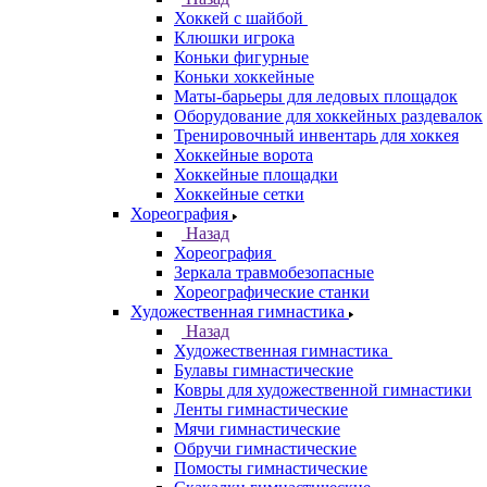
Хоккей с шайбой
Клюшки игрока
Коньки фигурные
Коньки хоккейные
Маты-барьеры для ледовых площадок
Оборудование для хоккейных раздевалок
Тренировочный инвентарь для хоккея
Хоккейные ворота
Хоккейные площадки
Хоккейные сетки
Хореография
Назад
Хореография
Зеркала травмобезопасные
Хореографические станки
Художественная гимнастика
Назад
Художественная гимнастика
Булавы гимнастические
Ковры для художественной гимнастики
Ленты гимнастические
Мячи гимнастические
Обручи гимнастические
Помосты гимнастические