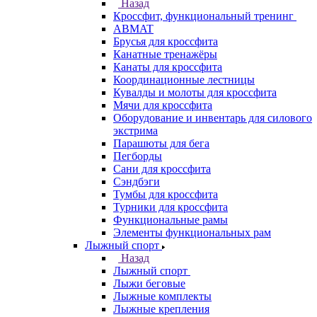
Назад
Кроссфит, функциональный тренинг
ABMAT
Брусья для кроссфита
Канатные тренажёры
Канаты для кроссфита
Координационные лестницы
Кувалды и молоты для кроссфита
Мячи для кроссфита
Оборудование и инвентарь для силового
экстрима
Парашюты для бега
Пегборды
Сани для кроссфита
Сэндбэги
Тумбы для кроссфита
Турники для кроссфита
Функциональные рамы
Элементы функциональных рам
Лыжный спорт
Назад
Лыжный спорт
Лыжи беговые
Лыжные комплекты
Лыжные крепления