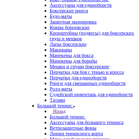
Аксессуары для единоборств
Боксерские ринги
Будо-маты
Защитная экипировка
Ковры борцовские
Кронштейны (подвесы) для боксерских
груш и мешков
Лапы боксерские
Макивары
Манекены для бокса
Манекены для борьбы
Мешки и груши боксерские
Перчатки для боя с тенью и кросса
Перчатки для единоборств
Ринги для смешанных единоборств
Ролл-маты
Судейский инвентарь для единоборств
Татами
Большой теннис
Назад
Большой теннис
Аксессуары для большого тенниса
Ветрозащитные фоны
Линии теннисного корта