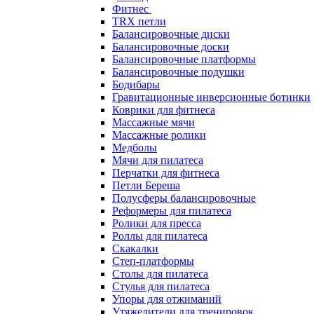
Фитнес
TRX петли
Балансировочные диски
Балансировочные доски
Балансировочные платформы
Балансировочные подушки
Бодибары
Гравитационные инверсионные ботинки
Коврики для фитнеса
Массажные мячи
Массажные ролики
Медболы
Мячи для пилатеса
Перчатки для фитнеса
Петли Береша
Полусферы балансировочные
Реформеры для пилатеса
Ролики для пресса
Роллы для пилатеса
Скакалки
Степ-платформы
Столы для пилатеса
Стулья для пилатеса
Упоры для отжиманий
Утяжелители для тренировок