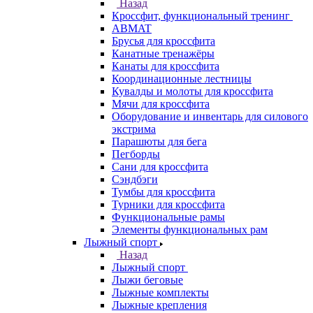
Назад
Кроссфит, функциональный тренинг
ABMAT
Брусья для кроссфита
Канатные тренажёры
Канаты для кроссфита
Координационные лестницы
Кувалды и молоты для кроссфита
Мячи для кроссфита
Оборудование и инвентарь для силового
экстрима
Парашюты для бега
Пегборды
Сани для кроссфита
Сэндбэги
Тумбы для кроссфита
Турники для кроссфита
Функциональные рамы
Элементы функциональных рам
Лыжный спорт
Назад
Лыжный спорт
Лыжи беговые
Лыжные комплекты
Лыжные крепления