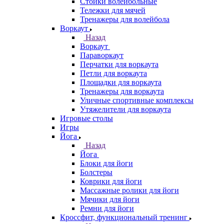
Стойки волейбольные
Тележки для мячей
Тренажеры для волейбола
Воркаут
Назад
Воркаут
Параворкаут
Перчатки для воркаута
Петли для воркаута
Площадки для воркаута
Тренажеры для воркаута
Уличные спортивные комплексы
Утяжелители для воркаута
Игровые столы
Игры
Йога
Назад
Йога
Блоки для йоги
Болстеры
Коврики для йоги
Массажные ролики для йоги
Мячики для йоги
Ремни для йоги
Кроссфит, функциональный тренинг