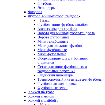
Фитболы
Эспандеры
Флорбол
Футбол, мини-футбол, гандбол
Назад
Футбол, мини-футбол, гандбол
Аксессуары для футбола
Ворота для мини-футбола/гандбола
Ворота футбольные
Мячи гандбольные
Мячи для пляжного футбола
Мячи футбольные
Мячи футзальные
Оборудование для футбольных
стадионов
Сетки для мини футбольных и
гандбольных ворот 3х2
Судейский инвентарь
Тренировочный инвентарь для футбола
Футбольная экипировка
Футбольные сетки
Хоккей на траве
Хоккей с мячом
Хоккей с шайбой
Назад