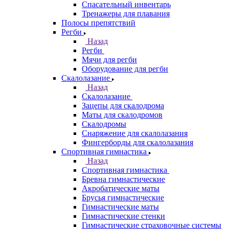
Спасательный инвентарь
Тренажеры для плавания
Полосы препятствий
Регби
Назад
Регби
Мячи для регби
Оборудование для регби
Скалолазание
Назад
Скалолазание
Зацепы для скалодрома
Маты для скалодромов
Скалодромы
Снаряжение для скалолазания
Фингерборды для скалолазания
Спортивная гимнастика
Назад
Спортивная гимнастика
Бревна гимнастические
Акробатические маты
Брусья гимнастические
Гимнастические маты
Гимнастические стенки
Гимнастические страховочные системы