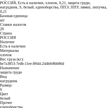
РОССИЯ, Есть в наличии, хлопок, 0,21, защита груди,
нагрудник, S, белый, единоборства, ППЭ, ППУ, лямки, липучка,
0,21
Базовая единица
шт
Ставки налогов
20
Страна
РОССИЯ
Наличие
Есть в наличии
Материалы
хлопок
Вес груза (кг):
be7a3853-7edb-11ee-8944-244bfe8bb86d
Назначение
защита груди
Вид
нагрудник
Размер:
S
Цвет
белый
Прочее
единоборства