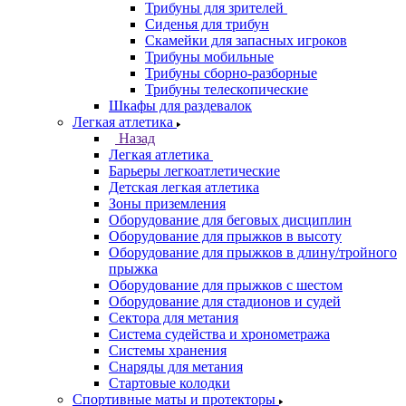
Трибуны для зрителей
Сиденья для трибун
Скамейки для запасных игроков
Трибуны мобильные
Трибуны сборно-разборные
Трибуны телескопические
Шкафы для раздевалок
Легкая атлетика
Назад
Легкая атлетика
Барьеры легкоатлетические
Детская легкая атлетика
Зоны приземления
Оборудование для беговых дисциплин
Оборудование для прыжков в высоту
Оборудование для прыжков в длину/тройного
прыжка
Оборудование для прыжков с шестом
Оборудование для стадионов и судей
Сектора для метания
Система судейства и хронометража
Системы хранения
Снаряды для метания
Стартовые колодки
Спортивные маты и протекторы