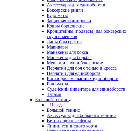
Аксессуары для единоборств
Боксерские ринги
Будо-маты
Защитная экипировка
Ковры борцовские
Кронштейны (подвесы) для боксерских
груш и мешков
Лапы боксерские
Макивары
Манекены для бокса
Манекены для борьбы
Мешки и груши боксерские
Перчатки для боя с тенью и кросса
Перчатки для единоборств
Ринги для смешанных единоборств
Ролл-маты
Судейский инвентарь для единоборств
Татами
Большой теннис
Назад
Большой теннис
Аксессуары для большого тенниса
Ветрозащитные фоны
Линии теннисного корта