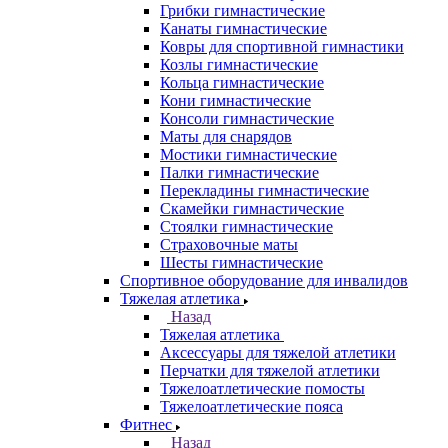
Грибки гимнастические
Канаты гимнастические
Ковры для спортивной гимнастики
Козлы гимнастические
Кольца гимнастические
Кони гимнастические
Консоли гимнастические
Маты для снарядов
Мостики гимнастические
Палки гимнастические
Перекладины гимнастические
Скамейки гимнастические
Стоялки гимнастические
Страховочные маты
Шесты гимнастические
Спортивное оборудование для инвалидов
Тяжелая атлетика
Назад
Тяжелая атлетика
Аксессуары для тяжелой атлетики
Перчатки для тяжелой атлетики
Тяжелоатлетические помосты
Тяжелоатлетические пояса
Фитнес
Назад