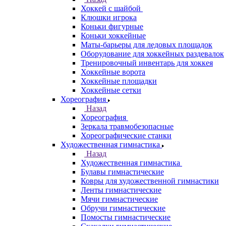
Хоккей с шайбой
Клюшки игрока
Коньки фигурные
Коньки хоккейные
Маты-барьеры для ледовых площадок
Оборудование для хоккейных раздевалок
Тренировочный инвентарь для хоккея
Хоккейные ворота
Хоккейные площадки
Хоккейные сетки
Хореография
Назад
Хореография
Зеркала травмобезопасные
Хореографические станки
Художественная гимнастика
Назад
Художественная гимнастика
Булавы гимнастические
Ковры для художественной гимнастики
Ленты гимнастические
Мячи гимнастические
Обручи гимнастические
Помосты гимнастические