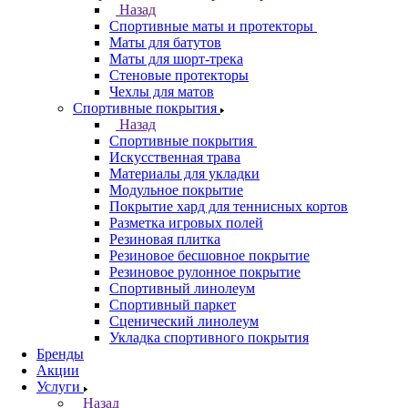
Назад
Спортивные маты и протекторы
Маты для батутов
Маты для шорт-трека
Стеновые протекторы
Чехлы для матов
Спортивные покрытия
Назад
Спортивные покрытия
Искусственная трава
Материалы для укладки
Модульное покрытие
Покрытие хард для теннисных кортов
Разметка игровых полей
Резиновая плитка
Резиновое бесшовное покрытие
Резиновое рулонное покрытие
Спортивный линолеум
Спортивный паркет
Сценический линолеум
Укладка спортивного покрытия
Бренды
Акции
Услуги
Назад