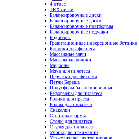
Фитнес
TRX петли
Балансировочные диски
Балансировочные доски
Балансировочные платформы
Балансировочные подушки
Бодибары
Гравитационные инверсионные ботинки
Коврики для фитнеса
Массажные мячи
Массажные ролики
Медболы
Мячи для пилатеса
Перчатки для фитнеса
Петли Береша
Полусферы балансировочные
Реформеры для пилатеса
Ролики для пресса
Роллы для пилатеса
Скакалки
Степ-платформы
Столы для пилатеса
Стулья для пилатеса
Упоры для отжиманий
Утяжелители для тренировок