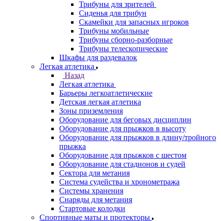
Трибуны для зрителей
Сиденья для трибун
Скамейки для запасных игроков
Трибуны мобильные
Трибуны сборно-разборные
Трибуны телескопические
Шкафы для раздевалок
Легкая атлетика
Назад
Легкая атлетика
Барьеры легкоатлетические
Детская легкая атлетика
Зоны приземления
Оборудование для беговых дисциплин
Оборудование для прыжков в высоту
Оборудование для прыжков в длину/тройного
прыжка
Оборудование для прыжков с шестом
Оборудование для стадионов и судей
Сектора для метания
Система судейства и хронометража
Системы хранения
Снаряды для метания
Стартовые колодки
Спортивные маты и протекторы