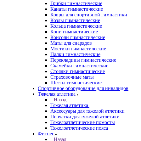
Грибки гимнастические
Канаты гимнастические
Ковры для спортивной гимнастики
Козлы гимнастические
Кольца гимнастические
Кони гимнастические
Консоли гимнастические
Маты для снарядов
Мостики гимнастические
Палки гимнастические
Перекладины гимнастические
Скамейки гимнастические
Стоялки гимнастические
Страховочные маты
Шесты гимнастические
Спортивное оборудование для инвалидов
Тяжелая атлетика
Назад
Тяжелая атлетика
Аксессуары для тяжелой атлетики
Перчатки для тяжелой атлетики
Тяжелоатлетические помосты
Тяжелоатлетические пояса
Фитнес
Назад