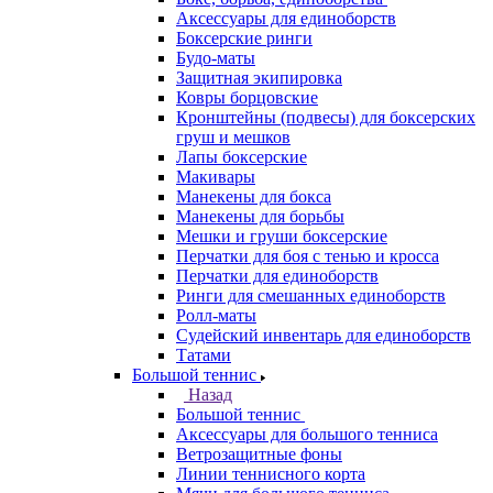
Аксессуары для единоборств
Боксерские ринги
Будо-маты
Защитная экипировка
Ковры борцовские
Кронштейны (подвесы) для боксерских
груш и мешков
Лапы боксерские
Макивары
Манекены для бокса
Манекены для борьбы
Мешки и груши боксерские
Перчатки для боя с тенью и кросса
Перчатки для единоборств
Ринги для смешанных единоборств
Ролл-маты
Судейский инвентарь для единоборств
Татами
Большой теннис
Назад
Большой теннис
Аксессуары для большого тенниса
Ветрозащитные фоны
Линии теннисного корта