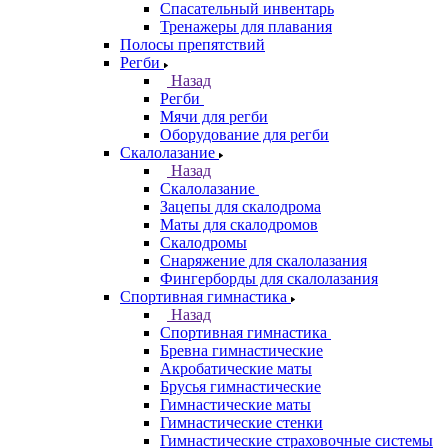
Спасательный инвентарь
Тренажеры для плавания
Полосы препятствий
Регби
Назад
Регби
Мячи для регби
Оборудование для регби
Скалолазание
Назад
Скалолазание
Зацепы для скалодрома
Маты для скалодромов
Скалодромы
Снаряжение для скалолазания
Фингерборды для скалолазания
Спортивная гимнастика
Назад
Спортивная гимнастика
Бревна гимнастические
Акробатические маты
Брусья гимнастические
Гимнастические маты
Гимнастические стенки
Гимнастические страховочные системы