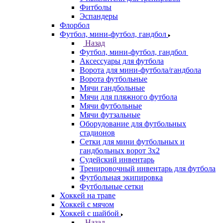
Фитболы
Эспандеры
Флорбол
Футбол, мини-футбол, гандбол
Назад
Футбол, мини-футбол, гандбол
Аксессуары для футбола
Ворота для мини-футбола/гандбола
Ворота футбольные
Мячи гандбольные
Мячи для пляжного футбола
Мячи футбольные
Мячи футзальные
Оборудование для футбольных
стадионов
Сетки для мини футбольных и
гандбольных ворот 3х2
Судейский инвентарь
Тренировочный инвентарь для футбола
Футбольная экипировка
Футбольные сетки
Хоккей на траве
Хоккей с мячом
Хоккей с шайбой
Назад