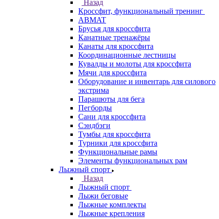
Назад
Кроссфит, функциональный тренинг
ABMAT
Брусья для кроссфита
Канатные тренажёры
Канаты для кроссфита
Координационные лестницы
Кувалды и молоты для кроссфита
Мячи для кроссфита
Оборудование и инвентарь для силового
экстрима
Парашюты для бега
Пегборды
Сани для кроссфита
Сэндбэги
Тумбы для кроссфита
Турники для кроссфита
Функциональные рамы
Элементы функциональных рам
Лыжный спорт
Назад
Лыжный спорт
Лыжи беговые
Лыжные комплекты
Лыжные крепления