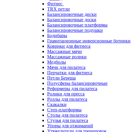
Фитнес
TRX петли
Балансировочные диски
Балансировочные доски
Балансировочные платформы
Балансировочные подушки
Бодибары
Гравитационные инверсионные ботинки
Коврики для фитнеса
Массажные мячи
Массажные ролики
Медболы
Мячи для пилатеса
Перчатки для фитнеса
Петли Береша
Полусферы балансировочные
Реформеры для пилатеса
Ролики для пресса
Роллы для пилатеса
Скакалки
Степ-платформы
Столы для пилатеса
Стулья для пилатеса
Упоры для отжиманий
Утяжелители для тренировок