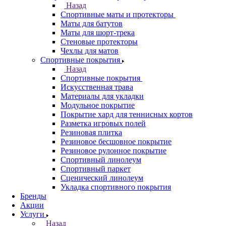
Назад
Спортивные маты и протекторы
Маты для батутов
Маты для шорт-трека
Стеновые протекторы
Чехлы для матов
Спортивные покрытия
Назад
Спортивные покрытия
Искусственная трава
Материалы для укладки
Модульное покрытие
Покрытие хард для теннисных кортов
Разметка игровых полей
Резиновая плитка
Резиновое бесшовное покрытие
Резиновое рулонное покрытие
Спортивный линолеум
Спортивный паркет
Сценический линолеум
Укладка спортивного покрытия
Бренды
Акции
Услуги
Назад