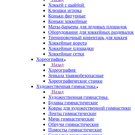
Хоккей с шайбой
Клюшки игрока
Коньки фигурные
Коньки хоккейные
Маты-барьеры для ледовых площадок
Оборудование для хоккейных раздевалок
Тренировочный инвентарь для хоккея
Хоккейные ворота
Хоккейные площадки
Хоккейные сетки
Хореография
Назад
Хореография
Зеркала травмобезопасные
Хореографические станки
Художественная гимнастика
Назад
Художественная гимнастика
Булавы гимнастические
Ковры для художественной гимнастики
Ленты гимнастические
Мячи гимнастические
Обручи гимнастические
Помосты гимнастические