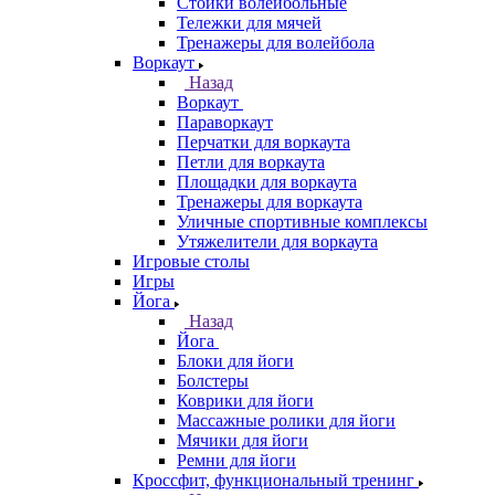
Стойки волейбольные
Тележки для мячей
Тренажеры для волейбола
Воркаут
Назад
Воркаут
Параворкаут
Перчатки для воркаута
Петли для воркаута
Площадки для воркаута
Тренажеры для воркаута
Уличные спортивные комплексы
Утяжелители для воркаута
Игровые столы
Игры
Йога
Назад
Йога
Блоки для йоги
Болстеры
Коврики для йоги
Массажные ролики для йоги
Мячики для йоги
Ремни для йоги
Кроссфит, функциональный тренинг