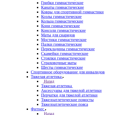
Грибки гимнастические
Канаты гимнастические
Ковры для спортивной гимнастики
Козлы гимнастические
Кольца гимнастические
Кони гимнастические
Консоли гимнастические
Маты для снарядов
Мостики гимнастические
Палки гимнастические
Перекладины гимнастические
Скамейки гимнастические
Стоялки гимнастические
Страховочные маты
Шесты гимнастические
Спортивное оборудование для инвалидов
Тяжелая атлетика
Назад
Тяжелая атлетика
Аксессуары для тяжелой атлетики
Перчатки для тяжелой атлетики
Тяжелоатлетические помосты
Тяжелоатлетические пояса
Фитнес
Назад