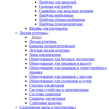
Трибуны для зрителей
Сиденья для трибун
Скамейки для запасных игроков
Трибуны мобильные
Трибуны сборно-разборные
Трибуны телескопические
Шкафы для раздевалок
Легкая атлетика
Назад
Легкая атлетика
Барьеры легкоатлетические
Детская легкая атлетика
Зоны приземления
Оборудование для беговых дисциплин
Оборудование для прыжков в высоту
Оборудование для прыжков в длину/тройного
прыжка
Оборудование для прыжков с шестом
Оборудование для стадионов и судей
Сектора для метания
Система судейства и хронометража
Системы хранения
Снаряды для метания
Стартовые колодки
Спортивные маты и протекторы