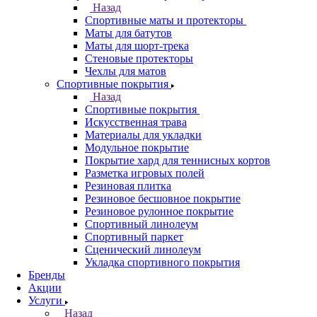
Назад
Спортивные маты и протекторы
Маты для батутов
Маты для шорт-трека
Стеновые протекторы
Чехлы для матов
Спортивные покрытия
Назад
Спортивные покрытия
Искусственная трава
Материалы для укладки
Модульное покрытие
Покрытие хард для теннисных кортов
Разметка игровых полей
Резиновая плитка
Резиновое бесшовное покрытие
Резиновое рулонное покрытие
Спортивный линолеум
Спортивный паркет
Сценический линолеум
Укладка спортивного покрытия
Бренды
Акции
Услуги
Назад