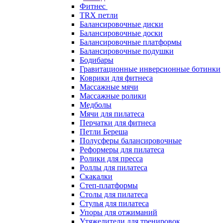
Фитнес
TRX петли
Балансировочные диски
Балансировочные доски
Балансировочные платформы
Балансировочные подушки
Бодибары
Гравитационные инверсионные ботинки
Коврики для фитнеса
Массажные мячи
Массажные ролики
Медболы
Мячи для пилатеса
Перчатки для фитнеса
Петли Береша
Полусферы балансировочные
Реформеры для пилатеса
Ролики для пресса
Роллы для пилатеса
Скакалки
Степ-платформы
Столы для пилатеса
Стулья для пилатеса
Упоры для отжиманий
Утяжелители для тренировок