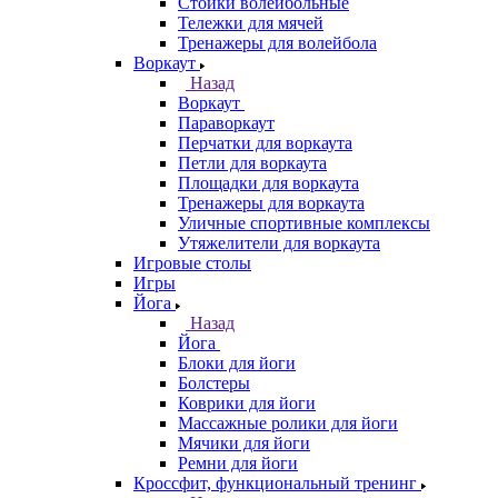
Стойки волейбольные
Тележки для мячей
Тренажеры для волейбола
Воркаут
Назад
Воркаут
Параворкаут
Перчатки для воркаута
Петли для воркаута
Площадки для воркаута
Тренажеры для воркаута
Уличные спортивные комплексы
Утяжелители для воркаута
Игровые столы
Игры
Йога
Назад
Йога
Блоки для йоги
Болстеры
Коврики для йоги
Массажные ролики для йоги
Мячики для йоги
Ремни для йоги
Кроссфит, функциональный тренинг