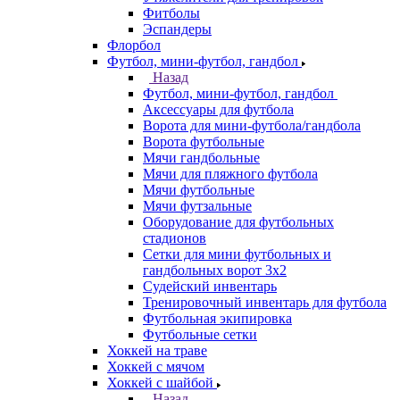
Фитболы
Эспандеры
Флорбол
Футбол, мини-футбол, гандбол
Назад
Футбол, мини-футбол, гандбол
Аксессуары для футбола
Ворота для мини-футбола/гандбола
Ворота футбольные
Мячи гандбольные
Мячи для пляжного футбола
Мячи футбольные
Мячи футзальные
Оборудование для футбольных
стадионов
Сетки для мини футбольных и
гандбольных ворот 3х2
Судейский инвентарь
Тренировочный инвентарь для футбола
Футбольная экипировка
Футбольные сетки
Хоккей на траве
Хоккей с мячом
Хоккей с шайбой
Назад