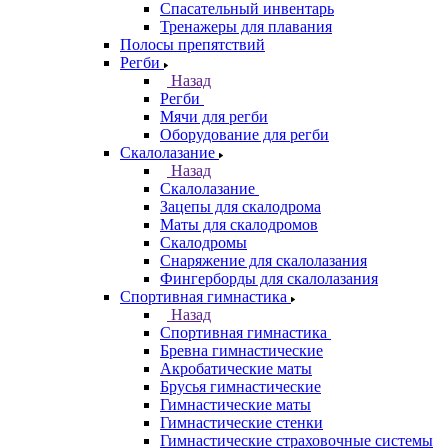
Спасательный инвентарь
Тренажеры для плавания
Полосы препятствий
Регби
Назад
Регби
Мячи для регби
Оборудование для регби
Скалолазание
Назад
Скалолазание
Зацепы для скалодрома
Маты для скалодромов
Скалодромы
Снаряжение для скалолазания
Фингерборды для скалолазания
Спортивная гимнастика
Назад
Спортивная гимнастика
Бревна гимнастические
Акробатические маты
Брусья гимнастические
Гимнастические маты
Гимнастические стенки
Гимнастические страховочные системы