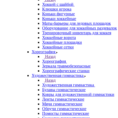
Хоккей с шайбой
Клюшки игрока
Коньки фигурные
Коньки хоккейные
Маты-барьеры для ледовых площадок
Оборудование для хоккейных раздевалок
Тренировочный инвентарь для хоккея
Хоккейные ворота
Хоккейные площадки
Хоккейные сетки
Хореография
Назад
Хореография
Зеркала травмобезопасные
Хореографические станки
Художественная гимнастика
Назад
Художественная гимнастика
Булавы гимнастические
Ковры для художественной гимнастики
Ленты гимнастические
Мячи гимнастические
Обручи гимнастические
Помосты гимнастические