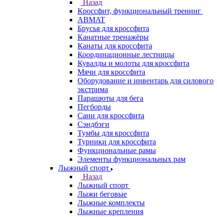
Назад
Кроссфит, функциональный тренинг
ABMAT
Брусья для кроссфита
Канатные тренажёры
Канаты для кроссфита
Координационные лестницы
Кувалды и молоты для кроссфита
Мячи для кроссфита
Оборудование и инвентарь для силового
экстрима
Парашюты для бега
Пегборды
Сани для кроссфита
Сэндбэги
Тумбы для кроссфита
Турники для кроссфита
Функциональные рамы
Элементы функциональных рам
Лыжный спорт
Назад
Лыжный спорт
Лыжи беговые
Лыжные комплекты
Лыжные крепления