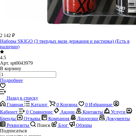
2 142 ₽
Наборы SKIGO (3 твердых мази держания и растирка) (Есть в
наличии)
4.5
Арт.
spt0043979
В корзину
Подробнее
Назад к списку
Главная
Каталог
0
Корзина
0
Избранные
Кабинет
0
Сравнение
Акции
Контакты
Услуги
Бренды
Отзывы
Компания
Лицензии
Документы
Реквизиты
Поиск
Блог
Обзоры
Подписаться