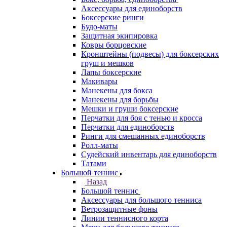
Аксессуары для единоборств
Боксерские ринги
Будо-маты
Защитная экипировка
Ковры борцовские
Кронштейны (подвесы) для боксерских
груш и мешков
Лапы боксерские
Макивары
Манекены для бокса
Манекены для борьбы
Мешки и груши боксерские
Перчатки для боя с тенью и кросса
Перчатки для единоборств
Ринги для смешанных единоборств
Ролл-маты
Судейский инвентарь для единоборств
Татами
Большой теннис
Назад
Большой теннис
Аксессуары для большого тенниса
Ветрозащитные фоны
Линии теннисного корта