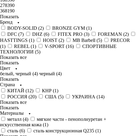
278390
368190
Показать
Бренд
BODY-SOLID (
2
)
BRONZE GYM (
1
)
DFC (
7
)
DHZ (
6
)
FITEX PRO (
3
)
FOREMAN (
2
)
HASTTINGS (
1
)
HOIST (
2
)
MB Barbell (
5
)
PRECOR
(
1
)
REBEL (
1
)
V-SPORT (
16
)
СПОРТИВНЫЕ
ТЕХНОЛОГИИ (
5
)
Показать все
Показать
Цвет
белый, черный (
4
)
черный (
4
)
Показать
Страна
КИТАЙ (
12
)
КНР (
1
)
РОССИЯ (
20
)
США (
5
)
УКРАИНА (
14
)
Показать все
Показать
Материалы
металл (
4
)
мягкие части - пенополиуретан +
искусственная кожа (
1
)
сталь (
6
)
сталь конструкционная Q235 (
1
)