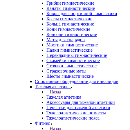
Грибки гимнастические
Канаты гимнастические
Ковры для спортивной гимнастики
Козлы гимнастические
Кольца гимнастические
Кони гимнастические
Консоли гимнастические
Маты для снарядов
Мостики гимнастические
Палки гимнастические
Перекладины гимнастические
Скамейки гимнастические
Стоялки гимнастические
Страховочные маты
Шесты гимнастические
Спортивное оборудование для инвалидов
Тяжелая атлетика
Назад
Тяжелая атлетика
Аксессуары для тяжелой атлетики
Перчатки для тяжелой атлетики
Тяжелоатлетические помосты
Тяжелоатлетические пояса
Фитнес
Назад