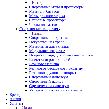
Назад
Спортивные маты и протекторы
Маты для батутов
Маты для шорт-трека
Стеновые протекторы
Чехлы для матов
Спортивные покрытия
Назад
Спортивные покрытия
Искусственная трава
Материалы для укладки
Модульное покрытие
Покрытие хард для теннисных кортов
Разметка игровых полей
Резиновая плитка
Резиновое бесшовное покрытие
Резиновое рулонное покрытие
Спортивный линолеум
Спортивный паркет
Сценический линолеум
Укладка спортивного покрытия
Бренды
Акции
Услуги
Назад