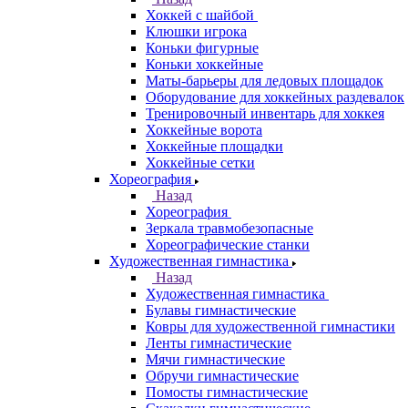
Хоккей с шайбой
Клюшки игрока
Коньки фигурные
Коньки хоккейные
Маты-барьеры для ледовых площадок
Оборудование для хоккейных раздевалок
Тренировочный инвентарь для хоккея
Хоккейные ворота
Хоккейные площадки
Хоккейные сетки
Хореография
Назад
Хореография
Зеркала травмобезопасные
Хореографические станки
Художественная гимнастика
Назад
Художественная гимнастика
Булавы гимнастические
Ковры для художественной гимнастики
Ленты гимнастические
Мячи гимнастические
Обручи гимнастические
Помосты гимнастические