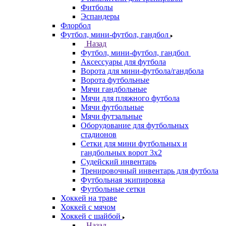
Фитболы
Эспандеры
Флорбол
Футбол, мини-футбол, гандбол
Назад
Футбол, мини-футбол, гандбол
Аксессуары для футбола
Ворота для мини-футбола/гандбола
Ворота футбольные
Мячи гандбольные
Мячи для пляжного футбола
Мячи футбольные
Мячи футзальные
Оборудование для футбольных
стадионов
Сетки для мини футбольных и
гандбольных ворот 3х2
Судейский инвентарь
Тренировочный инвентарь для футбола
Футбольная экипировка
Футбольные сетки
Хоккей на траве
Хоккей с мячом
Хоккей с шайбой
Назад