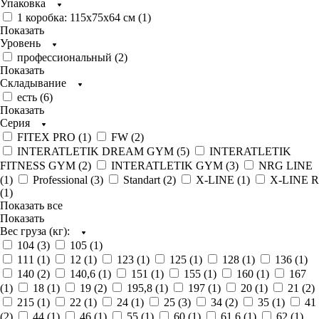
Упаковка
1 коробка: 115х75х64 см (
1
)
Показать
Уровень
профессиональный (
2
)
Показать
Складывание
есть (
6
)
Показать
Серия
FITEX PRO (
1
)
FW (
2
)
INTERATLETIK DREAM GYM (
5
)
INTERATLETIK
FITNESS GYM (
2
)
INTERATLETIK GYM (
3
)
NRG LINE
(
1
)
Professional (
3
)
Standart (
2
)
X-LINE (
1
)
X-LINE R
(
1
)
Показать все
Показать
Вес груза (кг):
104 (
3
)
105 (
1
)
111 (
1
)
12 (
1
)
123 (
1
)
125 (
1
)
128 (
1
)
136 (
1
)
140 (
2
)
140,6 (
1
)
151 (
1
)
155 (
1
)
160 (
1
)
167
(
1
)
18 (
1
)
19 (
2
)
195,8 (
1
)
197 (
1
)
20 (
1
)
21 (
2
)
215 (
1
)
22 (
1
)
24 (
1
)
25 (
3
)
34 (
2
)
35 (
1
)
41
(
2
)
44 (
1
)
46 (
1
)
55 (
1
)
60 (
1
)
61,6 (
1
)
62 (
1
)