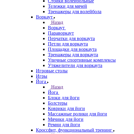
Стойки волейбольные
Тележки для мячей
Тренажеры для волейбола
Воркаут
Назад
Воркаут
Параворкаут
Перчатки для воркаута
Петли для воркаута
Площадки для воркаута
Тренажеры для воркаута
Уличные спортивные комплексы
Утяжелители для воркаута
Игровые столы
Игры
Йога
Назад
Йога
Блоки для йоги
Болстеры
Коврики для йоги
Массажные ролики для йоги
Мячики для йоги
Ремни для йоги
Кроссфит, функциональный тренинг