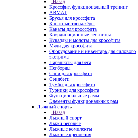
Назад
Кроссфит, функциональный тренинг
ABMAT
Брусья для кроссфита
Канатные тренажёры
Канаты для кроссфита
Координационные лестницы
Кувалды и молоты для кроссфита
Мячи для кроссфита
Оборудование и инвентарь для силового
экстрима
Парашюты для бега
Пегборды
Сани для кроссфита
Сэндбэги
Тумбы для кроссфита
Турники для кроссфита
Функциональные рамы
Элементы функциональных рам
Лыжный спорт
Назад
Лыжный спорт
Лыжи беговые
Лыжные комплекты
Лыжные крепления