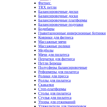
Фитнес
TRX петли
Балансировочные диски
Балансировочные доски
Балансировочные платформы
Балансировочные подушки
Бодибары
Гравитационные инверсионные ботинки
Коврики для фитнеса
Массажные мячи
Массажные ролики
Медболы
Мячи для пилатеса
Перчатки для фитнеса
Петли Береша
Полусферы балансировочные
Реформеры для пилатеса
Ролики для пресса
Роллы для пилатеса
Скакалки
Степ-платформы
Столы для пилатеса
Стулья для пилатеса
Упоры для отжиманий
Утяжелители для тренировок