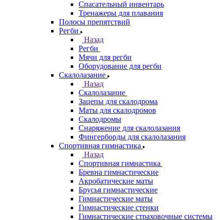
Спасательный инвентарь
Тренажеры для плавания
Полосы препятствий
Регби
Назад
Регби
Мячи для регби
Оборудование для регби
Скалолазание
Назад
Скалолазание
Зацепы для скалодрома
Маты для скалодромов
Скалодромы
Снаряжение для скалолазания
Фингерборды для скалолазания
Спортивная гимнастика
Назад
Спортивная гимнастика
Бревна гимнастические
Акробатические маты
Брусья гимнастические
Гимнастические маты
Гимнастические стенки
Гимнастические страховочные системы