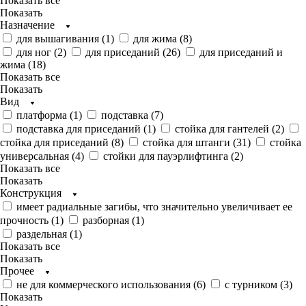
Показать все
Показать
Назначение
для вышагивания (
1
)
для жима (
8
)
для ног (
2
)
для приседаний (
26
)
для приседаний и
жима (
18
)
Показать все
Показать
Вид
платформа (
1
)
подставка (
7
)
подставка для приседаний (
1
)
стойка для гантелей (
2
)
стойка для приседаний (
8
)
стойка для штанги (
31
)
стойка
универсальная (
4
)
стойки для пауэрлифтинга (
2
)
Показать все
Показать
Конструкция
имеет радиальные загибы, что значительно увеличивает ее
прочность (
1
)
разборная (
1
)
раздельная (
1
)
Показать все
Показать
Прочее
не для коммерческого использования (
6
)
с турником (
3
)
Показать