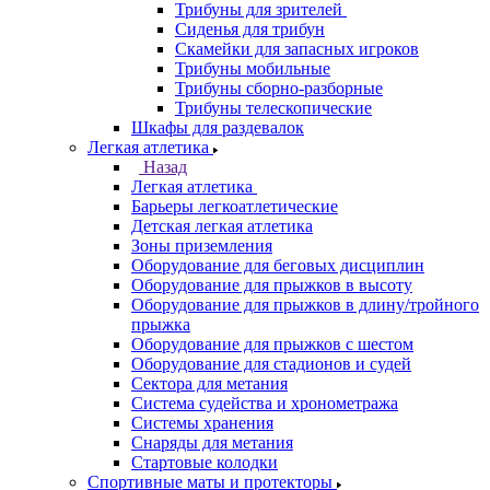
Трибуны для зрителей
Сиденья для трибун
Скамейки для запасных игроков
Трибуны мобильные
Трибуны сборно-разборные
Трибуны телескопические
Шкафы для раздевалок
Легкая атлетика
Назад
Легкая атлетика
Барьеры легкоатлетические
Детская легкая атлетика
Зоны приземления
Оборудование для беговых дисциплин
Оборудование для прыжков в высоту
Оборудование для прыжков в длину/тройного
прыжка
Оборудование для прыжков с шестом
Оборудование для стадионов и судей
Сектора для метания
Система судейства и хронометража
Системы хранения
Снаряды для метания
Стартовые колодки
Спортивные маты и протекторы