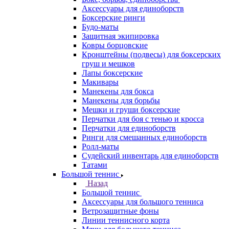
Аксессуары для единоборств
Боксерские ринги
Будо-маты
Защитная экипировка
Ковры борцовские
Кронштейны (подвесы) для боксерских
груш и мешков
Лапы боксерские
Макивары
Манекены для бокса
Манекены для борьбы
Мешки и груши боксерские
Перчатки для боя с тенью и кросса
Перчатки для единоборств
Ринги для смешанных единоборств
Ролл-маты
Судейский инвентарь для единоборств
Татами
Большой теннис
Назад
Большой теннис
Аксессуары для большого тенниса
Ветрозащитные фоны
Линии теннисного корта