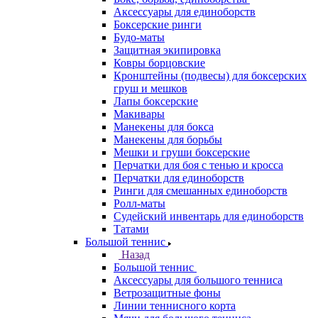
Аксессуары для единоборств
Боксерские ринги
Будо-маты
Защитная экипировка
Ковры борцовские
Кронштейны (подвесы) для боксерских
груш и мешков
Лапы боксерские
Макивары
Манекены для бокса
Манекены для борьбы
Мешки и груши боксерские
Перчатки для боя с тенью и кросса
Перчатки для единоборств
Ринги для смешанных единоборств
Ролл-маты
Судейский инвентарь для единоборств
Татами
Большой теннис
Назад
Большой теннис
Аксессуары для большого тенниса
Ветрозащитные фоны
Линии теннисного корта