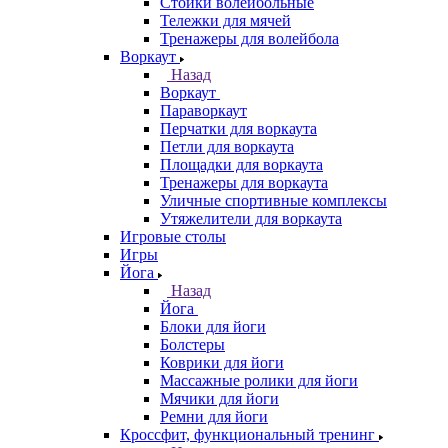
Стойки волейбольные
Тележки для мячей
Тренажеры для волейбола
Воркаут
Назад
Воркаут
Параворкаут
Перчатки для воркаута
Петли для воркаута
Площадки для воркаута
Тренажеры для воркаута
Уличные спортивные комплексы
Утяжелители для воркаута
Игровые столы
Игры
Йога
Назад
Йога
Блоки для йоги
Болстеры
Коврики для йоги
Массажные ролики для йоги
Мячики для йоги
Ремни для йоги
Кроссфит, функциональный тренинг