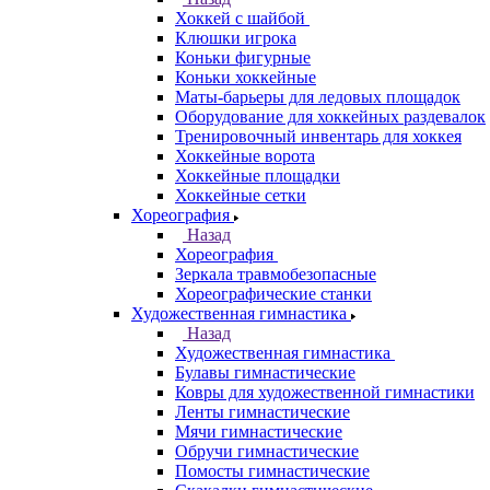
Хоккей с шайбой
Клюшки игрока
Коньки фигурные
Коньки хоккейные
Маты-барьеры для ледовых площадок
Оборудование для хоккейных раздевалок
Тренировочный инвентарь для хоккея
Хоккейные ворота
Хоккейные площадки
Хоккейные сетки
Хореография
Назад
Хореография
Зеркала травмобезопасные
Хореографические станки
Художественная гимнастика
Назад
Художественная гимнастика
Булавы гимнастические
Ковры для художественной гимнастики
Ленты гимнастические
Мячи гимнастические
Обручи гимнастические
Помосты гимнастические