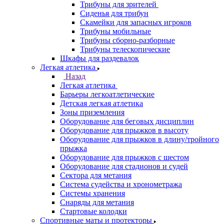
Трибуны для зрителей
Сиденья для трибун
Скамейки для запасных игроков
Трибуны мобильные
Трибуны сборно-разборные
Трибуны телескопические
Шкафы для раздевалок
Легкая атлетика
Назад
Легкая атлетика
Барьеры легкоатлетические
Детская легкая атлетика
Зоны приземления
Оборудование для беговых дисциплин
Оборудование для прыжков в высоту
Оборудование для прыжков в длину/тройного
прыжка
Оборудование для прыжков с шестом
Оборудование для стадионов и судей
Сектора для метания
Система судейства и хронометража
Системы хранения
Снаряды для метания
Стартовые колодки
Спортивные маты и протекторы