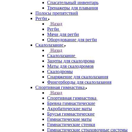
Спасательный инвентарь
Тренажеры для плавания
Полосы препятствий
Регби
Назад
Регби
Мячи для регби
Оборудование для регби
Скалолазание
Назад
Скалолазание
Зацепы для скалодрома
Маты для скалодромов
Скалодромы
Снаряжение для скалолазания
Фингерборды для скалолазания
Спортивная гимнастика
Назад
Спортивная гимнастика
Бревна гимнастические
Акробатические маты
Брусья гимнастические
Гимнастические маты
Гимнастические стенки
Гимнастические страховочные системы