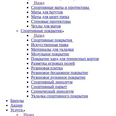
Назад
Спортивные маты и протекторы
Маты для батутов
Маты для шорт-трека
Стеновые протекторы
Чехлы для матов
Спортивные покрытия
Назад
Спортивные покрытия
Искусственная трава
Материалы для укладки
Модульное покрытие
Покрытие хард для теннисных кортов
Разметка игровых полей
Резиновая плитка
Резиновое бесшовное покрытие
Резиновое рулонное покрытие
Спортивный линолеум
Спортивный паркет
Сценический линолеум
Укладка спортивного покрытия
Бренды
Акции
Услуги
Назад