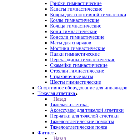
Грибки гимнастические
Канаты гимнастические
Ковры для спортивной гимнастики
Козлы гимнастические
Кольца гимнастические
Кони гимнастические
Консоли гимнастические
Маты для снарядов
Мостики гимнастические
Палки гимнастические
Перекладины гимнастические
Скамейки гимнастические
Стоялки гимнастические
Страховочные маты
Шесты гимнастические
Спортивное оборудование для инвалидов
Тяжелая атлетика
Назад
Тяжелая атлетика
Аксессуары для тяжелой атлетики
Перчатки для тяжелой атлетики
Тяжелоатлетические помосты
Тяжелоатлетические пояса
Фитнес
Назад