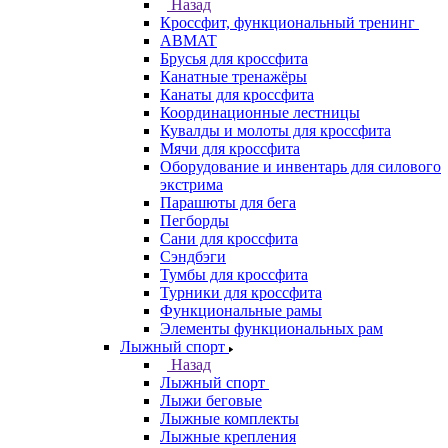
Назад
Кроссфит, функциональный тренинг
ABMAT
Брусья для кроссфита
Канатные тренажёры
Канаты для кроссфита
Координационные лестницы
Кувалды и молоты для кроссфита
Мячи для кроссфита
Оборудование и инвентарь для силового
экстрима
Парашюты для бега
Пегборды
Сани для кроссфита
Сэндбэги
Тумбы для кроссфита
Турники для кроссфита
Функциональные рамы
Элементы функциональных рам
Лыжный спорт
Назад
Лыжный спорт
Лыжи беговые
Лыжные комплекты
Лыжные крепления