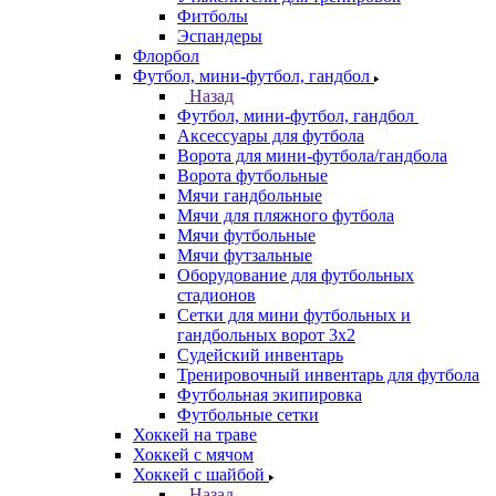
Фитболы
Эспандеры
Флорбол
Футбол, мини-футбол, гандбол
Назад
Футбол, мини-футбол, гандбол
Аксессуары для футбола
Ворота для мини-футбола/гандбола
Ворота футбольные
Мячи гандбольные
Мячи для пляжного футбола
Мячи футбольные
Мячи футзальные
Оборудование для футбольных
стадионов
Сетки для мини футбольных и
гандбольных ворот 3х2
Судейский инвентарь
Тренировочный инвентарь для футбола
Футбольная экипировка
Футбольные сетки
Хоккей на траве
Хоккей с мячом
Хоккей с шайбой
Назад