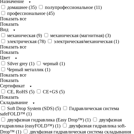
Назначение
домашнее (
35
)
полупрофессиональное (
11
)
профессиональное (
45
)
Показать все
Показать
Вид
механическая (
9
)
механическая (магнитная) (
3
)
электрическая (
78
)
электрическая/механическая (
1
)
Показать все
Показать
Цвет
Silver grey (
1
)
черный (
1
)
Черный металлик (
1
)
Показать все
Показать
Сертификат
CE, RoHS (
5
)
CE+GS (
5
)
Показать
Складывание
Soft Drop System (SDS) (
5
)
Гидравлическая система
safeFOLD™ (
1
)
двухфазная гидравлика (Easy Drop™) (
1
)
двухфазная
гидравлика (easyFOLD™) (
1
)
двухфазная гидравлика soft-
Drop™ (
1
)
двухфазная гидравлическая система складывания