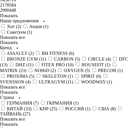
2178584
2900448
Показать
Наши предложения
Хит (
2
)
Акция (
1
)
Советуем (
1
)
Показать все
Показать
Бренд
ASSAULT (
2
)
BH FITNESS (
6
)
BRONZE GYM (
11
)
CARBON (
5
)
CIRCLE (
4
)
DFC
(
13
)
DHZ (
11
)
FITEX PRO (
10
)
HOUSEFIT (
1
)
MATRIX (
23
)
NOHrD (
2
)
OXYGEN (
5
)
PRECOR (
1
)
PROXIMA (
5
)
SKELETON (
1
)
SPIRIT (
6
)
SVENSSON (
4
)
ULTRAGYM (
11
)
WOODWAY (
1
)
Показать все
Показать
Страна
ГЕРМАНИЯ (
7
)
ГКРМАНИЯ (
1
)
КИТАЙ (
33
)
КНР (
25
)
РОССИЯ (
1
)
США (
8
)
ТАЙВАНЬ (
27
)
Показать все
Показать