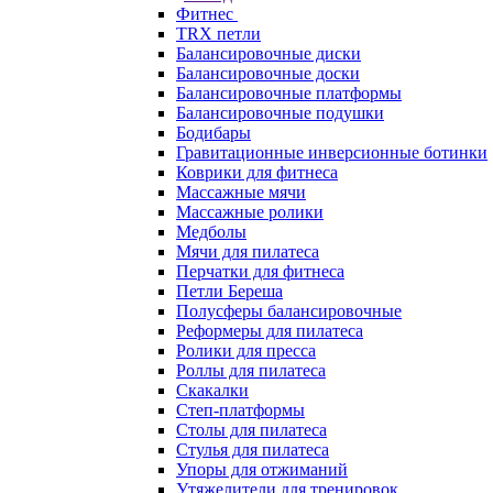
Фитнес
TRX петли
Балансировочные диски
Балансировочные доски
Балансировочные платформы
Балансировочные подушки
Бодибары
Гравитационные инверсионные ботинки
Коврики для фитнеса
Массажные мячи
Массажные ролики
Медболы
Мячи для пилатеса
Перчатки для фитнеса
Петли Береша
Полусферы балансировочные
Реформеры для пилатеса
Ролики для пресса
Роллы для пилатеса
Скакалки
Степ-платформы
Столы для пилатеса
Стулья для пилатеса
Упоры для отжиманий
Утяжелители для тренировок