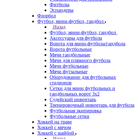
Фитболы
Эспандеры
Флорбол
Футбол, мини-футбол, гандбол
Назад
Футбол, мини-футбол, гандбол
Аксессуары для футбола
Ворота для мини-футбола/гандбола
Ворота футбольные
Мячи гандбольные
Мячи для пляжного футбола
Мячи футбольные
Мячи футзальные
Оборудование для футбольных
стадионов
Сетки для мини футбольных и
гандбольных ворот 3х2
Судейский инвентарь
Тренировочный инвентарь для футбола
Футбольная экипировка
Футбольные сетки
Хоккей на траве
Хоккей с мячом
Хоккей с шайбой
Назад