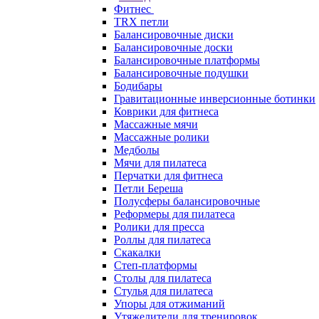
Фитнес
TRX петли
Балансировочные диски
Балансировочные доски
Балансировочные платформы
Балансировочные подушки
Бодибары
Гравитационные инверсионные ботинки
Коврики для фитнеса
Массажные мячи
Массажные ролики
Медболы
Мячи для пилатеса
Перчатки для фитнеса
Петли Береша
Полусферы балансировочные
Реформеры для пилатеса
Ролики для пресса
Роллы для пилатеса
Скакалки
Степ-платформы
Столы для пилатеса
Стулья для пилатеса
Упоры для отжиманий
Утяжелители для тренировок