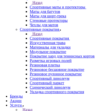
Назад
Спортивные маты и протекторы
Маты для батутов
Маты для шорт-трека
Стеновые протекторы
Чехлы для матов
Спортивные покрытия
Назад
Спортивные покрытия
Искусственная трава
Материалы для укладки
Модульное покрытие
Покрытие хард для теннисных кортов
Разметка игровых полей
Резиновая плитка
Резиновое бесшовное покрытие
Резиновое рулонное покрытие
Спортивный линолеум
Спортивный паркет
Сценический линолеум
Укладка спортивного покрытия
Бренды
Акции
Услуги
Назад