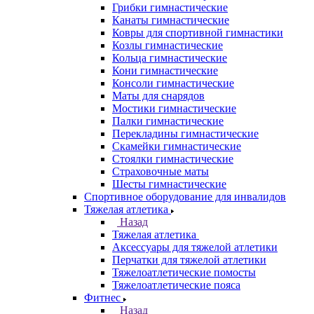
Грибки гимнастические
Канаты гимнастические
Ковры для спортивной гимнастики
Козлы гимнастические
Кольца гимнастические
Кони гимнастические
Консоли гимнастические
Маты для снарядов
Мостики гимнастические
Палки гимнастические
Перекладины гимнастические
Скамейки гимнастические
Стоялки гимнастические
Страховочные маты
Шесты гимнастические
Спортивное оборудование для инвалидов
Тяжелая атлетика
Назад
Тяжелая атлетика
Аксессуары для тяжелой атлетики
Перчатки для тяжелой атлетики
Тяжелоатлетические помосты
Тяжелоатлетические пояса
Фитнес
Назад