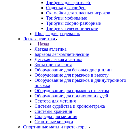
Трибуны для зрителей
Сиденья для трибун
Скамейки для запасных игроков
Трибуны мобильные
Трибуны сборно-разборные
Трибуны телескопические
Шкафы для раздевалок
Легкая атлетика
Назад
Легкая атлетика
Барьеры легкоатлетические
Детская легкая атлетика
Зоны приземления
Оборудование для беговых дисциплин
Оборудование для прыжков в высоту
Оборудование для прыжков в длину/тройного
прыжка
Оборудование для прыжков с шестом
Оборудование для стадионов и судей
Сектора для метания
Система судейства и хронометража
Системы хранения
Снаряды для метания
Стартовые колодки
Спортивные маты и протекторы