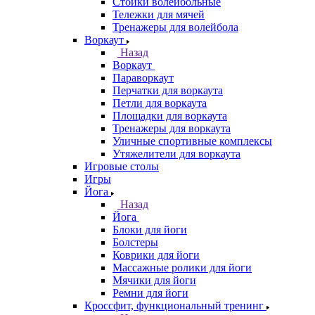
Стойки волейбольные
Тележки для мячей
Тренажеры для волейбола
Воркаут
Назад
Воркаут
Параворкаут
Перчатки для воркаута
Петли для воркаута
Площадки для воркаута
Тренажеры для воркаута
Уличные спортивные комплексы
Утяжелители для воркаута
Игровые столы
Игры
Йога
Назад
Йога
Блоки для йоги
Болстеры
Коврики для йоги
Массажные ролики для йоги
Мячики для йоги
Ремни для йоги
Кроссфит, функциональный тренинг