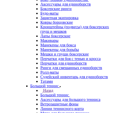
Аксессуары для единоборств
Боксерские ринги
Будо-маты
Защитная экипировка
Ковры борцовские
Кронштейны (подвесы) для боксерских
груш и мешков
Лапы боксерские
Макивары
Манекены для бокса
Манекены для борьбы
Мешки и груши боксерские
Перчатки для боя с тенью и кросса
Перчатки для единоборств
Ринги для смешанных единоборств
Ролл-маты
Судейский инвентарь для единоборств
Татами
Большой теннис
Назад
Большой теннис
Аксессуары для большого тенниса
Ветрозащитные фоны
Линии теннисного корта