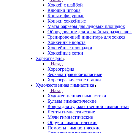
Хоккей с шайбой
Клюшки игрока
Коньки фигурные
Коньки хоккейные
Маты-барьеры для ледовых площадок
Оборудование для хоккейных раздевалок
Тренировочный инвентарь для хоккея
Хоккейные ворота
Хоккейные площадки
Хоккейные сетки
Хореография
Назад
Хореография
Зеркала травмобезопасные
Хореографические станки
Художественная гимнастика
Назад
Художественная гимнастика
Булавы гимнастические
Ковры для художественной гимнастики
Ленты гимнастические
Мячи гимнастические
Обручи гимнастические
Помосты гимнастические