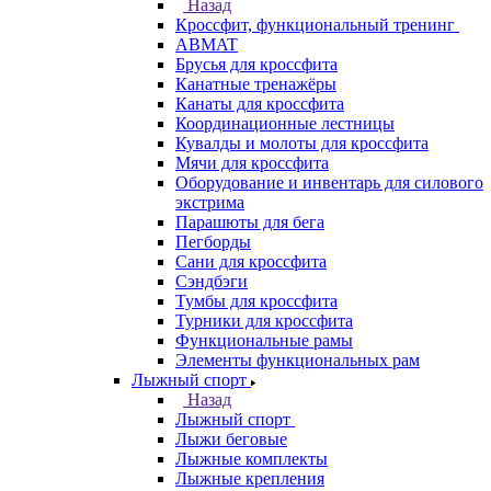
Назад
Кроссфит, функциональный тренинг
ABMAT
Брусья для кроссфита
Канатные тренажёры
Канаты для кроссфита
Координационные лестницы
Кувалды и молоты для кроссфита
Мячи для кроссфита
Оборудование и инвентарь для силового
экстрима
Парашюты для бега
Пегборды
Сани для кроссфита
Сэндбэги
Тумбы для кроссфита
Турники для кроссфита
Функциональные рамы
Элементы функциональных рам
Лыжный спорт
Назад
Лыжный спорт
Лыжи беговые
Лыжные комплекты
Лыжные крепления