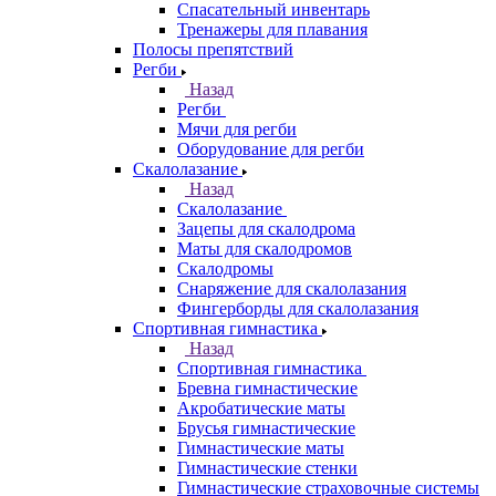
Спасательный инвентарь
Тренажеры для плавания
Полосы препятствий
Регби
Назад
Регби
Мячи для регби
Оборудование для регби
Скалолазание
Назад
Скалолазание
Зацепы для скалодрома
Маты для скалодромов
Скалодромы
Снаряжение для скалолазания
Фингерборды для скалолазания
Спортивная гимнастика
Назад
Спортивная гимнастика
Бревна гимнастические
Акробатические маты
Брусья гимнастические
Гимнастические маты
Гимнастические стенки
Гимнастические страховочные системы