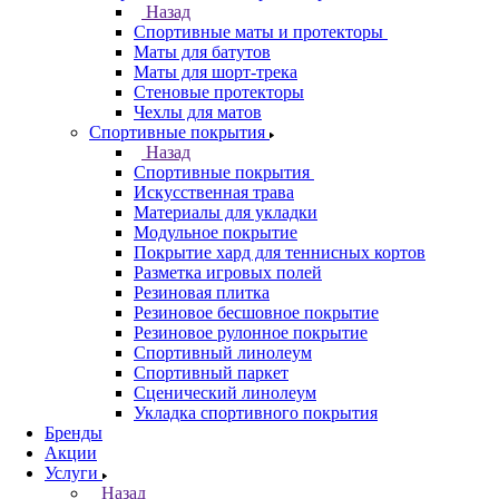
Назад
Спортивные маты и протекторы
Маты для батутов
Маты для шорт-трека
Стеновые протекторы
Чехлы для матов
Спортивные покрытия
Назад
Спортивные покрытия
Искусственная трава
Материалы для укладки
Модульное покрытие
Покрытие хард для теннисных кортов
Разметка игровых полей
Резиновая плитка
Резиновое бесшовное покрытие
Резиновое рулонное покрытие
Спортивный линолеум
Спортивный паркет
Сценический линолеум
Укладка спортивного покрытия
Бренды
Акции
Услуги
Назад