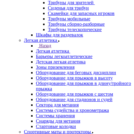
Трибуны для зрителей
Сиденья для трибун
Скамейки для запасных игроков
Трибуны мобильные
Трибуны сборно-разборные
Трибуны телескопические
Шкафы для раздевалок
Легкая атлетика
Назад
Легкая атлетика
Барьеры легкоатлетические
Детская легкая атлетика
Зоны приземления
Оборудование для беговых дисциплин
Оборудование для прыжков в высоту
Оборудование для прыжков в длину/тройного
прыжка
Оборудование для прыжков с шестом
Оборудование для стадионов и судей
Сектора для метания
Система судейства и хронометража
Системы хранения
Снаряды для метания
Стартовые колодки
Спортивные маты и протекторы