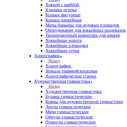
Хоккей с шайбой
Клюшки игрока
Коньки фигурные
Коньки хоккейные
Маты-барьеры для ледовых площадок
Оборудование для хоккейных раздевалок
Тренировочный инвентарь для хоккея
Хоккейные ворота
Хоккейные площадки
Хоккейные сетки
Хореография
Назад
Хореография
Зеркала травмобезопасные
Хореографические станки
Художественная гимнастика
Назад
Художественная гимнастика
Булавы гимнастические
Ковры для художественной гимнастики
Ленты гимнастические
Мячи гимнастические
Обручи гимнастические
Помосты гимнастические