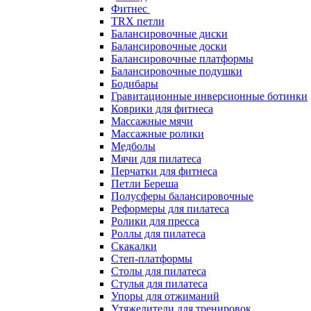
Фитнес
TRX петли
Балансировочные диски
Балансировочные доски
Балансировочные платформы
Балансировочные подушки
Бодибары
Гравитационные инверсионные ботинки
Коврики для фитнеса
Массажные мячи
Массажные ролики
Медболы
Мячи для пилатеса
Перчатки для фитнеса
Петли Береша
Полусферы балансировочные
Реформеры для пилатеса
Ролики для пресса
Роллы для пилатеса
Скакалки
Степ-платформы
Столы для пилатеса
Стулья для пилатеса
Упоры для отжиманий
Утяжелители для тренировок