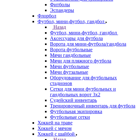
Фитболы
Эспандеры
Флорбол
Футбол, мини-футбол, гандбол
Назад
Футбол, мини-футбол, гандбол
Аксессуары для футбола
Ворота для мини-футбола/гандбола
Ворота футбольные
Мячи гандбольные
Мячи для пляжного футбола
Мячи футбольные
Мячи футзальные
Оборудование для футбольных
стадионов
Сетки для мини футбольных и
гандбольных ворот 3х2
Судейский инвентарь
Тренировочный инвентарь для футбола
Футбольная экипировка
Футбольные сетки
Хоккей на траве
Хоккей с мячом
Хоккей с шайбой
Назад