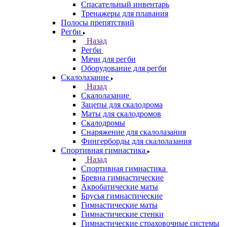
Спасательный инвентарь
Тренажеры для плавания
Полосы препятствий
Регби
Назад
Регби
Мячи для регби
Оборудование для регби
Скалолазание
Назад
Скалолазание
Зацепы для скалодрома
Маты для скалодромов
Скалодромы
Снаряжение для скалолазания
Фингерборды для скалолазания
Спортивная гимнастика
Назад
Спортивная гимнастика
Бревна гимнастические
Акробатические маты
Брусья гимнастические
Гимнастические маты
Гимнастические стенки
Гимнастические страховочные системы