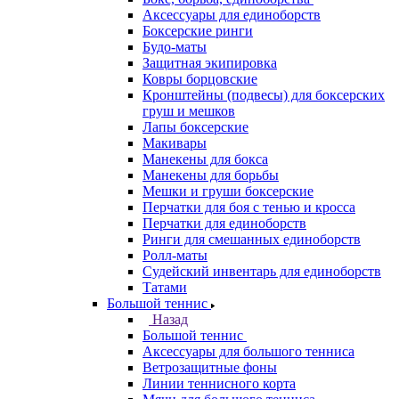
Аксессуары для единоборств
Боксерские ринги
Будо-маты
Защитная экипировка
Ковры борцовские
Кронштейны (подвесы) для боксерских
груш и мешков
Лапы боксерские
Макивары
Манекены для бокса
Манекены для борьбы
Мешки и груши боксерские
Перчатки для боя с тенью и кросса
Перчатки для единоборств
Ринги для смешанных единоборств
Ролл-маты
Судейский инвентарь для единоборств
Татами
Большой теннис
Назад
Большой теннис
Аксессуары для большого тенниса
Ветрозащитные фоны
Линии теннисного корта