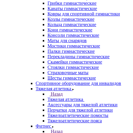
Грибки гимнастические
Канаты гимнастические
Ковры для спортивной гимнастики
Козлы гимнастические
Кольца гимнастические
Кони гимнастические
Консоли гимнастические
Маты для снарядов
Мостики гимнастические
Палки гимнастические
Перекладины гимнастические
Скамейки гимнастические
Стоялки гимнастические
Страховочные маты
Шесты гимнастические
Спортивное оборудование для инвалидов
Тяжелая атлетика
Назад
Тяжелая атлетика
Аксессуары для тяжелой атлетики
Перчатки для тяжелой атлетики
Тяжелоатлетические помосты
Тяжелоатлетические пояса
Фитнес
Назад