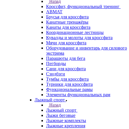
Назад
Кроссфит, функциональный тренинг
ABMAT
Брусья для кроссфита
Канатные тренажёры
Канаты для кроссфита
Координационные лестницы
Кувалды и молоты для кроссфита
Мячи для кроссфита
Оборудование и инвентарь для силового
экстрима
Парашюты для бега
Пегборды
Сани для кроссфита
Сэндбэги
Тумбы для кроссфита
Турники для кроссфита
Функциональные рамы
Элементы функциональных рам
Лыжный спорт
Назад
Лыжный спорт
Лыжи беговые
Лыжные комплекты
Лыжные крепления