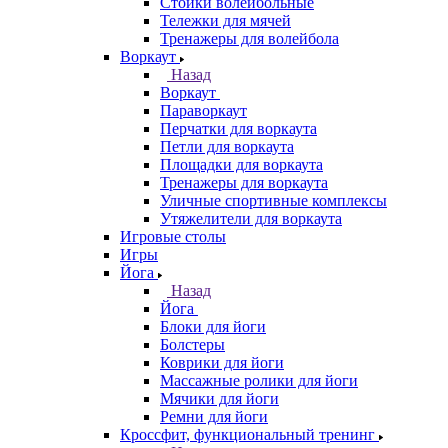
Стойки волейбольные
Тележки для мячей
Тренажеры для волейбола
Воркаут
Назад
Воркаут
Параворкаут
Перчатки для воркаута
Петли для воркаута
Площадки для воркаута
Тренажеры для воркаута
Уличные спортивные комплексы
Утяжелители для воркаута
Игровые столы
Игры
Йога
Назад
Йога
Блоки для йоги
Болстеры
Коврики для йоги
Массажные ролики для йоги
Мячики для йоги
Ремни для йоги
Кроссфит, функциональный тренинг