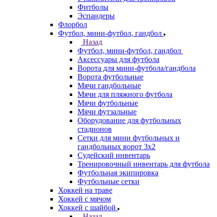
Фитболы
Эспандеры
Флорбол
Футбол, мини-футбол, гандбол
Назад
Футбол, мини-футбол, гандбол
Аксессуары для футбола
Ворота для мини-футбола/гандбола
Ворота футбольные
Мячи гандбольные
Мячи для пляжного футбола
Мячи футбольные
Мячи футзальные
Оборудование для футбольных
стадионов
Сетки для мини футбольных и
гандбольных ворот 3х2
Судейский инвентарь
Тренировочный инвентарь для футбола
Футбольная экипировка
Футбольные сетки
Хоккей на траве
Хоккей с мячом
Хоккей с шайбой
Назад