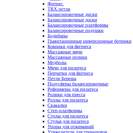
Фитнес
TRX петли
Балансировочные диски
Балансировочные доски
Балансировочные платформы
Балансировочные подушки
Бодибары
Гравитационные инверсионные ботинки
Коврики для фитнеса
Массажные мячи
Массажные ролики
Медболы
Мячи для пилатеса
Перчатки для фитнеса
Петли Береша
Полусферы балансировочные
Реформеры для пилатеса
Ролики для пресса
Роллы для пилатеса
Скакалки
Степ-платформы
Столы для пилатеса
Стулья для пилатеса
Упоры для отжиманий
Утяжелители для тренировок