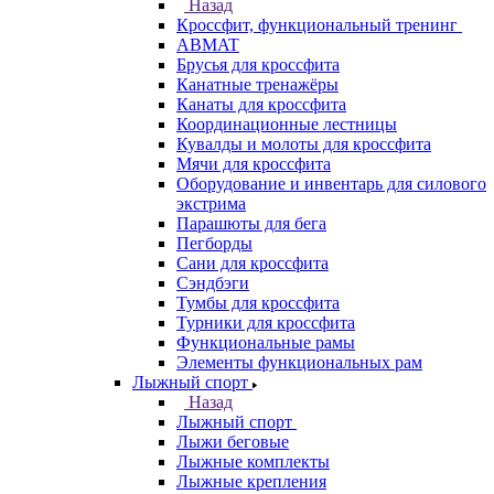
Назад
Кроссфит, функциональный тренинг
ABMAT
Брусья для кроссфита
Канатные тренажёры
Канаты для кроссфита
Координационные лестницы
Кувалды и молоты для кроссфита
Мячи для кроссфита
Оборудование и инвентарь для силового
экстрима
Парашюты для бега
Пегборды
Сани для кроссфита
Сэндбэги
Тумбы для кроссфита
Турники для кроссфита
Функциональные рамы
Элементы функциональных рам
Лыжный спорт
Назад
Лыжный спорт
Лыжи беговые
Лыжные комплекты
Лыжные крепления