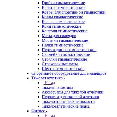
Грибки гимнастические
Канаты гимнастические
Ковры для спортивной гимнастики
Козлы гимнастические
Кольца гимнастические
Кони гимнастические
Консоли гимнастические
Маты для снарядов
Мостики гимнастические
Палки гимнастические
Перекладины гимнастические
Скамейки гимнастические
Стоялки гимнастические
Страховочные маты
Шесты гимнастические
Спортивное оборудование для инвалидов
Тяжелая атлетика
Назад
Тяжелая атлетика
Аксессуары для тяжелой атлетики
Перчатки для тяжелой атлетики
Тяжелоатлетические помосты
Тяжелоатлетические пояса
Фитнес
Назад