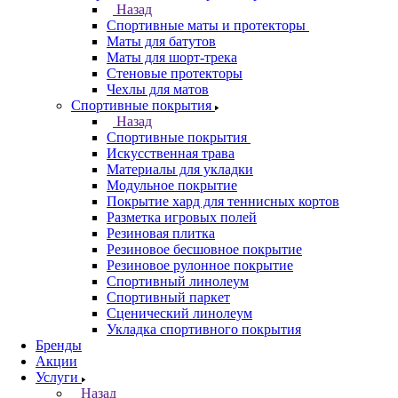
Назад
Спортивные маты и протекторы
Маты для батутов
Маты для шорт-трека
Стеновые протекторы
Чехлы для матов
Спортивные покрытия
Назад
Спортивные покрытия
Искусственная трава
Материалы для укладки
Модульное покрытие
Покрытие хард для теннисных кортов
Разметка игровых полей
Резиновая плитка
Резиновое бесшовное покрытие
Резиновое рулонное покрытие
Спортивный линолеум
Спортивный паркет
Сценический линолеум
Укладка спортивного покрытия
Бренды
Акции
Услуги
Назад