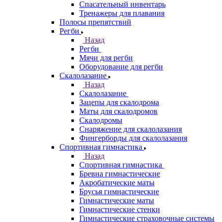
Спасательный инвентарь
Тренажеры для плавания
Полосы препятствий
Регби
Назад
Регби
Мячи для регби
Оборудование для регби
Скалолазание
Назад
Скалолазание
Зацепы для скалодрома
Маты для скалодромов
Скалодромы
Снаряжение для скалолазания
Фингерборды для скалолазания
Спортивная гимнастика
Назад
Спортивная гимнастика
Бревна гимнастические
Акробатические маты
Брусья гимнастические
Гимнастические маты
Гимнастические стенки
Гимнастические страховочные системы