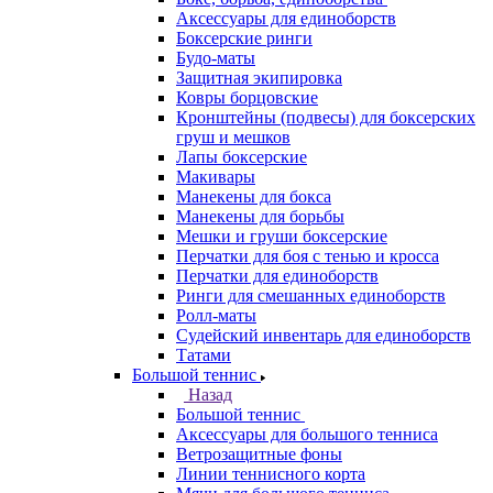
Аксессуары для единоборств
Боксерские ринги
Будо-маты
Защитная экипировка
Ковры борцовские
Кронштейны (подвесы) для боксерских
груш и мешков
Лапы боксерские
Макивары
Манекены для бокса
Манекены для борьбы
Мешки и груши боксерские
Перчатки для боя с тенью и кросса
Перчатки для единоборств
Ринги для смешанных единоборств
Ролл-маты
Судейский инвентарь для единоборств
Татами
Большой теннис
Назад
Большой теннис
Аксессуары для большого тенниса
Ветрозащитные фоны
Линии теннисного корта