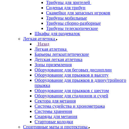
Трибуны для зрителей
Сиденья для трибун
Скамейки для запасных игроков
Трибуны мобильные
Трибуны сборно-разборные
Трибуны телескопические
Шкафы для раздевалок
Легкая атлетика
Назад
Легкая атлетика
Барьеры легкоатлетические
Детская легкая атлетика
Зоны приземления
Оборудование для беговых дисциплин
Оборудование для прыжков в высоту
Оборудование для прыжков в длину/тройного
прыжка
Оборудование для прыжков с шестом
Оборудование для стадионов и судей
Сектора для метания
Система судейства и хронометража
Системы хранения
Снаряды для метания
Стартовые колодки
Спортивные маты и протекторы