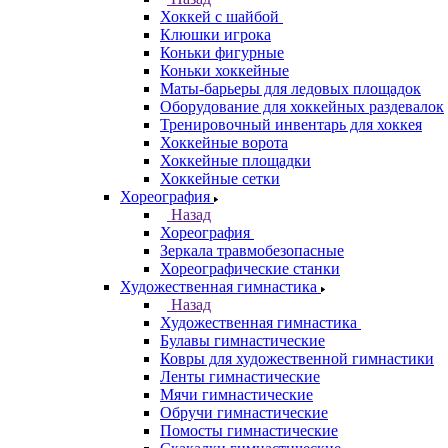
Хоккей с шайбой
Клюшки игрока
Коньки фигурные
Коньки хоккейные
Маты-барьеры для ледовых площадок
Оборудование для хоккейных раздевалок
Тренировочный инвентарь для хоккея
Хоккейные ворота
Хоккейные площадки
Хоккейные сетки
Хореография
Назад
Хореография
Зеркала травмобезопасные
Хореографические станки
Художественная гимнастика
Назад
Художественная гимнастика
Булавы гимнастические
Ковры для художественной гимнастики
Ленты гимнастические
Мячи гимнастические
Обручи гимнастические
Помосты гимнастические