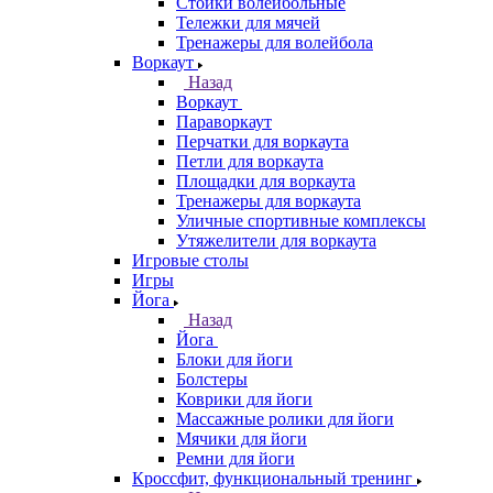
Стойки волейбольные
Тележки для мячей
Тренажеры для волейбола
Воркаут
Назад
Воркаут
Параворкаут
Перчатки для воркаута
Петли для воркаута
Площадки для воркаута
Тренажеры для воркаута
Уличные спортивные комплексы
Утяжелители для воркаута
Игровые столы
Игры
Йога
Назад
Йога
Блоки для йоги
Болстеры
Коврики для йоги
Массажные ролики для йоги
Мячики для йоги
Ремни для йоги
Кроссфит, функциональный тренинг