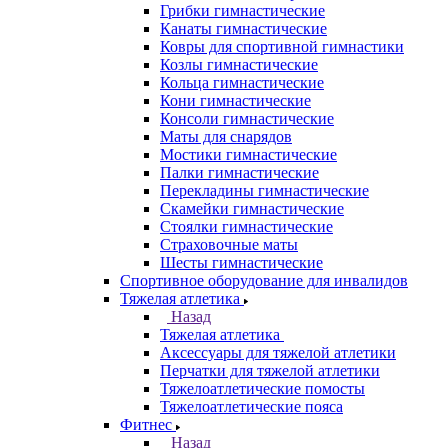
Грибки гимнастические
Канаты гимнастические
Ковры для спортивной гимнастики
Козлы гимнастические
Кольца гимнастические
Кони гимнастические
Консоли гимнастические
Маты для снарядов
Мостики гимнастические
Палки гимнастические
Перекладины гимнастические
Скамейки гимнастические
Стоялки гимнастические
Страховочные маты
Шесты гимнастические
Спортивное оборудование для инвалидов
Тяжелая атлетика
Назад
Тяжелая атлетика
Аксессуары для тяжелой атлетики
Перчатки для тяжелой атлетики
Тяжелоатлетические помосты
Тяжелоатлетические пояса
Фитнес
Назад