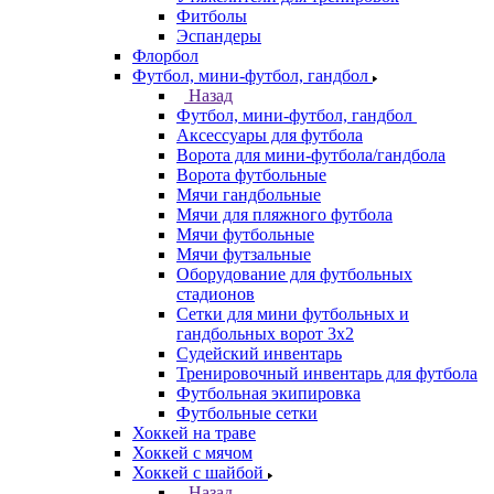
Фитболы
Эспандеры
Флорбол
Футбол, мини-футбол, гандбол
Назад
Футбол, мини-футбол, гандбол
Аксессуары для футбола
Ворота для мини-футбола/гандбола
Ворота футбольные
Мячи гандбольные
Мячи для пляжного футбола
Мячи футбольные
Мячи футзальные
Оборудование для футбольных
стадионов
Сетки для мини футбольных и
гандбольных ворот 3х2
Судейский инвентарь
Тренировочный инвентарь для футбола
Футбольная экипировка
Футбольные сетки
Хоккей на траве
Хоккей с мячом
Хоккей с шайбой
Назад