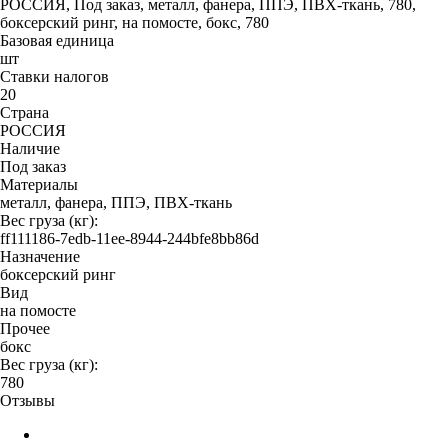
РОССИЯ, Под заказ, металл, фанера, ППЭ, ПВХ-ткань, 780,
боксерский ринг, на помосте, бокс, 780
Базовая единица
шт
Ставки налогов
20
Страна
РОССИЯ
Наличие
Под заказ
Материалы
металл, фанера, ППЭ, ПВХ-ткань
Вес груза (кг):
ff111186-7edb-11ee-8944-244bfe8bb86d
Назначение
боксерский ринг
Вид
на помосте
Прочее
бокс
Вес груза (кг):
780
Отзывы