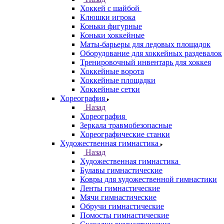
Хоккей с шайбой
Клюшки игрока
Коньки фигурные
Коньки хоккейные
Маты-барьеры для ледовых площадок
Оборудование для хоккейных раздевалок
Тренировочный инвентарь для хоккея
Хоккейные ворота
Хоккейные площадки
Хоккейные сетки
Хореография
Назад
Хореография
Зеркала травмобезопасные
Хореографические станки
Художественная гимнастика
Назад
Художественная гимнастика
Булавы гимнастические
Ковры для художественной гимнастики
Ленты гимнастические
Мячи гимнастические
Обручи гимнастические
Помосты гимнастические