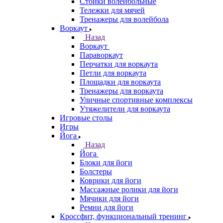
Стойки волейбольные
Тележки для мячей
Тренажеры для волейбола
Воркаут
Назад
Воркаут
Параворкаут
Перчатки для воркаута
Петли для воркаута
Площадки для воркаута
Тренажеры для воркаута
Уличные спортивные комплексы
Утяжелители для воркаута
Игровые столы
Игры
Йога
Назад
Йога
Блоки для йоги
Болстеры
Коврики для йоги
Массажные ролики для йоги
Мячики для йоги
Ремни для йоги
Кроссфит, функциональный тренинг