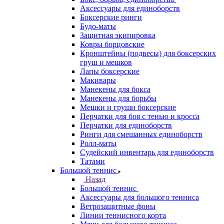
Аксессуары для единоборств
Боксерские ринги
Будо-маты
Защитная экипировка
Ковры борцовские
Кронштейны (подвесы) для боксерских
груш и мешков
Лапы боксерские
Макивары
Манекены для бокса
Манекены для борьбы
Мешки и груши боксерские
Перчатки для боя с тенью и кросса
Перчатки для единоборств
Ринги для смешанных единоборств
Ролл-маты
Судейский инвентарь для единоборств
Татами
Большой теннис
Назад
Большой теннис
Аксессуары для большого тенниса
Ветрозащитные фоны
Линии теннисного корта