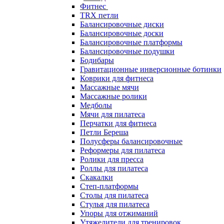
Фитнес
TRX петли
Балансировочные диски
Балансировочные доски
Балансировочные платформы
Балансировочные подушки
Бодибары
Гравитационные инверсионные ботинки
Коврики для фитнеса
Массажные мячи
Массажные ролики
Медболы
Мячи для пилатеса
Перчатки для фитнеса
Петли Береша
Полусферы балансировочные
Реформеры для пилатеса
Ролики для пресса
Роллы для пилатеса
Скакалки
Степ-платформы
Столы для пилатеса
Стулья для пилатеса
Упоры для отжиманий
Утяжелители для тренировок