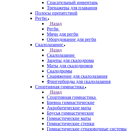
Спасательный инвентарь
Тренажеры для плавания
Полосы препятствий
Регби
Назад
Регби
Мячи для регби
Оборудование для регби
Скалолазание
Назад
Скалолазание
Зацепы для скалодрома
Маты для скалодромов
Скалодромы
Снаряжение для скалолазания
Фингерборды для скалолазания
Спортивная гимнастика
Назад
Спортивная гимнастика
Бревна гимнастические
Акробатические маты
Брусья гимнастические
Гимнастические маты
Гимнастические стенки
Гимнастические страховочные системы