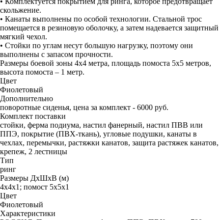
• Комплектуется покрытием для ринга, которое предотвращает
скольжение.
• Канаты выполнены по особой технологии. Стальной трос
помещается в резиновую оболочку, а затем надевается защитный
мягкий чехол.
• Стойки по углам несут большую нагрузку, поэтому они
выполнены с запасом прочности.
Размеры боевой зоны 4х4 метра, площадь помоста 5х5 метров,
высота помоста – 1 метр.
Цвет
Фиолетовый
Дополнительно
поворотные сиденья, цена за комплект - 6000 руб.
Комплект поставки
стойки, ферма подиума, настил фанерный, настил ПВВ или
ППЭ, покрытие (ПВХ-ткань), угловые подушки, канаты в
чехлах, перемычки, растяжки канатов, защита растяжек канатов,
крепеж, 2 лестницы
Тип
ринг
Размеры ДхШхВ (м)
4х4х1; помост 5х5х1
Цвет
Фиолетовый
Характеристики