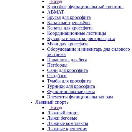
Назад
Кроссфит, функциональный тренинг
ABMAT
Брусья для кроссфита
Канатные тренажёры
Канаты для кроссфита
Координационные лестницы
Кувалды и молоты для кроссфита
Мячи для кроссфита
Оборудование и инвентарь для силового
экстрима
Парашюты для бега
Пегборды
Сани для кроссфита
Сэндбэги
Тумбы для кроссфита
Турники для кроссфита
Функциональные рамы
Элементы функциональных рам
Лыжный спорт
Назад
Лыжный спорт
Лыжи беговые
Лыжные комплекты
Лыжные крепления