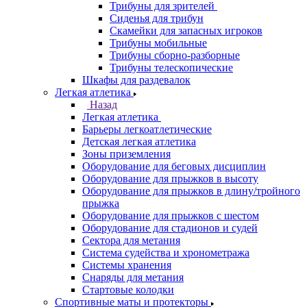
Трибуны для зрителей
Сиденья для трибун
Скамейки для запасных игроков
Трибуны мобильные
Трибуны сборно-разборные
Трибуны телескопические
Шкафы для раздевалок
Легкая атлетика
Назад
Легкая атлетика
Барьеры легкоатлетические
Детская легкая атлетика
Зоны приземления
Оборудование для беговых дисциплин
Оборудование для прыжков в высоту
Оборудование для прыжков в длину/тройного
прыжка
Оборудование для прыжков с шестом
Оборудование для стадионов и судей
Сектора для метания
Система судейства и хронометража
Системы хранения
Снаряды для метания
Стартовые колодки
Спортивные маты и протекторы