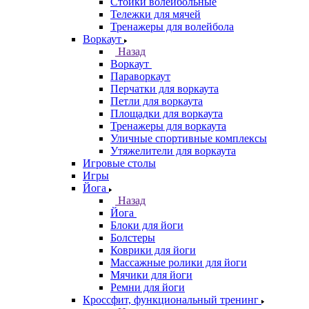
Стойки волейбольные
Тележки для мячей
Тренажеры для волейбола
Воркаут
Назад
Воркаут
Параворкаут
Перчатки для воркаута
Петли для воркаута
Площадки для воркаута
Тренажеры для воркаута
Уличные спортивные комплексы
Утяжелители для воркаута
Игровые столы
Игры
Йога
Назад
Йога
Блоки для йоги
Болстеры
Коврики для йоги
Массажные ролики для йоги
Мячики для йоги
Ремни для йоги
Кроссфит, функциональный тренинг