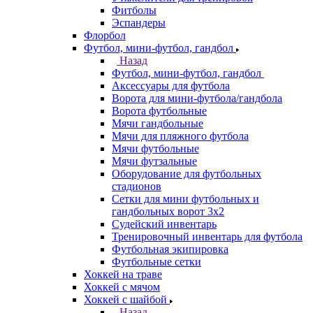
Фитболы
Эспандеры
Флорбол
Футбол, мини-футбол, гандбол
Назад
Футбол, мини-футбол, гандбол
Аксессуары для футбола
Ворота для мини-футбола/гандбола
Ворота футбольные
Мячи гандбольные
Мячи для пляжного футбола
Мячи футбольные
Мячи футзальные
Оборудование для футбольных
стадионов
Сетки для мини футбольных и
гандбольных ворот 3х2
Судейский инвентарь
Тренировочный инвентарь для футбола
Футбольная экипировка
Футбольные сетки
Хоккей на траве
Хоккей с мячом
Хоккей с шайбой
Назад