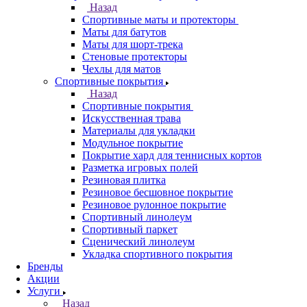
Назад
Спортивные маты и протекторы
Маты для батутов
Маты для шорт-трека
Стеновые протекторы
Чехлы для матов
Спортивные покрытия
Назад
Спортивные покрытия
Искусственная трава
Материалы для укладки
Модульное покрытие
Покрытие хард для теннисных кортов
Разметка игровых полей
Резиновая плитка
Резиновое бесшовное покрытие
Резиновое рулонное покрытие
Спортивный линолеум
Спортивный паркет
Сценический линолеум
Укладка спортивного покрытия
Бренды
Акции
Услуги
Назад