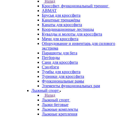
Назад
Кроссфит, функциональный тренинг
ABMAT
Брусья для кроссфита
Канатные тренажёры
Канаты для кроссфита
Координационные лестницы
Кувалды и молоты для кроссфита
Мячи для кроссфита
Оборудование и инвентарь для силового
экстрима
Парашюты для бега
Пегборды
Сани для кроссфита
Сэндбэги
Тумбы для кроссфита
Турники для кроссфита
Функциональные рамы
Элементы функциональных рам
Лыжный спорт
Назад
Лыжный спорт
Лыжи беговые
Лыжные комплекты
Лыжные крепления