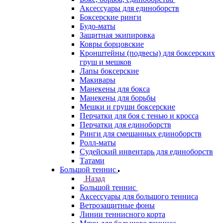
Аксессуары для единоборств
Боксерские ринги
Будо-маты
Защитная экипировка
Ковры борцовские
Кронштейны (подвесы) для боксерских
груш и мешков
Лапы боксерские
Макивары
Манекены для бокса
Манекены для борьбы
Мешки и груши боксерские
Перчатки для боя с тенью и кросса
Перчатки для единоборств
Ринги для смешанных единоборств
Ролл-маты
Судейский инвентарь для единоборств
Татами
Большой теннис
Назад
Большой теннис
Аксессуары для большого тенниса
Ветрозащитные фоны
Линии теннисного корта