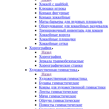
Хоккей с шайбой
Клюшки игрока
Коньки фигурные
Коньки хоккейные
Маты-барьеры для ледовых площадок
Оборудование для хоккейных раздевалок
Тренировочный инвентарь для хоккея
Хоккейные ворота
Хоккейные площадки
Хоккейные сетки
Хореография
Назад
Хореография
Зеркала травмобезопасные
Хореографические станки
Художественная гимнастика
Назад
Художественная гимнастика
Булавы гимнастические
Ковры для художественной гимнастики
Ленты гимнастические
Мячи гимнастические
Обручи гимнастические
Помосты гимнастические