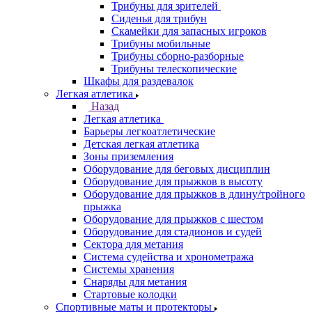
Трибуны для зрителей
Сиденья для трибун
Скамейки для запасных игроков
Трибуны мобильные
Трибуны сборно-разборные
Трибуны телескопические
Шкафы для раздевалок
Легкая атлетика
Назад
Легкая атлетика
Барьеры легкоатлетические
Детская легкая атлетика
Зоны приземления
Оборудование для беговых дисциплин
Оборудование для прыжков в высоту
Оборудование для прыжков в длину/тройного
прыжка
Оборудование для прыжков с шестом
Оборудование для стадионов и судей
Сектора для метания
Система судейства и хронометража
Системы хранения
Снаряды для метания
Стартовые колодки
Спортивные маты и протекторы