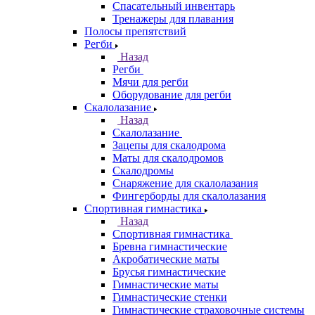
Спасательный инвентарь
Тренажеры для плавания
Полосы препятствий
Регби
Назад
Регби
Мячи для регби
Оборудование для регби
Скалолазание
Назад
Скалолазание
Зацепы для скалодрома
Маты для скалодромов
Скалодромы
Снаряжение для скалолазания
Фингерборды для скалолазания
Спортивная гимнастика
Назад
Спортивная гимнастика
Бревна гимнастические
Акробатические маты
Брусья гимнастические
Гимнастические маты
Гимнастические стенки
Гимнастические страховочные системы