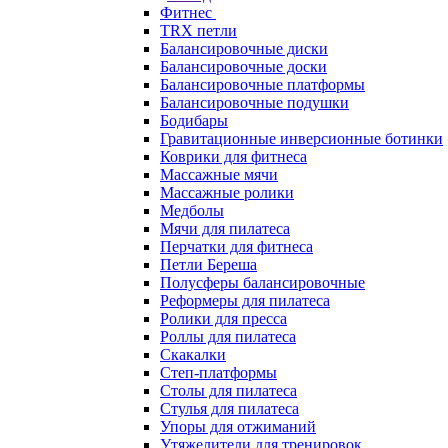
Фитнес
TRX петли
Балансировочные диски
Балансировочные доски
Балансировочные платформы
Балансировочные подушки
Бодибары
Гравитационные инверсионные ботинки
Коврики для фитнеса
Массажные мячи
Массажные ролики
Медболы
Мячи для пилатеса
Перчатки для фитнеса
Петли Береша
Полусферы балансировочные
Реформеры для пилатеса
Ролики для пресса
Роллы для пилатеса
Скакалки
Степ-платформы
Столы для пилатеса
Стулья для пилатеса
Упоры для отжиманий
Утяжелители для тренировок