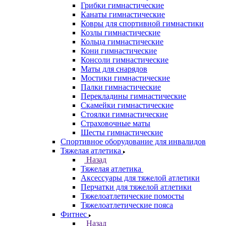
Грибки гимнастические
Канаты гимнастические
Ковры для спортивной гимнастики
Козлы гимнастические
Кольца гимнастические
Кони гимнастические
Консоли гимнастические
Маты для снарядов
Мостики гимнастические
Палки гимнастические
Перекладины гимнастические
Скамейки гимнастические
Стоялки гимнастические
Страховочные маты
Шесты гимнастические
Спортивное оборудование для инвалидов
Тяжелая атлетика
Назад
Тяжелая атлетика
Аксессуары для тяжелой атлетики
Перчатки для тяжелой атлетики
Тяжелоатлетические помосты
Тяжелоатлетические пояса
Фитнес
Назад