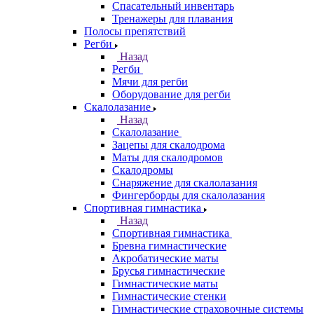
Спасательный инвентарь
Тренажеры для плавания
Полосы препятствий
Регби
Назад
Регби
Мячи для регби
Оборудование для регби
Скалолазание
Назад
Скалолазание
Зацепы для скалодрома
Маты для скалодромов
Скалодромы
Снаряжение для скалолазания
Фингерборды для скалолазания
Спортивная гимнастика
Назад
Спортивная гимнастика
Бревна гимнастические
Акробатические маты
Брусья гимнастические
Гимнастические маты
Гимнастические стенки
Гимнастические страховочные системы