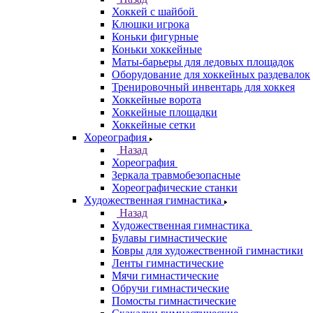
Хоккей с шайбой
Клюшки игрока
Коньки фигурные
Коньки хоккейные
Маты-барьеры для ледовых площадок
Оборудование для хоккейных раздевалок
Тренировочный инвентарь для хоккея
Хоккейные ворота
Хоккейные площадки
Хоккейные сетки
Хореография
Назад
Хореография
Зеркала травмобезопасные
Хореографические станки
Художественная гимнастика
Назад
Художественная гимнастика
Булавы гимнастические
Ковры для художественной гимнастики
Ленты гимнастические
Мячи гимнастические
Обручи гимнастические
Помосты гимнастические