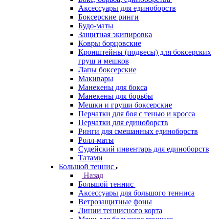
Аксессуары для единоборств
Боксерские ринги
Будо-маты
Защитная экипировка
Ковры борцовские
Кронштейны (подвесы) для боксерских
груш и мешков
Лапы боксерские
Макивары
Манекены для бокса
Манекены для борьбы
Мешки и груши боксерские
Перчатки для боя с тенью и кросса
Перчатки для единоборств
Ринги для смешанных единоборств
Ролл-маты
Судейский инвентарь для единоборств
Татами
Большой теннис
Назад
Большой теннис
Аксессуары для большого тенниса
Ветрозащитные фоны
Линии теннисного корта