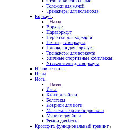
Стойки волейбольные
Тележки для мячей
Тренажеры для волейбола
Воркаут
Назад
Воркаут
Параворкаут
Перчатки для воркаута
Петли для воркаута
Площадки для воркаута
Тренажеры для воркаута
Уличные спортивные комплексы
Утяжелители для воркаута
Игровые столы
Игры
Йога
Назад
Йога
Блоки для йоги
Болстеры
Коврики для йоги
Массажные ролики для йоги
Мячики для йоги
Ремни для йоги
Кроссфит, функциональный тренинг