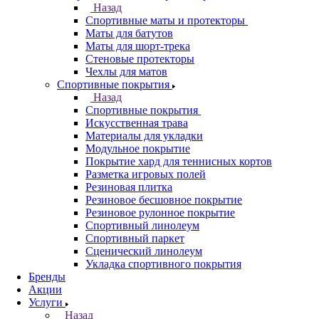
Назад
Спортивные маты и протекторы
Маты для батутов
Маты для шорт-трека
Стеновые протекторы
Чехлы для матов
Спортивные покрытия
Назад
Спортивные покрытия
Искусственная трава
Материалы для укладки
Модульное покрытие
Покрытие хард для теннисных кортов
Разметка игровых полей
Резиновая плитка
Резиновое бесшовное покрытие
Резиновое рулонное покрытие
Спортивный линолеум
Спортивный паркет
Сценический линолеум
Укладка спортивного покрытия
Бренды
Акции
Услуги
Назад