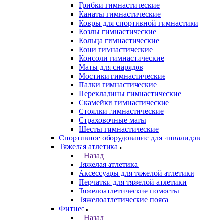
Грибки гимнастические
Канаты гимнастические
Ковры для спортивной гимнастики
Козлы гимнастические
Кольца гимнастические
Кони гимнастические
Консоли гимнастические
Маты для снарядов
Мостики гимнастические
Палки гимнастические
Перекладины гимнастические
Скамейки гимнастические
Стоялки гимнастические
Страховочные маты
Шесты гимнастические
Спортивное оборудование для инвалидов
Тяжелая атлетика
Назад
Тяжелая атлетика
Аксессуары для тяжелой атлетики
Перчатки для тяжелой атлетики
Тяжелоатлетические помосты
Тяжелоатлетические пояса
Фитнес
Назад