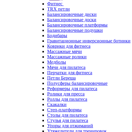
Фитнес
TRX петли
Балансировочные диски
Балансировочные доски
Балансировочные платформы
Балансировочные подушки
Бодибары
Гравитационные инверсионные ботинки
Коврики для фитнеса
Массажные мячи
Массажные ролики
Медболы
Мячи для пилатеса
Перчатки для фитнеса
Петли Береша
Полусферы балансировочные
Реформеры для пилатеса
Ролики для пресса
Роллы для пилатеса
Скакалки
Степ-платформы
Столы для пилатеса
Стулья для пилатеса
Упоры для отжиманий
Утяжелители для тренировок