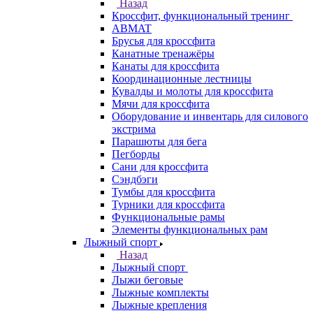
Назад
Кроссфит, функциональный тренинг
ABMAT
Брусья для кроссфита
Канатные тренажёры
Канаты для кроссфита
Координационные лестницы
Кувалды и молоты для кроссфита
Мячи для кроссфита
Оборудование и инвентарь для силового
экстрима
Парашюты для бега
Пегборды
Сани для кроссфита
Сэндбэги
Тумбы для кроссфита
Турники для кроссфита
Функциональные рамы
Элементы функциональных рам
Лыжный спорт
Назад
Лыжный спорт
Лыжи беговые
Лыжные комплекты
Лыжные крепления