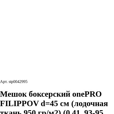
Арт.
stp0042995
Мешок боксерский onePRO
FILIPPOV d=45 см (лодочная
ткань 950 гр/м2) (0,41, 93-95