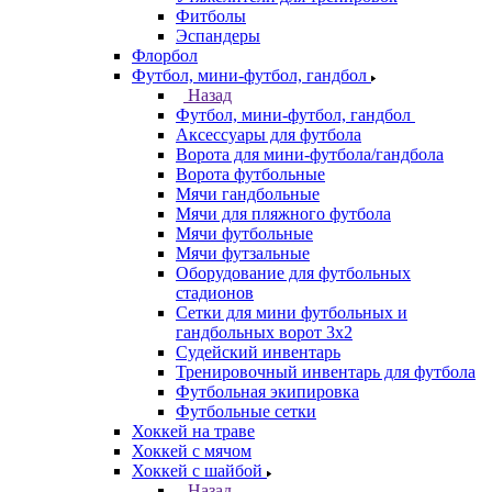
Фитболы
Эспандеры
Флорбол
Футбол, мини-футбол, гандбол
Назад
Футбол, мини-футбол, гандбол
Аксессуары для футбола
Ворота для мини-футбола/гандбола
Ворота футбольные
Мячи гандбольные
Мячи для пляжного футбола
Мячи футбольные
Мячи футзальные
Оборудование для футбольных
стадионов
Сетки для мини футбольных и
гандбольных ворот 3х2
Судейский инвентарь
Тренировочный инвентарь для футбола
Футбольная экипировка
Футбольные сетки
Хоккей на траве
Хоккей с мячом
Хоккей с шайбой
Назад