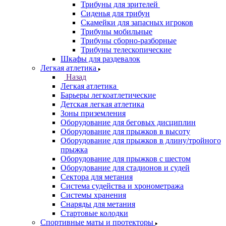
Трибуны для зрителей
Сиденья для трибун
Скамейки для запасных игроков
Трибуны мобильные
Трибуны сборно-разборные
Трибуны телескопические
Шкафы для раздевалок
Легкая атлетика
Назад
Легкая атлетика
Барьеры легкоатлетические
Детская легкая атлетика
Зоны приземления
Оборудование для беговых дисциплин
Оборудование для прыжков в высоту
Оборудование для прыжков в длину/тройного
прыжка
Оборудование для прыжков с шестом
Оборудование для стадионов и судей
Сектора для метания
Система судейства и хронометража
Системы хранения
Снаряды для метания
Стартовые колодки
Спортивные маты и протекторы