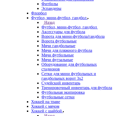
Фитболы
Эспандеры
Флорбол
Футбол, мини-футбол, гандбол
Назад
Футбол, мини-футбол, гандбол
Аксессуары для футбола
Ворота для мини-футбола/гандбола
Ворота футбольные
Мячи гандбольные
Мячи для пляжного футбола
Мячи футбольные
Мячи футзальные
Оборудование для футбольных
стадионов
Сетки для мини футбольных и
гандбольных ворот 3х2
Судейский инвентарь
Тренировочный инвентарь для футбола
Футбольная экипировка
Футбольные сетки
Хоккей на траве
Хоккей с мячом
Хоккей с шайбой
Назад