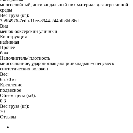
многослойный, антивандальный пвх материал для агресивной
среды
Вес груза (кг):
3b8f4976-7edb-11ee-8944-244bfe8bb86d
Вид
мешок боксерский уличный
Конструкция
набивная
Прочее
бокс
Наполнитель/ плотность
многослойное, ударопоглащающийвкладыш+спецсмесь
синтетических волокон
Вес:
65-70 кг
Крепление
подвесное
Объем груза (м3):
0,3
Вес груза (кг):
70
Отзывы