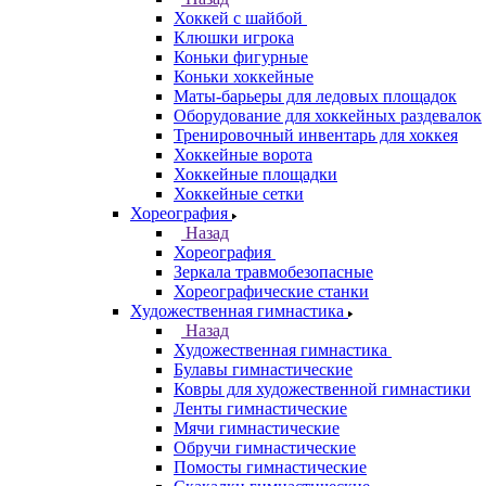
Хоккей с шайбой
Клюшки игрока
Коньки фигурные
Коньки хоккейные
Маты-барьеры для ледовых площадок
Оборудование для хоккейных раздевалок
Тренировочный инвентарь для хоккея
Хоккейные ворота
Хоккейные площадки
Хоккейные сетки
Хореография
Назад
Хореография
Зеркала травмобезопасные
Хореографические станки
Художественная гимнастика
Назад
Художественная гимнастика
Булавы гимнастические
Ковры для художественной гимнастики
Ленты гимнастические
Мячи гимнастические
Обручи гимнастические
Помосты гимнастические