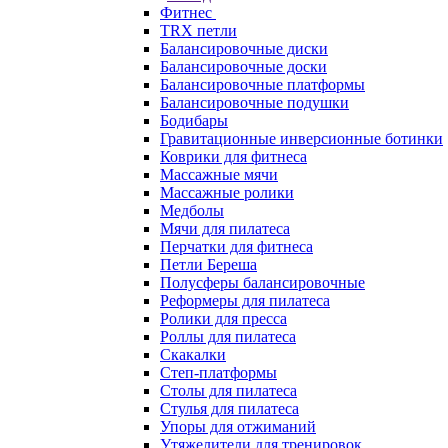
Фитнес
TRX петли
Балансировочные диски
Балансировочные доски
Балансировочные платформы
Балансировочные подушки
Бодибары
Гравитационные инверсионные ботинки
Коврики для фитнеса
Массажные мячи
Массажные ролики
Медболы
Мячи для пилатеса
Перчатки для фитнеса
Петли Береша
Полусферы балансировочные
Реформеры для пилатеса
Ролики для пресса
Роллы для пилатеса
Скакалки
Степ-платформы
Столы для пилатеса
Стулья для пилатеса
Упоры для отжиманий
Утяжелители для тренировок