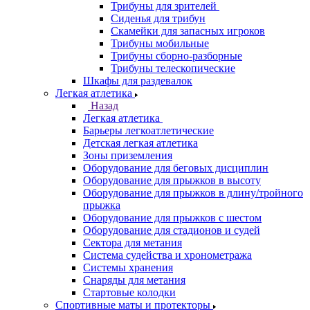
Трибуны для зрителей
Сиденья для трибун
Скамейки для запасных игроков
Трибуны мобильные
Трибуны сборно-разборные
Трибуны телескопические
Шкафы для раздевалок
Легкая атлетика
Назад
Легкая атлетика
Барьеры легкоатлетические
Детская легкая атлетика
Зоны приземления
Оборудование для беговых дисциплин
Оборудование для прыжков в высоту
Оборудование для прыжков в длину/тройного
прыжка
Оборудование для прыжков с шестом
Оборудование для стадионов и судей
Сектора для метания
Система судейства и хронометража
Системы хранения
Снаряды для метания
Стартовые колодки
Спортивные маты и протекторы