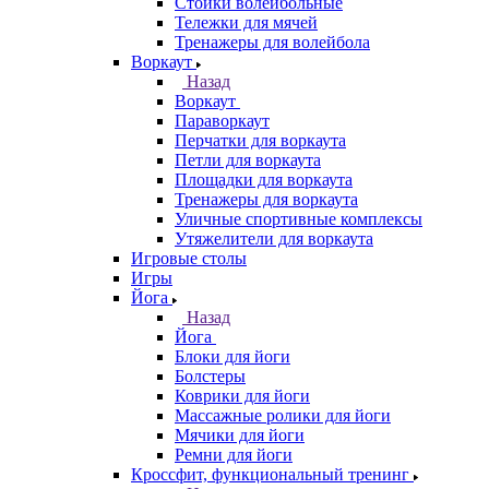
Стойки волейбольные
Тележки для мячей
Тренажеры для волейбола
Воркаут
Назад
Воркаут
Параворкаут
Перчатки для воркаута
Петли для воркаута
Площадки для воркаута
Тренажеры для воркаута
Уличные спортивные комплексы
Утяжелители для воркаута
Игровые столы
Игры
Йога
Назад
Йога
Блоки для йоги
Болстеры
Коврики для йоги
Массажные ролики для йоги
Мячики для йоги
Ремни для йоги
Кроссфит, функциональный тренинг