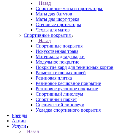
Назад
Спортивные маты и протекторы
Маты для батутов
Маты для шорт-трека
Стеновые протекторы
Чехлы для матов
Спортивные покрытия
Назад
Спортивные покрытия
Искусственная трава
Материалы для укладки
Модульное покрытие
Покрытие хард для теннисных кортов
Разметка игровых полей
Резиновая плитка
Резиновое бесшовное покрытие
Резиновое рулонное покрытие
Спортивный линолеум
Спортивный паркет
Сценический линолеум
Укладка спортивного покрытия
Бренды
Акции
Услуги
Назад