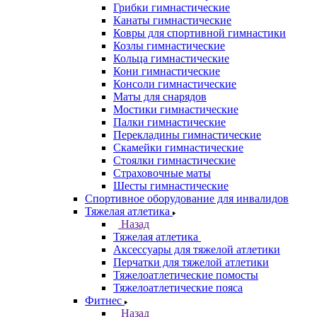
Грибки гимнастические
Канаты гимнастические
Ковры для спортивной гимнастики
Козлы гимнастические
Кольца гимнастические
Кони гимнастические
Консоли гимнастические
Маты для снарядов
Мостики гимнастические
Палки гимнастические
Перекладины гимнастические
Скамейки гимнастические
Стоялки гимнастические
Страховочные маты
Шесты гимнастические
Спортивное оборудование для инвалидов
Тяжелая атлетика
Назад
Тяжелая атлетика
Аксессуары для тяжелой атлетики
Перчатки для тяжелой атлетики
Тяжелоатлетические помосты
Тяжелоатлетические пояса
Фитнес
Назад