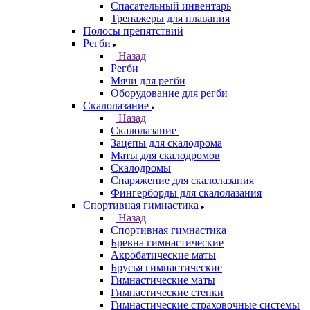
Спасательный инвентарь
Тренажеры для плавания
Полосы препятствий
Регби
Назад
Регби
Мячи для регби
Оборудование для регби
Скалолазание
Назад
Скалолазание
Зацепы для скалодрома
Маты для скалодромов
Скалодромы
Снаряжение для скалолазания
Фингерборды для скалолазания
Спортивная гимнастика
Назад
Спортивная гимнастика
Бревна гимнастические
Акробатические маты
Брусья гимнастические
Гимнастические маты
Гимнастические стенки
Гимнастические страховочные системы