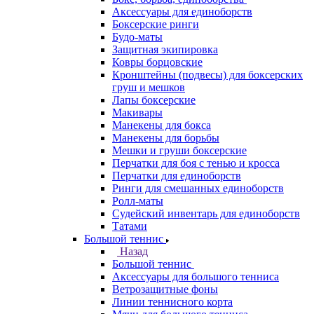
Аксессуары для единоборств
Боксерские ринги
Будо-маты
Защитная экипировка
Ковры борцовские
Кронштейны (подвесы) для боксерских
груш и мешков
Лапы боксерские
Макивары
Манекены для бокса
Манекены для борьбы
Мешки и груши боксерские
Перчатки для боя с тенью и кросса
Перчатки для единоборств
Ринги для смешанных единоборств
Ролл-маты
Судейский инвентарь для единоборств
Татами
Большой теннис
Назад
Большой теннис
Аксессуары для большого тенниса
Ветрозащитные фоны
Линии теннисного корта