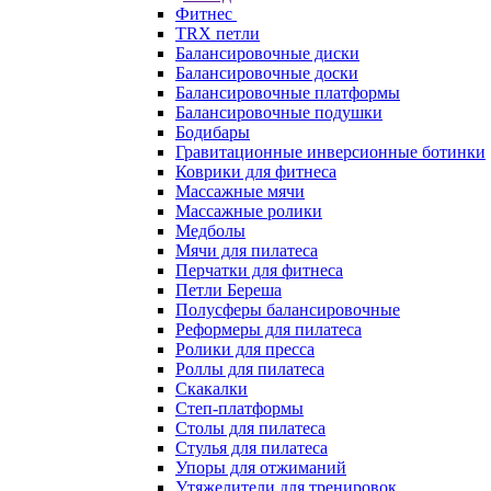
Фитнес
TRX петли
Балансировочные диски
Балансировочные доски
Балансировочные платформы
Балансировочные подушки
Бодибары
Гравитационные инверсионные ботинки
Коврики для фитнеса
Массажные мячи
Массажные ролики
Медболы
Мячи для пилатеса
Перчатки для фитнеса
Петли Береша
Полусферы балансировочные
Реформеры для пилатеса
Ролики для пресса
Роллы для пилатеса
Скакалки
Степ-платформы
Столы для пилатеса
Стулья для пилатеса
Упоры для отжиманий
Утяжелители для тренировок