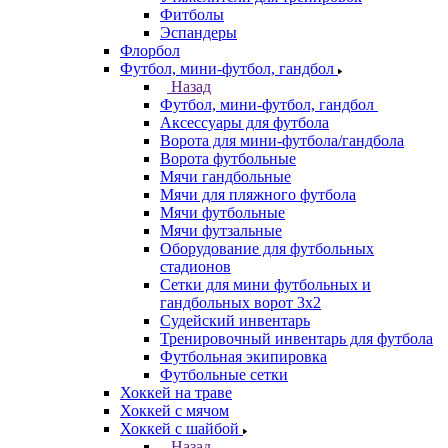
Фитболы
Эспандеры
Флорбол
Футбол, мини-футбол, гандбол
Назад
Футбол, мини-футбол, гандбол
Аксессуары для футбола
Ворота для мини-футбола/гандбола
Ворота футбольные
Мячи гандбольные
Мячи для пляжного футбола
Мячи футбольные
Мячи футзальные
Оборудование для футбольных
стадионов
Сетки для мини футбольных и
гандбольных ворот 3х2
Судейский инвентарь
Тренировочный инвентарь для футбола
Футбольная экипировка
Футбольные сетки
Хоккей на траве
Хоккей с мячом
Хоккей с шайбой
Назад