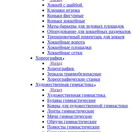
Хоккей с шайбой
Клюшки игрока
Коньки фигурные
Коньки хоккейные
Маты-барьеры для ледовых площадок
Оборудование для хоккейных раздевалок
Тренировочный инвентарь для хоккея
Хоккейные ворота
Хоккейные площадки
Хоккейные сетки
Хореография
Назад
Хореография
Зеркала травмобезопасные
Хореографические станки
Художественная гимнастика
Назад
Художественная гимнастика
Булавы гимнастические
Ковры для художественной гимнастики
Ленты гимнастические
Мячи гимнастические
Обручи гимнастические
Помосты гимнастические