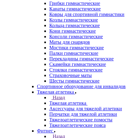
Грибки гимнастические
Канаты гимнастические
Ковры для спортивной гимнастики
Козлы гимнастические
Кольца гимнастические
Кони гимнастические
Консоли гимнастические
Маты для снарядов
Мостики гимнастические
Палки гимнастические
Перекладины гимнастические
Скамейки гимнастические
Стоялки гимнастические
Страховочные маты
Шесты гимнастические
Спортивное оборудование для инвалидов
Тяжелая атлетика
Назад
Тяжелая атлетика
Аксессуары для тяжелой атлетики
Перчатки для тяжелой атлетики
Тяжелоатлетические помосты
Тяжелоатлетические пояса
Фитнес
Назад