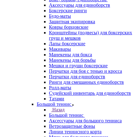
Аксессуары для единоборств
Боксерские ринги
Будо-маты
Защитная экипировка
Ковры борцовские
Кронштейны (подвесы) для боксерских
груш и мешков
Лапы боксерские
Макивары
Манекены для бокса
Манекены для борьбы
Мешки и груши боксерские
Перчатки для боя с тенью и кросса
Перчатки для единоборств
Ринги для смешанных единоборств
Ролл-маты
Судейский инвентарь для единоборств
Татами
Большой теннис
Назад
Большой теннис
Аксессуары для большого тенниса
Ветрозащитные фоны
Линии теннисного корта