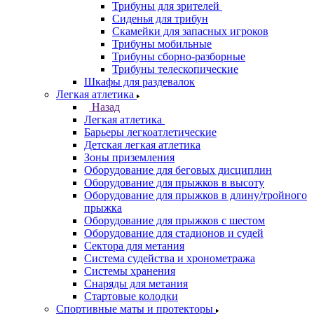
Трибуны для зрителей
Сиденья для трибун
Скамейки для запасных игроков
Трибуны мобильные
Трибуны сборно-разборные
Трибуны телескопические
Шкафы для раздевалок
Легкая атлетика
Назад
Легкая атлетика
Барьеры легкоатлетические
Детская легкая атлетика
Зоны приземления
Оборудование для беговых дисциплин
Оборудование для прыжков в высоту
Оборудование для прыжков в длину/тройного
прыжка
Оборудование для прыжков с шестом
Оборудование для стадионов и судей
Сектора для метания
Система судейства и хронометража
Системы хранения
Снаряды для метания
Стартовые колодки
Спортивные маты и протекторы