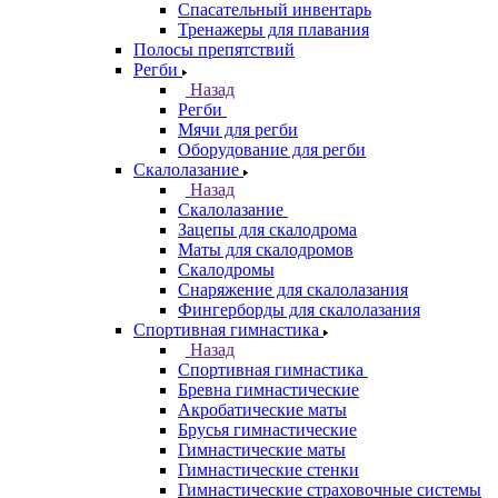
Спасательный инвентарь
Тренажеры для плавания
Полосы препятствий
Регби
Назад
Регби
Мячи для регби
Оборудование для регби
Скалолазание
Назад
Скалолазание
Зацепы для скалодрома
Маты для скалодромов
Скалодромы
Снаряжение для скалолазания
Фингерборды для скалолазания
Спортивная гимнастика
Назад
Спортивная гимнастика
Бревна гимнастические
Акробатические маты
Брусья гимнастические
Гимнастические маты
Гимнастические стенки
Гимнастические страховочные системы