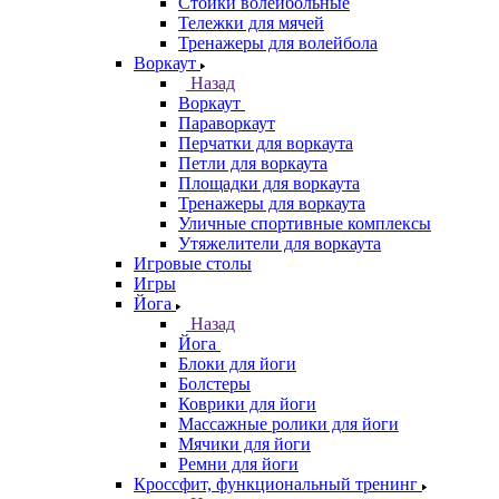
Стойки волейбольные
Тележки для мячей
Тренажеры для волейбола
Воркаут
Назад
Воркаут
Параворкаут
Перчатки для воркаута
Петли для воркаута
Площадки для воркаута
Тренажеры для воркаута
Уличные спортивные комплексы
Утяжелители для воркаута
Игровые столы
Игры
Йога
Назад
Йога
Блоки для йоги
Болстеры
Коврики для йоги
Массажные ролики для йоги
Мячики для йоги
Ремни для йоги
Кроссфит, функциональный тренинг