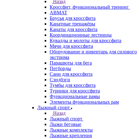
Назад
Кроссфит, функциональный тренинг
ABMAT
Брусья для кроссфита
Канатные тренажёры
Канаты для кроссфита
Координационные лестницы
Кувалды и молоты для кроссфита
Мячи для кроссфита
Оборудование и инвентарь для силового
экстрима
Парашюты для бега
Пегборды
Сани для кроссфита
Сэндбэги
Тумбы для кроссфита
Турники для кроссфита
Функциональные рамы
Элементы функциональных рам
Лыжный спорт
Назад
Лыжный спорт
Лыжи беговые
Лыжные комплекты
Лыжные крепления