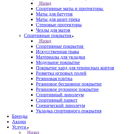
Назад
Спортивные маты и протекторы
Маты для батутов
Маты для шорт-трека
Стеновые протекторы
Чехлы для матов
Спортивные покрытия
Назад
Спортивные покрытия
Искусственная трава
Материалы для укладки
Модульное покрытие
Покрытие хард для теннисных кортов
Разметка игровых полей
Резиновая плитка
Резиновое бесшовное покрытие
Резиновое рулонное покрытие
Спортивный линолеум
Спортивный паркет
Сценический линолеум
Укладка спортивного покрытия
Бренды
Акции
Услуги
Назад