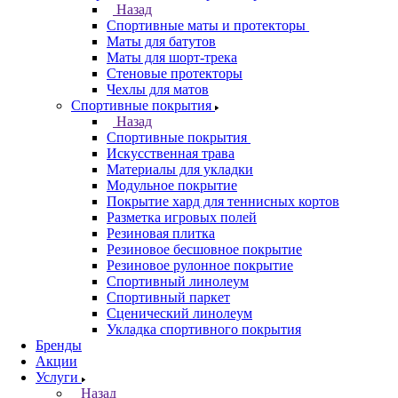
Назад
Спортивные маты и протекторы
Маты для батутов
Маты для шорт-трека
Стеновые протекторы
Чехлы для матов
Спортивные покрытия
Назад
Спортивные покрытия
Искусственная трава
Материалы для укладки
Модульное покрытие
Покрытие хард для теннисных кортов
Разметка игровых полей
Резиновая плитка
Резиновое бесшовное покрытие
Резиновое рулонное покрытие
Спортивный линолеум
Спортивный паркет
Сценический линолеум
Укладка спортивного покрытия
Бренды
Акции
Услуги
Назад