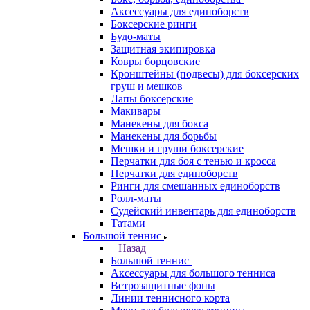
Аксессуары для единоборств
Боксерские ринги
Будо-маты
Защитная экипировка
Ковры борцовские
Кронштейны (подвесы) для боксерских
груш и мешков
Лапы боксерские
Макивары
Манекены для бокса
Манекены для борьбы
Мешки и груши боксерские
Перчатки для боя с тенью и кросса
Перчатки для единоборств
Ринги для смешанных единоборств
Ролл-маты
Судейский инвентарь для единоборств
Татами
Большой теннис
Назад
Большой теннис
Аксессуары для большого тенниса
Ветрозащитные фоны
Линии теннисного корта