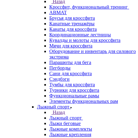
Назад
Кроссфит, функциональный тренинг
ABMAT
Брусья для кроссфита
Канатные тренажёры
Канаты для кроссфита
Координационные лестницы
Кувалды и молоты для кроссфита
Мячи для кроссфита
Оборудование и инвентарь для силового
экстрима
Парашюты для бега
Пегборды
Сани для кроссфита
Сэндбэги
Тумбы для кроссфита
Турники для кроссфита
Функциональные рамы
Элементы функциональных рам
Лыжный спорт
Назад
Лыжный спорт
Лыжи беговые
Лыжные комплекты
Лыжные крепления