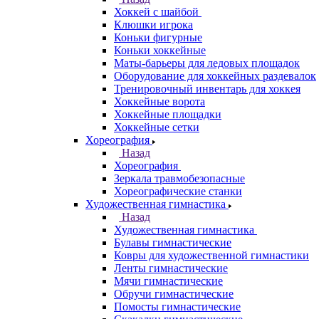
Хоккей с шайбой
Клюшки игрока
Коньки фигурные
Коньки хоккейные
Маты-барьеры для ледовых площадок
Оборудование для хоккейных раздевалок
Тренировочный инвентарь для хоккея
Хоккейные ворота
Хоккейные площадки
Хоккейные сетки
Хореография
Назад
Хореография
Зеркала травмобезопасные
Хореографические станки
Художественная гимнастика
Назад
Художественная гимнастика
Булавы гимнастические
Ковры для художественной гимнастики
Ленты гимнастические
Мячи гимнастические
Обручи гимнастические
Помосты гимнастические