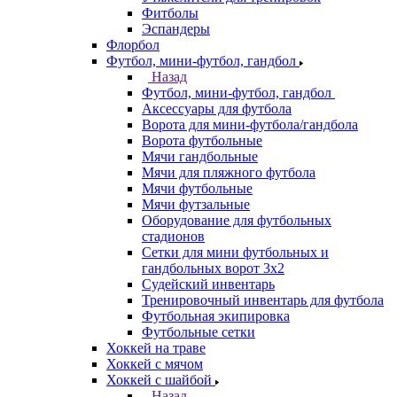
Фитболы
Эспандеры
Флорбол
Футбол, мини-футбол, гандбол
Назад
Футбол, мини-футбол, гандбол
Аксессуары для футбола
Ворота для мини-футбола/гандбола
Ворота футбольные
Мячи гандбольные
Мячи для пляжного футбола
Мячи футбольные
Мячи футзальные
Оборудование для футбольных
стадионов
Сетки для мини футбольных и
гандбольных ворот 3х2
Судейский инвентарь
Тренировочный инвентарь для футбола
Футбольная экипировка
Футбольные сетки
Хоккей на траве
Хоккей с мячом
Хоккей с шайбой
Назад