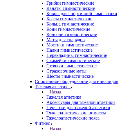
Грибки гимнастические
Канаты гимнастические
Ковры для спортивной гимнастики
Козлы гимнастические
Кольца гимнастические
Кони гимнастические
Консоли гимнастические
Маты для снарядов
Мостики гимнастические
Палки гимнастические
Перекладины гимнастические
Скамейки гимнастические
Стоялки гимнастические
Страховочные маты
Шесты гимнастические
Спортивное оборудование для инвалидов
Тяжелая атлетика
Назад
Тяжелая атлетика
Аксессуары для тяжелой атлетики
Перчатки для тяжелой атлетики
Тяжелоатлетические помосты
Тяжелоатлетические пояса
Фитнес
Назад