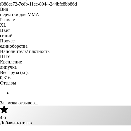
f888ce72-7edb-11ee-8944-244bfe8bb86d
Вид
перчатки для MMA
Размер:
XL
Цвет
синий
Прочее
единоборства
Наполнитель/ плотность
ППУ
Крепление
липучка
Вес груза (кг):
0,316
Отзывы
Загрузка отзывов...
4.6
Добавить отзыв