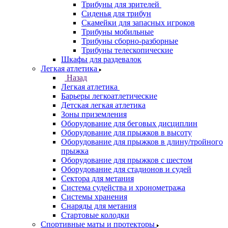
Трибуны для зрителей
Сиденья для трибун
Скамейки для запасных игроков
Трибуны мобильные
Трибуны сборно-разборные
Трибуны телескопические
Шкафы для раздевалок
Легкая атлетика
Назад
Легкая атлетика
Барьеры легкоатлетические
Детская легкая атлетика
Зоны приземления
Оборудование для беговых дисциплин
Оборудование для прыжков в высоту
Оборудование для прыжков в длину/тройного
прыжка
Оборудование для прыжков с шестом
Оборудование для стадионов и судей
Сектора для метания
Система судейства и хронометража
Системы хранения
Снаряды для метания
Стартовые колодки
Спортивные маты и протекторы