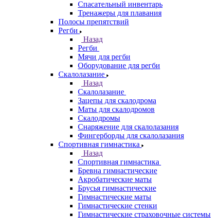
Спасательный инвентарь
Тренажеры для плавания
Полосы препятствий
Регби
Назад
Регби
Мячи для регби
Оборудование для регби
Скалолазание
Назад
Скалолазание
Зацепы для скалодрома
Маты для скалодромов
Скалодромы
Снаряжение для скалолазания
Фингерборды для скалолазания
Спортивная гимнастика
Назад
Спортивная гимнастика
Бревна гимнастические
Акробатические маты
Брусья гимнастические
Гимнастические маты
Гимнастические стенки
Гимнастические страховочные системы