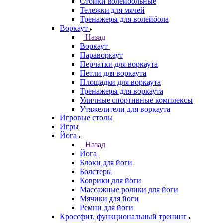
Стойки волейбольные
Тележки для мячей
Тренажеры для волейбола
Воркаут
Назад
Воркаут
Параворкаут
Перчатки для воркаута
Петли для воркаута
Площадки для воркаута
Тренажеры для воркаута
Уличные спортивные комплексы
Утяжелители для воркаута
Игровые столы
Игры
Йога
Назад
Йога
Блоки для йоги
Болстеры
Коврики для йоги
Массажные ролики для йоги
Мячики для йоги
Ремни для йоги
Кроссфит, функциональный тренинг