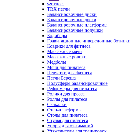
Фитнес
TRX петли
Балансировочные диски
Балансировочные доски
Балансировочные платформы
Балансировочные подушки
Бодибары
Гравитационные инверсионные ботинки
Коврики для фитнеса
Массажные мячи
Массажные ролики
Медболы
Мячи для пилатеса
Перчатки для фитнеса
Петли Береша
Полусферы балансировочные
Реформеры для пилатеса
Ролики для пресса
Роллы для пилатеса
Скакалки
Степ-платформы
Столы для пилатеса
Стулья для пилатеса
Упоры для отжиманий
Утяжелители для тренировок