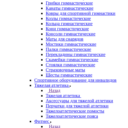
Грибки гимнастические
Канаты гимнастические
Ковры для спортивной гимнастики
Козлы гимнастические
Кольца гимнастические
Кони гимнастические
Консоли гимнастические
Маты для снарядов
Мостики гимнастические
Палки гимнастические
Перекладины гимнастические
Скамейки гимнастические
Стоялки гимнастические
Страховочные маты
Шесты гимнастические
Спортивное оборудование для инвалидов
Тяжелая атлетика
Назад
Тяжелая атлетика
Аксессуары для тяжелой атлетики
Перчатки для тяжелой атлетики
Тяжелоатлетические помосты
Тяжелоатлетические пояса
Фитнес
Назад