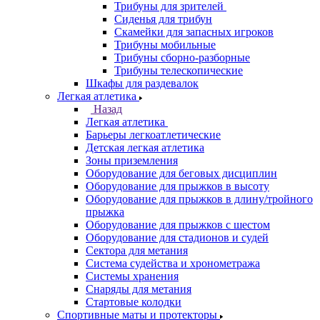
Трибуны для зрителей
Сиденья для трибун
Скамейки для запасных игроков
Трибуны мобильные
Трибуны сборно-разборные
Трибуны телескопические
Шкафы для раздевалок
Легкая атлетика
Назад
Легкая атлетика
Барьеры легкоатлетические
Детская легкая атлетика
Зоны приземления
Оборудование для беговых дисциплин
Оборудование для прыжков в высоту
Оборудование для прыжков в длину/тройного
прыжка
Оборудование для прыжков с шестом
Оборудование для стадионов и судей
Сектора для метания
Система судейства и хронометража
Системы хранения
Снаряды для метания
Стартовые колодки
Спортивные маты и протекторы