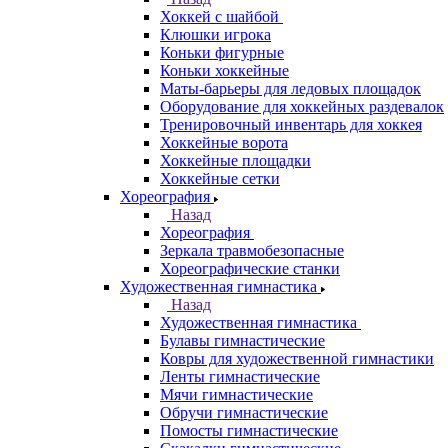
Хоккей с шайбой
Клюшки игрока
Коньки фигурные
Коньки хоккейные
Маты-барьеры для ледовых площадок
Оборудование для хоккейных раздевалок
Тренировочный инвентарь для хоккея
Хоккейные ворота
Хоккейные площадки
Хоккейные сетки
Хореография
Назад
Хореография
Зеркала травмобезопасные
Хореографические станки
Художественная гимнастика
Назад
Художественная гимнастика
Булавы гимнастические
Ковры для художественной гимнастики
Ленты гимнастические
Мячи гимнастические
Обручи гимнастические
Помосты гимнастические