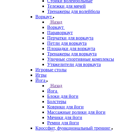
Стойки волейбольные
Тележки для мячей
Тренажеры для волейбола
Воркаут
Назад
Воркаут
Параворкаут
Перчатки для воркаута
Петли для воркаута
Площадки для воркаута
Тренажеры для воркаута
Уличные спортивные комплексы
Утяжелители для воркаута
Игровые столы
Игры
Йога
Назад
Йога
Блоки для йоги
Болстеры
Коврики для йоги
Массажные ролики для йоги
Мячики для йоги
Ремни для йоги
Кроссфит, функциональный тренинг