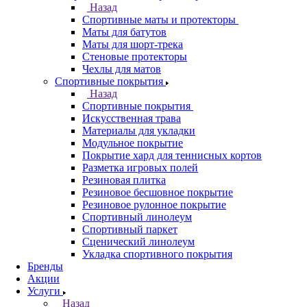
Назад
Спортивные маты и протекторы
Маты для батутов
Маты для шорт-трека
Стеновые протекторы
Чехлы для матов
Спортивные покрытия
Назад
Спортивные покрытия
Искусственная трава
Материалы для укладки
Модульное покрытие
Покрытие хард для теннисных кортов
Разметка игровых полей
Резиновая плитка
Резиновое бесшовное покрытие
Резиновое рулонное покрытие
Спортивный линолеум
Спортивный паркет
Сценический линолеум
Укладка спортивного покрытия
Бренды
Акции
Услуги
Назад