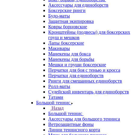
Аксессуары для единоборств
Боксерские ринги
Будо-маты
Защитная экипировка
Ковры борцовские
Кронштейны (подвесы) для боксерских
груш и мешков
Лапы боксерские
Макивары
Манекены для бокса
Манекены для борьбы
Мешки и груши боксерские
Перчатки для боя с тенью и кросса
Перчатки для единоборств
Ринги для смешанных единоборств
Ролл-маты
Судейский инвентарь для единоборств
Татами
Большой теннис
Назад
Большой теннис
Аксессуары для большого тенниса
Ветрозащитные фоны
Линии теннисного корта