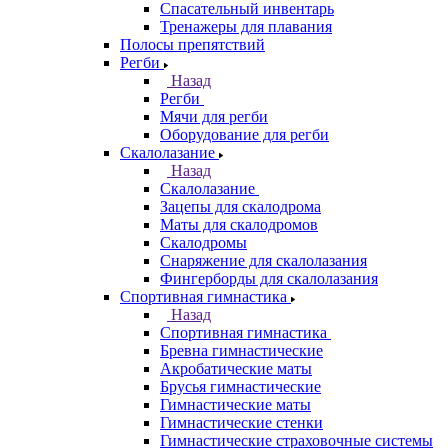
Спасательный инвентарь
Тренажеры для плавания
Полосы препятствий
Регби
Назад
Регби
Мячи для регби
Оборудование для регби
Скалолазание
Назад
Скалолазание
Зацепы для скалодрома
Маты для скалодромов
Скалодромы
Снаряжение для скалолазания
Фингерборды для скалолазания
Спортивная гимнастика
Назад
Спортивная гимнастика
Бревна гимнастические
Акробатические маты
Брусья гимнастические
Гимнастические маты
Гимнастические стенки
Гимнастические страховочные системы