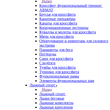
Назад
Кроссфит, функциональный тренинг
ABMAT
Брусья для кроссфита
Канатные тренажёры
Канаты для кроссфита
Координационные лестницы
Кувалды и молоты для кроссфита
Мячи для кроссфита
Оборудование и инвентарь для силового
экстрима
Парашюты для бега
Пегборды
Сани для кроссфита
Сэндбэги
Тумбы для кроссфита
Турники для кроссфита
Функциональные рамы
Элементы функциональных рам
Лыжный спорт
Назад
Лыжный спорт
Лыжи беговые
Лыжные комплекты
Лыжные крепления