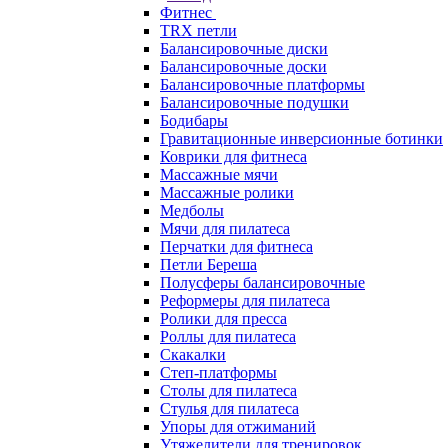
Фитнес
TRX петли
Балансировочные диски
Балансировочные доски
Балансировочные платформы
Балансировочные подушки
Бодибары
Гравитационные инверсионные ботинки
Коврики для фитнеса
Массажные мячи
Массажные ролики
Медболы
Мячи для пилатеса
Перчатки для фитнеса
Петли Береша
Полусферы балансировочные
Реформеры для пилатеса
Ролики для пресса
Роллы для пилатеса
Скакалки
Степ-платформы
Столы для пилатеса
Стулья для пилатеса
Упоры для отжиманий
Утяжелители для тренировок