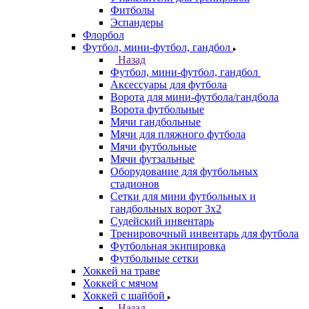
Фитболы
Эспандеры
Флорбол
Футбол, мини-футбол, гандбол
Назад
Футбол, мини-футбол, гандбол
Аксессуары для футбола
Ворота для мини-футбола/гандбола
Ворота футбольные
Мячи гандбольные
Мячи для пляжного футбола
Мячи футбольные
Мячи футзальные
Оборудование для футбольных
стадионов
Сетки для мини футбольных и
гандбольных ворот 3х2
Судейский инвентарь
Тренировочный инвентарь для футбола
Футбольная экипировка
Футбольные сетки
Хоккей на траве
Хоккей с мячом
Хоккей с шайбой
Назад