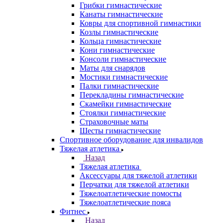
Грибки гимнастические
Канаты гимнастические
Ковры для спортивной гимнастики
Козлы гимнастические
Кольца гимнастические
Кони гимнастические
Консоли гимнастические
Маты для снарядов
Мостики гимнастические
Палки гимнастические
Перекладины гимнастические
Скамейки гимнастические
Стоялки гимнастические
Страховочные маты
Шесты гимнастические
Спортивное оборудование для инвалидов
Тяжелая атлетика
Назад
Тяжелая атлетика
Аксессуары для тяжелой атлетики
Перчатки для тяжелой атлетики
Тяжелоатлетические помосты
Тяжелоатлетические пояса
Фитнес
Назад