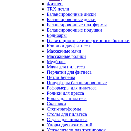
Фитнес
TRX петли
Балансировочные диски
Балансировочные доски
Балансировочные платформы
Балансировочные подушки
Бодибары
Гравитационные инверсионные ботинки
Коврики для фитнеса
Массажные мячи
Массажные ролики
Медболы
Мячи для пилатеса
Перчатки для фитнеса
Петли Береша
Полусферы балансировочные
Реформеры для пилатеса
Ролики для пресса
Роллы для пилатеса
Скакалки
Степ-платформы
Столы для пилатеса
Стулья для пилатеса
Упоры для отжиманий
Утяжелители для тренировок