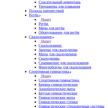
Спасательный инвентарь
Тренажеры для плавания
Полосы препятствий
Регби
Назад
Регби
Мячи для регби
Оборудование для регби
Скалолазание
Назад
Скалолазание
Зацепы для скалодрома
Маты для скалодромов
Скалодромы
Снаряжение для скалолазания
Фингерборды для скалолазания
Спортивная гимнастика
Назад
Спортивная гимнастика
Бревна гимнастические
Акробатические маты
Брусья гимнастические
Гимнастические маты
Гимнастические стенки
Гимнастические страховочные системы