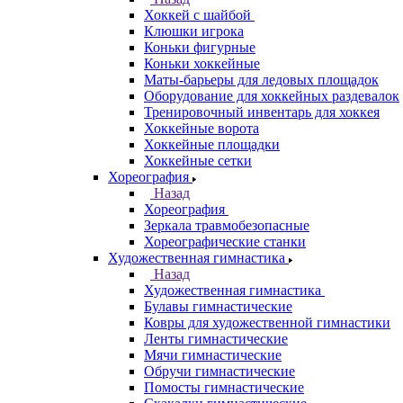
Хоккей с шайбой
Клюшки игрока
Коньки фигурные
Коньки хоккейные
Маты-барьеры для ледовых площадок
Оборудование для хоккейных раздевалок
Тренировочный инвентарь для хоккея
Хоккейные ворота
Хоккейные площадки
Хоккейные сетки
Хореография
Назад
Хореография
Зеркала травмобезопасные
Хореографические станки
Художественная гимнастика
Назад
Художественная гимнастика
Булавы гимнастические
Ковры для художественной гимнастики
Ленты гимнастические
Мячи гимнастические
Обручи гимнастические
Помосты гимнастические