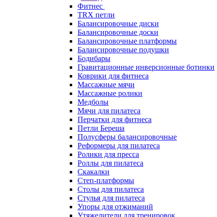
Фитнес
TRX петли
Балансировочные диски
Балансировочные доски
Балансировочные платформы
Балансировочные подушки
Бодибары
Гравитационные инверсионные ботинки
Коврики для фитнеса
Массажные мячи
Массажные ролики
Медболы
Мячи для пилатеса
Перчатки для фитнеса
Петли Береша
Полусферы балансировочные
Реформеры для пилатеса
Ролики для пресса
Роллы для пилатеса
Скакалки
Степ-платформы
Столы для пилатеса
Стулья для пилатеса
Упоры для отжиманий
Утяжелители для тренировок