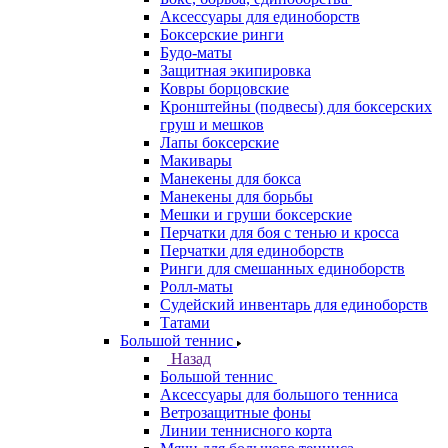
Аксессуары для единоборств
Боксерские ринги
Будо-маты
Защитная экипировка
Ковры борцовские
Кронштейны (подвесы) для боксерских
груш и мешков
Лапы боксерские
Макивары
Манекены для бокса
Манекены для борьбы
Мешки и груши боксерские
Перчатки для боя с тенью и кросса
Перчатки для единоборств
Ринги для смешанных единоборств
Ролл-маты
Судейский инвентарь для единоборств
Татами
Большой теннис
Назад
Большой теннис
Аксессуары для большого тенниса
Ветрозащитные фоны
Линии теннисного корта