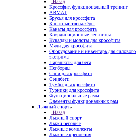
Назад
Кроссфит, функциональный тренинг
ABMAT
Брусья для кроссфита
Канатные тренажёры
Канаты для кроссфита
Координационные лестницы
Кувалды и молоты для кроссфита
Мячи для кроссфита
Оборудование и инвентарь для силового
экстрима
Парашюты для бега
Пегборды
Сани для кроссфита
Сэндбэги
Тумбы для кроссфита
Турники для кроссфита
Функциональные рамы
Элементы функциональных рам
Лыжный спорт
Назад
Лыжный спорт
Лыжи беговые
Лыжные комплекты
Лыжные крепления