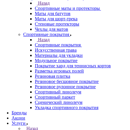
Назад
Спортивные маты и протекторы
Маты для батутов
Маты для шорт-трека
Стеновые протекторы
Чехлы для матов
Спортивные покрытия
Назад
Спортивные покрытия
Искусственная трава
Материалы для укладки
Модульное покрытие
Покрытие хард для теннисных кортов
Разметка игровых полей
Резиновая плитка
Резиновое бесшовное покрытие
Резиновое рулонное покрытие
Спортивный линолеум
Спортивный паркет
Сценический линолеум
Укладка спортивного покрытия
Бренды
Акции
Услуги
Назад