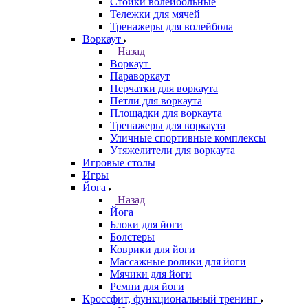
Стойки волейбольные
Тележки для мячей
Тренажеры для волейбола
Воркаут
Назад
Воркаут
Параворкаут
Перчатки для воркаута
Петли для воркаута
Площадки для воркаута
Тренажеры для воркаута
Уличные спортивные комплексы
Утяжелители для воркаута
Игровые столы
Игры
Йога
Назад
Йога
Блоки для йоги
Болстеры
Коврики для йоги
Массажные ролики для йоги
Мячики для йоги
Ремни для йоги
Кроссфит, функциональный тренинг