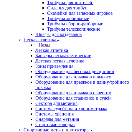
Трибуны для зрителей
Сиденья для трибун
Скамейки для запасных игроков
Трибуны мобильные
Трибуны сборно-разборные
Трибуны телескопические
Шкафы для раздевалок
Легкая атлетика
Назад
Легкая атлетика
Барьеры легкоатлетические
Детская легкая атлетика
Зоны приземления
Оборудование для беговых дисциплин
Оборудование для прыжков в высоту
Оборудование для прыжков в длину/тройного
прыжка
Оборудование для прыжков с шестом
Оборудование для стадионов и судей
Сектора для метания
Система судейства и хронометража
Системы хранения
Снаряды для метания
Стартовые колодки
Спортивные маты и протекторы