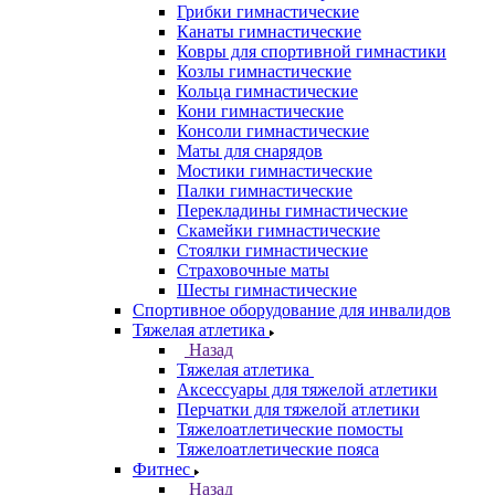
Грибки гимнастические
Канаты гимнастические
Ковры для спортивной гимнастики
Козлы гимнастические
Кольца гимнастические
Кони гимнастические
Консоли гимнастические
Маты для снарядов
Мостики гимнастические
Палки гимнастические
Перекладины гимнастические
Скамейки гимнастические
Стоялки гимнастические
Страховочные маты
Шесты гимнастические
Спортивное оборудование для инвалидов
Тяжелая атлетика
Назад
Тяжелая атлетика
Аксессуары для тяжелой атлетики
Перчатки для тяжелой атлетики
Тяжелоатлетические помосты
Тяжелоатлетические пояса
Фитнес
Назад