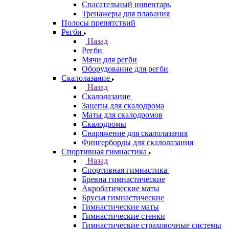
Спасательный инвентарь
Тренажеры для плавания
Полосы препятствий
Регби
Назад
Регби
Мячи для регби
Оборудование для регби
Скалолазание
Назад
Скалолазание
Зацепы для скалодрома
Маты для скалодромов
Скалодромы
Снаряжение для скалолазания
Фингерборды для скалолазания
Спортивная гимнастика
Назад
Спортивная гимнастика
Бревна гимнастические
Акробатические маты
Брусья гимнастические
Гимнастические маты
Гимнастические стенки
Гимнастические страховочные системы