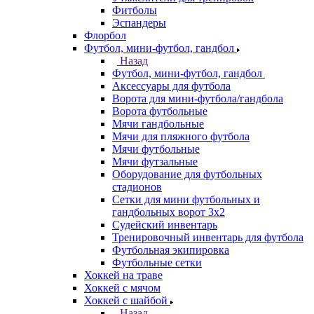
Фитболы
Эспандеры
Флорбол
Футбол, мини-футбол, гандбол
Назад
Футбол, мини-футбол, гандбол
Аксессуары для футбола
Ворота для мини-футбола/гандбола
Ворота футбольные
Мячи гандбольные
Мячи для пляжного футбола
Мячи футбольные
Мячи футзальные
Оборудование для футбольных
стадионов
Сетки для мини футбольных и
гандбольных ворот 3х2
Судейский инвентарь
Тренировочный инвентарь для футбола
Футбольная экипировка
Футбольные сетки
Хоккей на траве
Хоккей с мячом
Хоккей с шайбой
Назад