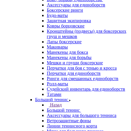
Аксессуары для единоборств
Боксерские ринги
Будо-маты
Защитная экипировка
Ковры борцовские
Кронштейны (подвесы) для боксерских
груш и мешков
Лапы боксерские
Макивары
Манекены для бокса
Манекены для борьбы
Мешки и груши боксерские
Перчатки для боя с тенью и кросса
Перчатки для единоборств
Ринги для смешанных единоборств
Ролл-маты
Судейский инвентарь для единоборств
Татами
Большой теннис
Назад
Большой теннис
Аксессуары для большого тенниса
Ветрозащитные фоны
Линии теннисного корта