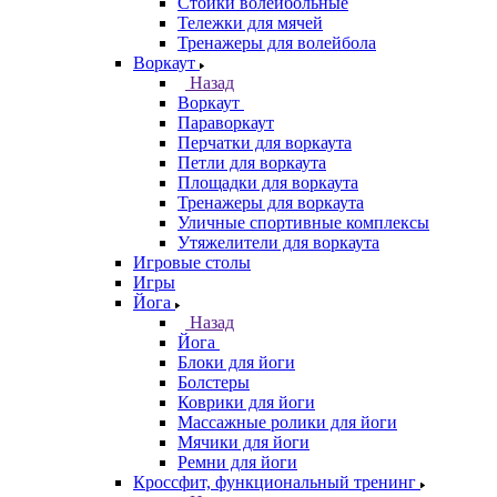
Стойки волейбольные
Тележки для мячей
Тренажеры для волейбола
Воркаут
Назад
Воркаут
Параворкаут
Перчатки для воркаута
Петли для воркаута
Площадки для воркаута
Тренажеры для воркаута
Уличные спортивные комплексы
Утяжелители для воркаута
Игровые столы
Игры
Йога
Назад
Йога
Блоки для йоги
Болстеры
Коврики для йоги
Массажные ролики для йоги
Мячики для йоги
Ремни для йоги
Кроссфит, функциональный тренинг