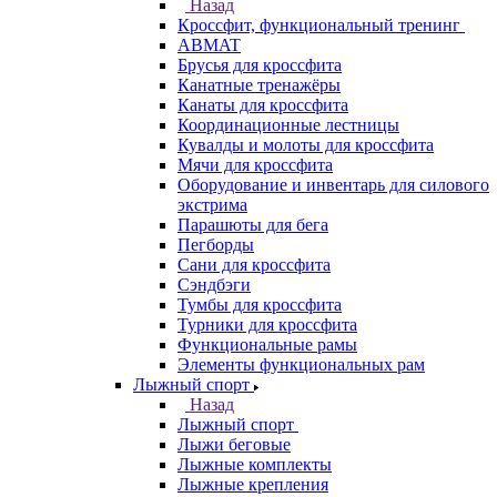
Назад
Кроссфит, функциональный тренинг
ABMAT
Брусья для кроссфита
Канатные тренажёры
Канаты для кроссфита
Координационные лестницы
Кувалды и молоты для кроссфита
Мячи для кроссфита
Оборудование и инвентарь для силового
экстрима
Парашюты для бега
Пегборды
Сани для кроссфита
Сэндбэги
Тумбы для кроссфита
Турники для кроссфита
Функциональные рамы
Элементы функциональных рам
Лыжный спорт
Назад
Лыжный спорт
Лыжи беговые
Лыжные комплекты
Лыжные крепления