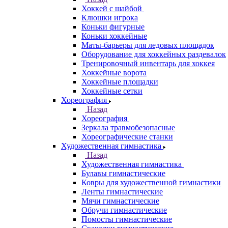
Хоккей с шайбой
Клюшки игрока
Коньки фигурные
Коньки хоккейные
Маты-барьеры для ледовых площадок
Оборудование для хоккейных раздевалок
Тренировочный инвентарь для хоккея
Хоккейные ворота
Хоккейные площадки
Хоккейные сетки
Хореография
Назад
Хореография
Зеркала травмобезопасные
Хореографические станки
Художественная гимнастика
Назад
Художественная гимнастика
Булавы гимнастические
Ковры для художественной гимнастики
Ленты гимнастические
Мячи гимнастические
Обручи гимнастические
Помосты гимнастические