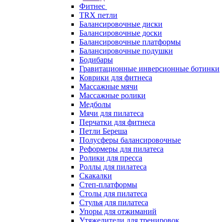
Фитнес
TRX петли
Балансировочные диски
Балансировочные доски
Балансировочные платформы
Балансировочные подушки
Бодибары
Гравитационные инверсионные ботинки
Коврики для фитнеса
Массажные мячи
Массажные ролики
Медболы
Мячи для пилатеса
Перчатки для фитнеса
Петли Береша
Полусферы балансировочные
Реформеры для пилатеса
Ролики для пресса
Роллы для пилатеса
Скакалки
Степ-платформы
Столы для пилатеса
Стулья для пилатеса
Упоры для отжиманий
Утяжелители для тренировок