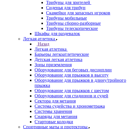
Трибуны для зрителей
Сиденья для трибун
Скамейки для запасных игроков
Трибуны мобильные
Трибуны сборно-разборные
Трибуны телескопические
Шкафы для раздевалок
Легкая атлетика
Назад
Легкая атлетика
Барьеры легкоатлетические
Детская легкая атлетика
Зоны приземления
Оборудование для беговых дисциплин
Оборудование для прыжков в высоту
Оборудование для прыжков в длину/тройного
прыжка
Оборудование для прыжков с шестом
Оборудование для стадионов и судей
Сектора для метания
Система судейства и хронометража
Системы хранения
Снаряды для метания
Стартовые колодки
Спортивные маты и протекторы