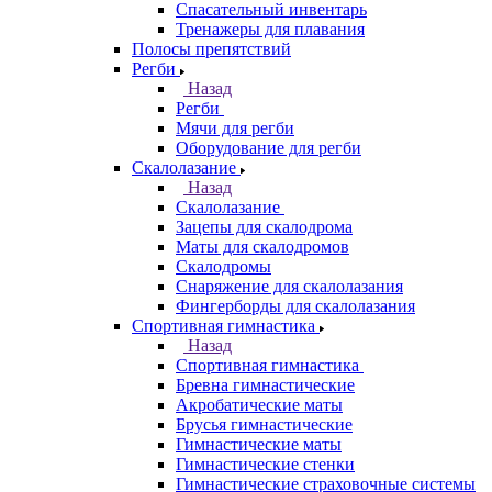
Спасательный инвентарь
Тренажеры для плавания
Полосы препятствий
Регби
Назад
Регби
Мячи для регби
Оборудование для регби
Скалолазание
Назад
Скалолазание
Зацепы для скалодрома
Маты для скалодромов
Скалодромы
Снаряжение для скалолазания
Фингерборды для скалолазания
Спортивная гимнастика
Назад
Спортивная гимнастика
Бревна гимнастические
Акробатические маты
Брусья гимнастические
Гимнастические маты
Гимнастические стенки
Гимнастические страховочные системы