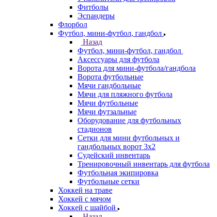
Фитболы
Эспандеры
Флорбол
Футбол, мини-футбол, гандбол
Назад
Футбол, мини-футбол, гандбол
Аксессуары для футбола
Ворота для мини-футбола/гандбола
Ворота футбольные
Мячи гандбольные
Мячи для пляжного футбола
Мячи футбольные
Мячи футзальные
Оборудование для футбольных
стадионов
Сетки для мини футбольных и
гандбольных ворот 3х2
Судейский инвентарь
Тренировочный инвентарь для футбола
Футбольная экипировка
Футбольные сетки
Хоккей на траве
Хоккей с мячом
Хоккей с шайбой
Назад