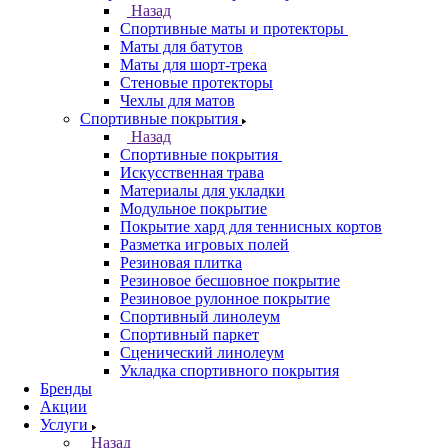
Назад
Спортивные маты и протекторы
Маты для батутов
Маты для шорт-трека
Стеновые протекторы
Чехлы для матов
Спортивные покрытия
Назад
Спортивные покрытия
Искусственная трава
Материалы для укладки
Модульное покрытие
Покрытие хард для теннисных кортов
Разметка игровых полей
Резиновая плитка
Резиновое бесшовное покрытие
Резиновое рулонное покрытие
Спортивный линолеум
Спортивный паркет
Сценический линолеум
Укладка спортивного покрытия
Бренды
Акции
Услуги
Назад