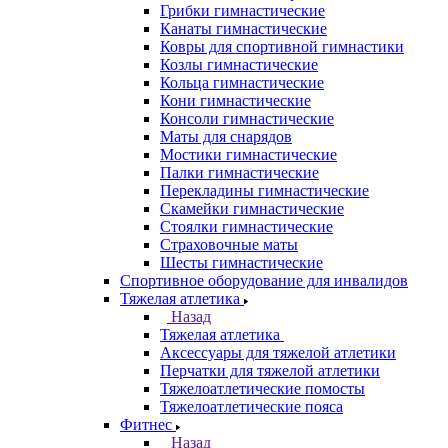
Грибки гимнастические
Канаты гимнастические
Ковры для спортивной гимнастики
Козлы гимнастические
Кольца гимнастические
Кони гимнастические
Консоли гимнастические
Маты для снарядов
Мостики гимнастические
Палки гимнастические
Перекладины гимнастические
Скамейки гимнастические
Стоялки гимнастические
Страховочные маты
Шесты гимнастические
Спортивное оборудование для инвалидов
Тяжелая атлетика
Назад
Тяжелая атлетика
Аксессуары для тяжелой атлетики
Перчатки для тяжелой атлетики
Тяжелоатлетические помосты
Тяжелоатлетические пояса
Фитнес
Назад