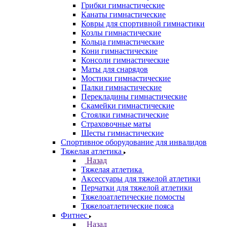
Грибки гимнастические
Канаты гимнастические
Ковры для спортивной гимнастики
Козлы гимнастические
Кольца гимнастические
Кони гимнастические
Консоли гимнастические
Маты для снарядов
Мостики гимнастические
Палки гимнастические
Перекладины гимнастические
Скамейки гимнастические
Стоялки гимнастические
Страховочные маты
Шесты гимнастические
Спортивное оборудование для инвалидов
Тяжелая атлетика
Назад
Тяжелая атлетика
Аксессуары для тяжелой атлетики
Перчатки для тяжелой атлетики
Тяжелоатлетические помосты
Тяжелоатлетические пояса
Фитнес
Назад