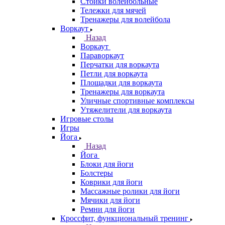
Стойки волейбольные
Тележки для мячей
Тренажеры для волейбола
Воркаут
Назад
Воркаут
Параворкаут
Перчатки для воркаута
Петли для воркаута
Площадки для воркаута
Тренажеры для воркаута
Уличные спортивные комплексы
Утяжелители для воркаута
Игровые столы
Игры
Йога
Назад
Йога
Блоки для йоги
Болстеры
Коврики для йоги
Массажные ролики для йоги
Мячики для йоги
Ремни для йоги
Кроссфит, функциональный тренинг