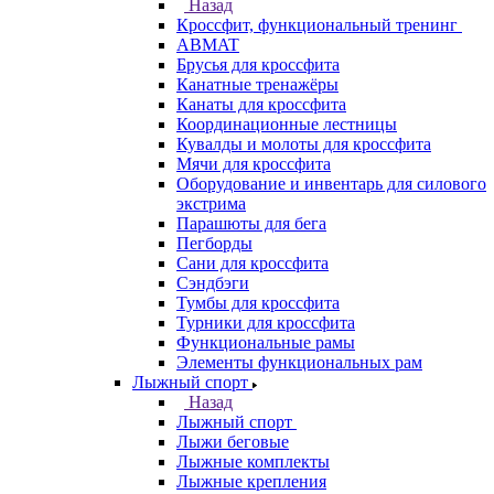
Назад
Кроссфит, функциональный тренинг
ABMAT
Брусья для кроссфита
Канатные тренажёры
Канаты для кроссфита
Координационные лестницы
Кувалды и молоты для кроссфита
Мячи для кроссфита
Оборудование и инвентарь для силового
экстрима
Парашюты для бега
Пегборды
Сани для кроссфита
Сэндбэги
Тумбы для кроссфита
Турники для кроссфита
Функциональные рамы
Элементы функциональных рам
Лыжный спорт
Назад
Лыжный спорт
Лыжи беговые
Лыжные комплекты
Лыжные крепления