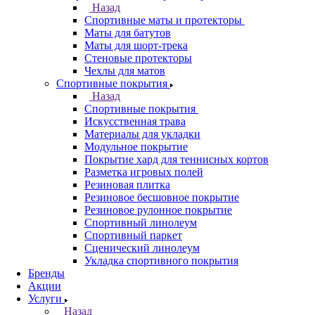
Назад
Спортивные маты и протекторы
Маты для батутов
Маты для шорт-трека
Стеновые протекторы
Чехлы для матов
Спортивные покрытия
Назад
Спортивные покрытия
Искусственная трава
Материалы для укладки
Модульное покрытие
Покрытие хард для теннисных кортов
Разметка игровых полей
Резиновая плитка
Резиновое бесшовное покрытие
Резиновое рулонное покрытие
Спортивный линолеум
Спортивный паркет
Сценический линолеум
Укладка спортивного покрытия
Бренды
Акции
Услуги
Назад