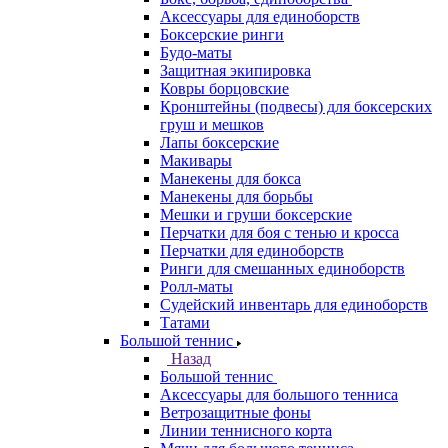
Аксессуары для единоборств
Боксерские ринги
Будо-маты
Защитная экипировка
Ковры борцовские
Кронштейны (подвесы) для боксерских
груш и мешков
Лапы боксерские
Макивары
Манекены для бокса
Манекены для борьбы
Мешки и груши боксерские
Перчатки для боя с тенью и кросса
Перчатки для единоборств
Ринги для смешанных единоборств
Ролл-маты
Судейский инвентарь для единоборств
Татами
Большой теннис
Назад
Большой теннис
Аксессуары для большого тенниса
Ветрозащитные фоны
Линии теннисного корта