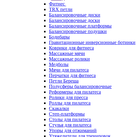
Фитнес
TRX петли
Балансировочные диски
Балансировочные доски
Балансировочные платформы
Балансировочные подушки
Бодибары
Гравитационные инверсионные ботинки
Коврики для фитнеса
Массажные мячи
Массажные ролики
Медболы
Мячи для пилатеса
Перчатки для фитнеса
Петли Береша
Полусферы балансировочные
Реформеры для пилатеса
Ролики для пресса
Роллы для пилатеса
Скакалки
Степ-платформы
Столы для пилатеса
Стулья для пилатеса
Упоры для отжиманий
Утяжелители для тренировок