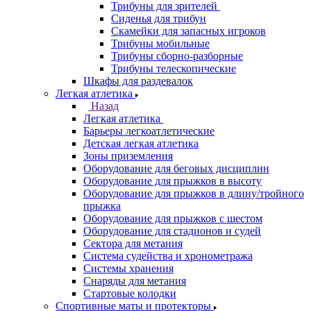
Трибуны для зрителей
Сиденья для трибун
Скамейки для запасных игроков
Трибуны мобильные
Трибуны сборно-разборные
Трибуны телескопические
Шкафы для раздевалок
Легкая атлетика
Назад
Легкая атлетика
Барьеры легкоатлетические
Детская легкая атлетика
Зоны приземления
Оборудование для беговых дисциплин
Оборудование для прыжков в высоту
Оборудование для прыжков в длину/тройного
прыжка
Оборудование для прыжков с шестом
Оборудование для стадионов и судей
Сектора для метания
Система судейства и хронометража
Системы хранения
Снаряды для метания
Стартовые колодки
Спортивные маты и протекторы