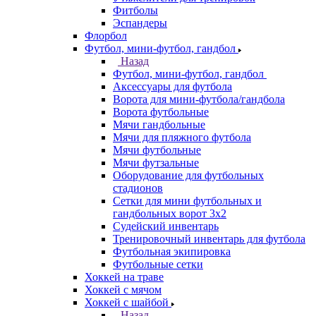
Фитболы
Эспандеры
Флорбол
Футбол, мини-футбол, гандбол
Назад
Футбол, мини-футбол, гандбол
Аксессуары для футбола
Ворота для мини-футбола/гандбола
Ворота футбольные
Мячи гандбольные
Мячи для пляжного футбола
Мячи футбольные
Мячи футзальные
Оборудование для футбольных
стадионов
Сетки для мини футбольных и
гандбольных ворот 3х2
Судейский инвентарь
Тренировочный инвентарь для футбола
Футбольная экипировка
Футбольные сетки
Хоккей на траве
Хоккей с мячом
Хоккей с шайбой
Назад