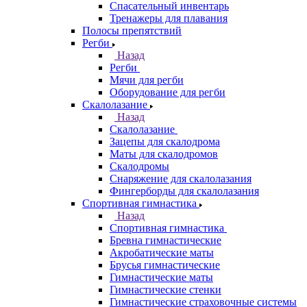
Спасательный инвентарь
Тренажеры для плавания
Полосы препятствий
Регби
Назад
Регби
Мячи для регби
Оборудование для регби
Скалолазание
Назад
Скалолазание
Зацепы для скалодрома
Маты для скалодромов
Скалодромы
Снаряжение для скалолазания
Фингерборды для скалолазания
Спортивная гимнастика
Назад
Спортивная гимнастика
Бревна гимнастические
Акробатические маты
Брусья гимнастические
Гимнастические маты
Гимнастические стенки
Гимнастические страховочные системы