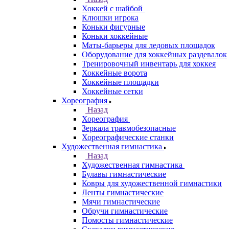
Хоккей с шайбой
Клюшки игрока
Коньки фигурные
Коньки хоккейные
Маты-барьеры для ледовых площадок
Оборудование для хоккейных раздевалок
Тренировочный инвентарь для хоккея
Хоккейные ворота
Хоккейные площадки
Хоккейные сетки
Хореография
Назад
Хореография
Зеркала травмобезопасные
Хореографические станки
Художественная гимнастика
Назад
Художественная гимнастика
Булавы гимнастические
Ковры для художественной гимнастики
Ленты гимнастические
Мячи гимнастические
Обручи гимнастические
Помосты гимнастические