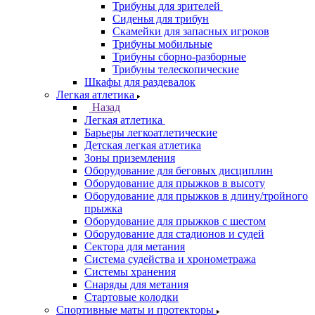
Трибуны для зрителей
Сиденья для трибун
Скамейки для запасных игроков
Трибуны мобильные
Трибуны сборно-разборные
Трибуны телескопические
Шкафы для раздевалок
Легкая атлетика
Назад
Легкая атлетика
Барьеры легкоатлетические
Детская легкая атлетика
Зоны приземления
Оборудование для беговых дисциплин
Оборудование для прыжков в высоту
Оборудование для прыжков в длину/тройного
прыжка
Оборудование для прыжков с шестом
Оборудование для стадионов и судей
Сектора для метания
Система судейства и хронометража
Системы хранения
Снаряды для метания
Стартовые колодки
Спортивные маты и протекторы