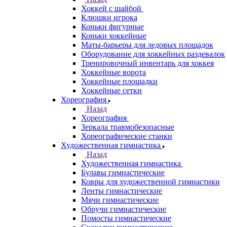
Хоккей с шайбой
Клюшки игрока
Коньки фигурные
Коньки хоккейные
Маты-барьеры для ледовых площадок
Оборудование для хоккейных раздевалок
Тренировочный инвентарь для хоккея
Хоккейные ворота
Хоккейные площадки
Хоккейные сетки
Хореография
Назад
Хореография
Зеркала травмобезопасные
Хореографические станки
Художественная гимнастика
Назад
Художественная гимнастика
Булавы гимнастические
Ковры для художественной гимнастики
Ленты гимнастические
Мячи гимнастические
Обручи гимнастические
Помосты гимнастические