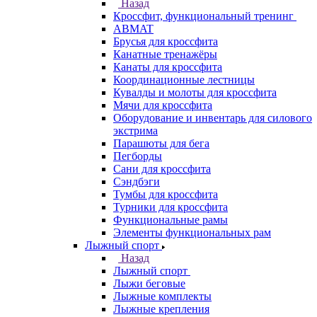
Назад
Кроссфит, функциональный тренинг
ABMAT
Брусья для кроссфита
Канатные тренажёры
Канаты для кроссфита
Координационные лестницы
Кувалды и молоты для кроссфита
Мячи для кроссфита
Оборудование и инвентарь для силового
экстрима
Парашюты для бега
Пегборды
Сани для кроссфита
Сэндбэги
Тумбы для кроссфита
Турники для кроссфита
Функциональные рамы
Элементы функциональных рам
Лыжный спорт
Назад
Лыжный спорт
Лыжи беговые
Лыжные комплекты
Лыжные крепления