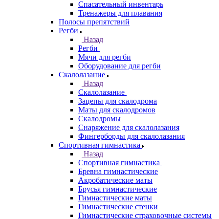
Спасательный инвентарь
Тренажеры для плавания
Полосы препятствий
Регби
Назад
Регби
Мячи для регби
Оборудование для регби
Скалолазание
Назад
Скалолазание
Зацепы для скалодрома
Маты для скалодромов
Скалодромы
Снаряжение для скалолазания
Фингерборды для скалолазания
Спортивная гимнастика
Назад
Спортивная гимнастика
Бревна гимнастические
Акробатические маты
Брусья гимнастические
Гимнастические маты
Гимнастические стенки
Гимнастические страховочные системы