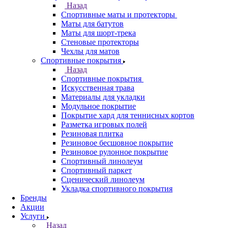
Назад
Спортивные маты и протекторы
Маты для батутов
Маты для шорт-трека
Стеновые протекторы
Чехлы для матов
Спортивные покрытия
Назад
Спортивные покрытия
Искусственная трава
Материалы для укладки
Модульное покрытие
Покрытие хард для теннисных кортов
Разметка игровых полей
Резиновая плитка
Резиновое бесшовное покрытие
Резиновое рулонное покрытие
Спортивный линолеум
Спортивный паркет
Сценический линолеум
Укладка спортивного покрытия
Бренды
Акции
Услуги
Назад