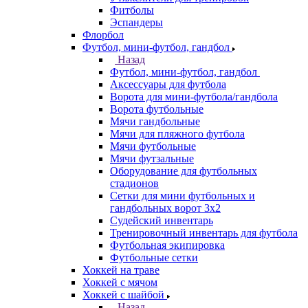
Фитболы
Эспандеры
Флорбол
Футбол, мини-футбол, гандбол
Назад
Футбол, мини-футбол, гандбол
Аксессуары для футбола
Ворота для мини-футбола/гандбола
Ворота футбольные
Мячи гандбольные
Мячи для пляжного футбола
Мячи футбольные
Мячи футзальные
Оборудование для футбольных
стадионов
Сетки для мини футбольных и
гандбольных ворот 3х2
Судейский инвентарь
Тренировочный инвентарь для футбола
Футбольная экипировка
Футбольные сетки
Хоккей на траве
Хоккей с мячом
Хоккей с шайбой
Назад