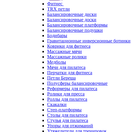
Фитнес
TRX петли
Балансировочные диски
Балансировочные доски
Балансировочные платформы
Балансировочные подушки
Бодибары
Гравитационные инверсионные ботинки
Коврики для фитнеса
Массажные мячи
Массажные ролики
Медболы
Мячи для пилатеса
Перчатки для фитнеса
Петли Береша
Полусферы балансировочные
Реформеры для пилатеса
Ролики для пресса
Роллы для пилатеса
Скакалки
Степ-платформы
Столы для пилатеса
Стулья для пилатеса
Упоры для отжиманий
Утяжелители для тренировок