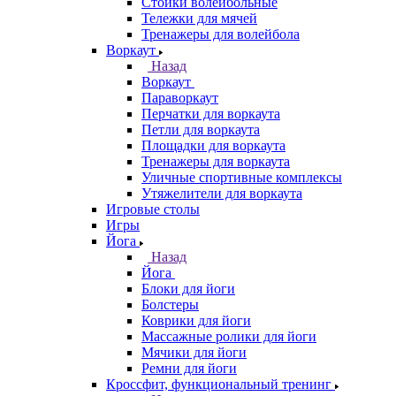
Стойки волейбольные
Тележки для мячей
Тренажеры для волейбола
Воркаут
Назад
Воркаут
Параворкаут
Перчатки для воркаута
Петли для воркаута
Площадки для воркаута
Тренажеры для воркаута
Уличные спортивные комплексы
Утяжелители для воркаута
Игровые столы
Игры
Йога
Назад
Йога
Блоки для йоги
Болстеры
Коврики для йоги
Массажные ролики для йоги
Мячики для йоги
Ремни для йоги
Кроссфит, функциональный тренинг