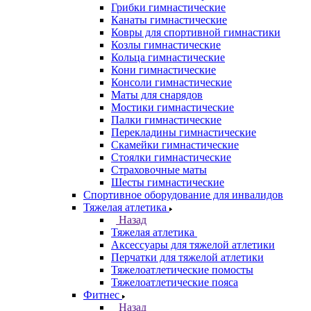
Грибки гимнастические
Канаты гимнастические
Ковры для спортивной гимнастики
Козлы гимнастические
Кольца гимнастические
Кони гимнастические
Консоли гимнастические
Маты для снарядов
Мостики гимнастические
Палки гимнастические
Перекладины гимнастические
Скамейки гимнастические
Стоялки гимнастические
Страховочные маты
Шесты гимнастические
Спортивное оборудование для инвалидов
Тяжелая атлетика
Назад
Тяжелая атлетика
Аксессуары для тяжелой атлетики
Перчатки для тяжелой атлетики
Тяжелоатлетические помосты
Тяжелоатлетические пояса
Фитнес
Назад