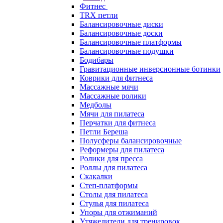
Фитнес
TRX петли
Балансировочные диски
Балансировочные доски
Балансировочные платформы
Балансировочные подушки
Бодибары
Гравитационные инверсионные ботинки
Коврики для фитнеса
Массажные мячи
Массажные ролики
Медболы
Мячи для пилатеса
Перчатки для фитнеса
Петли Береша
Полусферы балансировочные
Реформеры для пилатеса
Ролики для пресса
Роллы для пилатеса
Скакалки
Степ-платформы
Столы для пилатеса
Стулья для пилатеса
Упоры для отжиманий
Утяжелители для тренировок