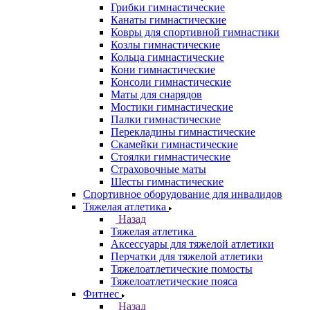
Грибки гимнастические
Канаты гимнастические
Ковры для спортивной гимнастики
Козлы гимнастические
Кольца гимнастические
Кони гимнастические
Консоли гимнастические
Маты для снарядов
Мостики гимнастические
Палки гимнастические
Перекладины гимнастические
Скамейки гимнастические
Стоялки гимнастические
Страховочные маты
Шесты гимнастические
Спортивное оборудование для инвалидов
Тяжелая атлетика
Назад
Тяжелая атлетика
Аксессуары для тяжелой атлетики
Перчатки для тяжелой атлетики
Тяжелоатлетические помосты
Тяжелоатлетические пояса
Фитнес
Назад