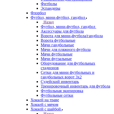
Фитболы
Эспандеры
Флорбол
Футбол, мини-футбол, гандбол
Назад
Футбол, мини-футбол, гандбол
Аксессуары для футбола
Ворота для мини-футбола/гандбола
Ворота футбольные
Мячи гандбольные
Мячи для пляжного футбола
Мячи футбольные
Мячи футзальные
Оборудование для футбольных
стадионов
Сетки для мини футбольных и
гандбольных ворот 3х2
Судейский инвентарь
Тренировочный инвентарь для футбола
Футбольная экипировка
Футбольные сетки
Хоккей на траве
Хоккей с мячом
Хоккей с шайбой
Назад