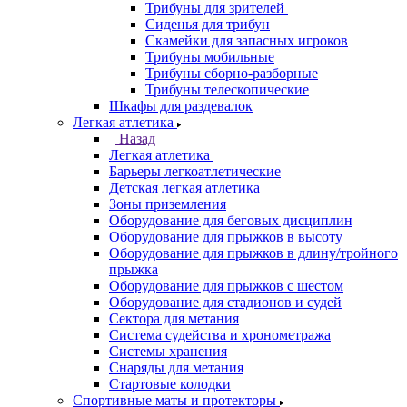
Трибуны для зрителей
Сиденья для трибун
Скамейки для запасных игроков
Трибуны мобильные
Трибуны сборно-разборные
Трибуны телескопические
Шкафы для раздевалок
Легкая атлетика
Назад
Легкая атлетика
Барьеры легкоатлетические
Детская легкая атлетика
Зоны приземления
Оборудование для беговых дисциплин
Оборудование для прыжков в высоту
Оборудование для прыжков в длину/тройного
прыжка
Оборудование для прыжков с шестом
Оборудование для стадионов и судей
Сектора для метания
Система судейства и хронометража
Системы хранения
Снаряды для метания
Стартовые колодки
Спортивные маты и протекторы