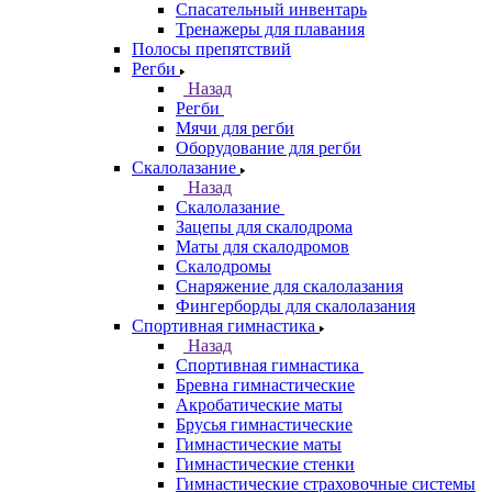
Спасательный инвентарь
Тренажеры для плавания
Полосы препятствий
Регби
Назад
Регби
Мячи для регби
Оборудование для регби
Скалолазание
Назад
Скалолазание
Зацепы для скалодрома
Маты для скалодромов
Скалодромы
Снаряжение для скалолазания
Фингерборды для скалолазания
Спортивная гимнастика
Назад
Спортивная гимнастика
Бревна гимнастические
Акробатические маты
Брусья гимнастические
Гимнастические маты
Гимнастические стенки
Гимнастические страховочные системы