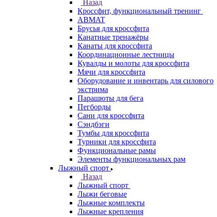
Назад
Кроссфит, функциональный тренинг
ABMAT
Брусья для кроссфита
Канатные тренажёры
Канаты для кроссфита
Координационные лестницы
Кувалды и молоты для кроссфита
Мячи для кроссфита
Оборудование и инвентарь для силового
экстрима
Парашюты для бега
Пегборды
Сани для кроссфита
Сэндбэги
Тумбы для кроссфита
Турники для кроссфита
Функциональные рамы
Элементы функциональных рам
Лыжный спорт
Назад
Лыжный спорт
Лыжи беговые
Лыжные комплекты
Лыжные крепления