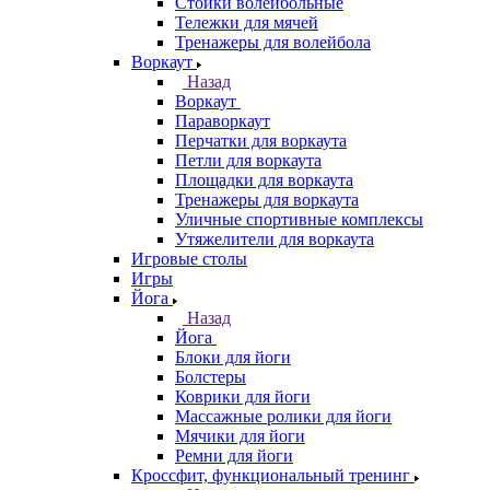
Стойки волейбольные
Тележки для мячей
Тренажеры для волейбола
Воркаут
Назад
Воркаут
Параворкаут
Перчатки для воркаута
Петли для воркаута
Площадки для воркаута
Тренажеры для воркаута
Уличные спортивные комплексы
Утяжелители для воркаута
Игровые столы
Игры
Йога
Назад
Йога
Блоки для йоги
Болстеры
Коврики для йоги
Массажные ролики для йоги
Мячики для йоги
Ремни для йоги
Кроссфит, функциональный тренинг