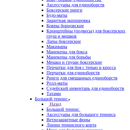
Аксессуары для единоборств
Боксерские ринги
Будо-маты
Защитная экипировка
Ковры борцовские
Кронштейны (подвесы) для боксерских
груш и мешков
Лапы боксерские
Макивары
Манекены для бокса
Манекены для борьбы
Мешки и груши боксерские
Перчатки для боя с тенью и кросса
Перчатки для единоборств
Ринги для смешанных единоборств
Ролл-маты
Судейский инвентарь для единоборств
Татами
Большой теннис
Назад
Большой теннис
Аксессуары для большого тенниса
Ветрозащитные фоны
Линии теннисного корта