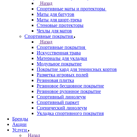
Назад
Спортивные маты и протекторы
Маты для батутов
Маты для шорт-трека
Стеновые протекторы
Чехлы для матов
Спортивные покрытия
Назад
Спортивные покрытия
Искусственная трава
Материалы для укладки
Модульное покрытие
Покрытие хард для теннисных кортов
Разметка игровых полей
Резиновая плитка
Резиновое бесшовное покрытие
Резиновое рулонное покрытие
Спортивный линолеум
Спортивный паркет
Сценический линолеум
Укладка спортивного покрытия
Бренды
Акции
Услуги
Назад