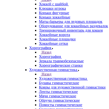
Хоккей с шайбой
Клюшки игрока
Коньки фигурные
Коньки хоккейные
Маты-барьеры для ледовых площадок
Оборудование для хоккейных раздевалок
Тренировочный инвентарь для хоккея
Хоккейные ворота
Хоккейные площадки
Хоккейные сетки
Хореография
Назад
Хореография
Зеркала травмобезопасные
Хореографические станки
Художественная гимнастика
Назад
Художественная гимнастика
Булавы гимнастические
Ковры для художественной гимнастики
Ленты гимнастические
Мячи гимнастические
Обручи гимнастические
Помосты гимнастические