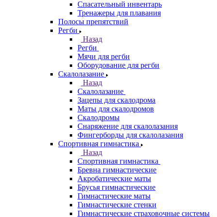
Спасательный инвентарь
Тренажеры для плавания
Полосы препятствий
Регби
Назад
Регби
Мячи для регби
Оборудование для регби
Скалолазание
Назад
Скалолазание
Зацепы для скалодрома
Маты для скалодромов
Скалодромы
Снаряжение для скалолазания
Фингерборды для скалолазания
Спортивная гимнастика
Назад
Спортивная гимнастика
Бревна гимнастические
Акробатические маты
Брусья гимнастические
Гимнастические маты
Гимнастические стенки
Гимнастические страховочные системы