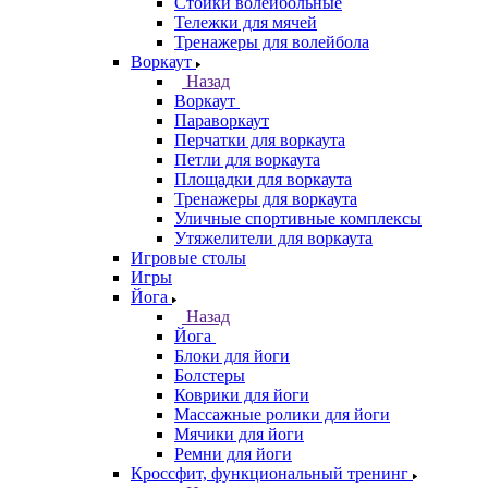
Стойки волейбольные
Тележки для мячей
Тренажеры для волейбола
Воркаут
Назад
Воркаут
Параворкаут
Перчатки для воркаута
Петли для воркаута
Площадки для воркаута
Тренажеры для воркаута
Уличные спортивные комплексы
Утяжелители для воркаута
Игровые столы
Игры
Йога
Назад
Йога
Блоки для йоги
Болстеры
Коврики для йоги
Массажные ролики для йоги
Мячики для йоги
Ремни для йоги
Кроссфит, функциональный тренинг