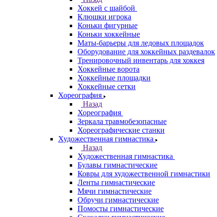
Хоккей с шайбой
Клюшки игрока
Коньки фигурные
Коньки хоккейные
Маты-барьеры для ледовых площадок
Оборудование для хоккейных раздевалок
Тренировочный инвентарь для хоккея
Хоккейные ворота
Хоккейные площадки
Хоккейные сетки
Хореография
Назад
Хореография
Зеркала травмобезопасные
Хореографические станки
Художественная гимнастика
Назад
Художественная гимнастика
Булавы гимнастические
Ковры для художественной гимнастики
Ленты гимнастические
Мячи гимнастические
Обручи гимнастические
Помосты гимнастические