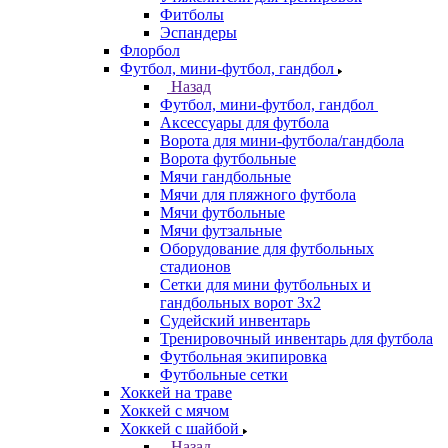
Фитболы
Эспандеры
Флорбол
Футбол, мини-футбол, гандбол
Назад
Футбол, мини-футбол, гандбол
Аксессуары для футбола
Ворота для мини-футбола/гандбола
Ворота футбольные
Мячи гандбольные
Мячи для пляжного футбола
Мячи футбольные
Мячи футзальные
Оборудование для футбольных
стадионов
Сетки для мини футбольных и
гандбольных ворот 3х2
Судейский инвентарь
Тренировочный инвентарь для футбола
Футбольная экипировка
Футбольные сетки
Хоккей на траве
Хоккей с мячом
Хоккей с шайбой
Назад