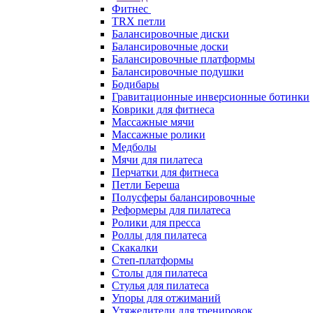
Фитнес
TRX петли
Балансировочные диски
Балансировочные доски
Балансировочные платформы
Балансировочные подушки
Бодибары
Гравитационные инверсионные ботинки
Коврики для фитнеса
Массажные мячи
Массажные ролики
Медболы
Мячи для пилатеса
Перчатки для фитнеса
Петли Береша
Полусферы балансировочные
Реформеры для пилатеса
Ролики для пресса
Роллы для пилатеса
Скакалки
Степ-платформы
Столы для пилатеса
Стулья для пилатеса
Упоры для отжиманий
Утяжелители для тренировок