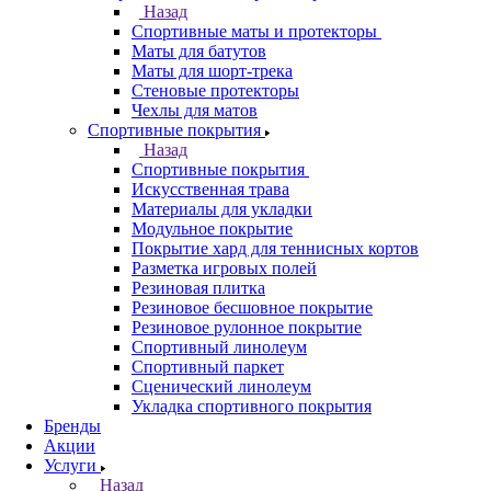
Назад
Спортивные маты и протекторы
Маты для батутов
Маты для шорт-трека
Стеновые протекторы
Чехлы для матов
Спортивные покрытия
Назад
Спортивные покрытия
Искусственная трава
Материалы для укладки
Модульное покрытие
Покрытие хард для теннисных кортов
Разметка игровых полей
Резиновая плитка
Резиновое бесшовное покрытие
Резиновое рулонное покрытие
Спортивный линолеум
Спортивный паркет
Сценический линолеум
Укладка спортивного покрытия
Бренды
Акции
Услуги
Назад