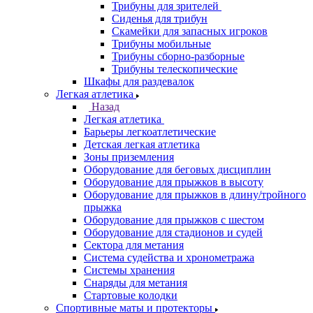
Трибуны для зрителей
Сиденья для трибун
Скамейки для запасных игроков
Трибуны мобильные
Трибуны сборно-разборные
Трибуны телескопические
Шкафы для раздевалок
Легкая атлетика
Назад
Легкая атлетика
Барьеры легкоатлетические
Детская легкая атлетика
Зоны приземления
Оборудование для беговых дисциплин
Оборудование для прыжков в высоту
Оборудование для прыжков в длину/тройного
прыжка
Оборудование для прыжков с шестом
Оборудование для стадионов и судей
Сектора для метания
Система судейства и хронометража
Системы хранения
Снаряды для метания
Стартовые колодки
Спортивные маты и протекторы