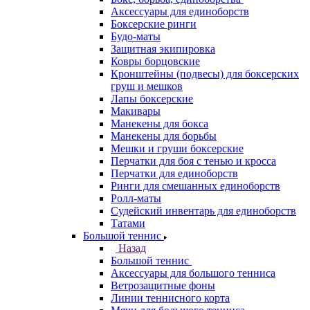
Аксессуары для единоборств
Боксерские ринги
Будо-маты
Защитная экипировка
Ковры борцовские
Кронштейны (подвесы) для боксерских
груш и мешков
Лапы боксерские
Макивары
Манекены для бокса
Манекены для борьбы
Мешки и груши боксерские
Перчатки для боя с тенью и кросса
Перчатки для единоборств
Ринги для смешанных единоборств
Ролл-маты
Судейский инвентарь для единоборств
Татами
Большой теннис
Назад
Большой теннис
Аксессуары для большого тенниса
Ветрозащитные фоны
Линии теннисного корта