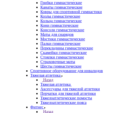
Грибки гимнастические
Канаты гимнастические
Ковры для спортивной гимнастики
Козлы гимнастические
Кольца гимнастические
Кони гимнастические
Консоли гимнастические
Маты для снарядов
Мостики гимнастические
Палки гимнастические
Перекладины гимнастические
Скамейки гимнастические
Стоялки гимнастические
Страховочные маты
Шесты гимнастические
Спортивное оборудование для инвалидов
Тяжелая атлетика
Назад
Тяжелая атлетика
Аксессуары для тяжелой атлетики
Перчатки для тяжелой атлетики
Тяжелоатлетические помосты
Тяжелоатлетические пояса
Фитнес
Назад