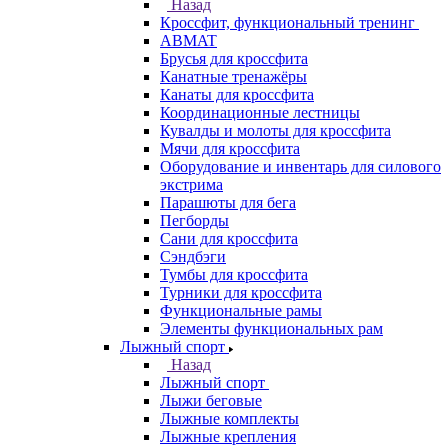
Назад
Кроссфит, функциональный тренинг
ABMAT
Брусья для кроссфита
Канатные тренажёры
Канаты для кроссфита
Координационные лестницы
Кувалды и молоты для кроссфита
Мячи для кроссфита
Оборудование и инвентарь для силового
экстрима
Парашюты для бега
Пегборды
Сани для кроссфита
Сэндбэги
Тумбы для кроссфита
Турники для кроссфита
Функциональные рамы
Элементы функциональных рам
Лыжный спорт
Назад
Лыжный спорт
Лыжи беговые
Лыжные комплекты
Лыжные крепления