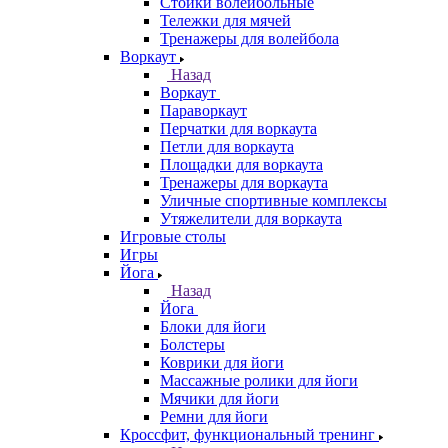
Стойки волейбольные
Тележки для мячей
Тренажеры для волейбола
Воркаут
Назад
Воркаут
Параворкаут
Перчатки для воркаута
Петли для воркаута
Площадки для воркаута
Тренажеры для воркаута
Уличные спортивные комплексы
Утяжелители для воркаута
Игровые столы
Игры
Йога
Назад
Йога
Блоки для йоги
Болстеры
Коврики для йоги
Массажные ролики для йоги
Мячики для йоги
Ремни для йоги
Кроссфит, функциональный тренинг