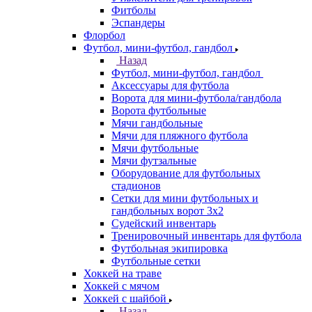
Фитболы
Эспандеры
Флорбол
Футбол, мини-футбол, гандбол
Назад
Футбол, мини-футбол, гандбол
Аксессуары для футбола
Ворота для мини-футбола/гандбола
Ворота футбольные
Мячи гандбольные
Мячи для пляжного футбола
Мячи футбольные
Мячи футзальные
Оборудование для футбольных
стадионов
Сетки для мини футбольных и
гандбольных ворот 3х2
Судейский инвентарь
Тренировочный инвентарь для футбола
Футбольная экипировка
Футбольные сетки
Хоккей на траве
Хоккей с мячом
Хоккей с шайбой
Назад