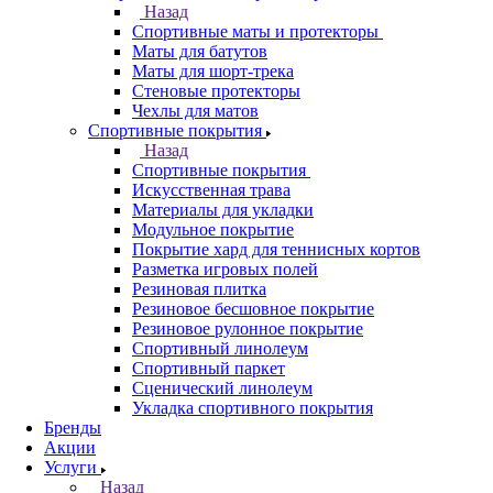
Назад
Спортивные маты и протекторы
Маты для батутов
Маты для шорт-трека
Стеновые протекторы
Чехлы для матов
Спортивные покрытия
Назад
Спортивные покрытия
Искусственная трава
Материалы для укладки
Модульное покрытие
Покрытие хард для теннисных кортов
Разметка игровых полей
Резиновая плитка
Резиновое бесшовное покрытие
Резиновое рулонное покрытие
Спортивный линолеум
Спортивный паркет
Сценический линолеум
Укладка спортивного покрытия
Бренды
Акции
Услуги
Назад