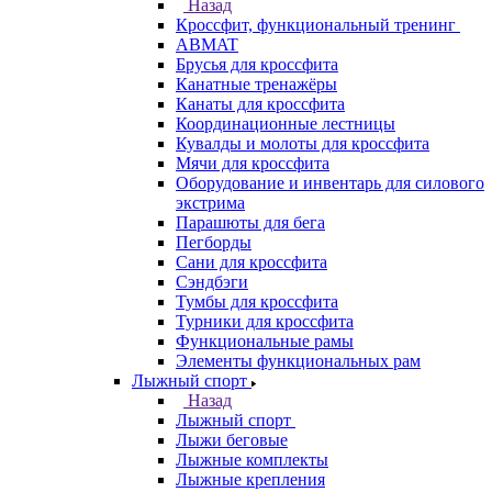
Назад
Кроссфит, функциональный тренинг
ABMAT
Брусья для кроссфита
Канатные тренажёры
Канаты для кроссфита
Координационные лестницы
Кувалды и молоты для кроссфита
Мячи для кроссфита
Оборудование и инвентарь для силового
экстрима
Парашюты для бега
Пегборды
Сани для кроссфита
Сэндбэги
Тумбы для кроссфита
Турники для кроссфита
Функциональные рамы
Элементы функциональных рам
Лыжный спорт
Назад
Лыжный спорт
Лыжи беговые
Лыжные комплекты
Лыжные крепления