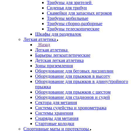
Трибуны для зрителей
Сиденья для трибун
Скамейки для запасных игроков
Трибуны мобильные
Трибуны сборно-разборные
Трибуны телескопические
Шкафы для раздевалок
Легкая атлетика
Назад
Легкая атлетика
Барьеры легкоатлетические
Детская легкая атлетика
Зоны приземления
Оборудование для беговых дисциплин
Оборудование для прыжков в высоту
Оборудование для прыжков в длину/тройного
прыжка
Оборудование для прыжков с шестом
Оборудование для стадионов и судей
Сектора для метания
Система судейства и хронометража
Системы хранения
Снаряды для метания
Стартовые колодки
Спортивные маты и протекторы