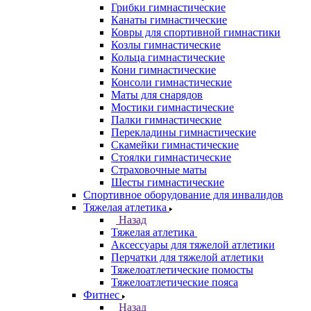
Грибки гимнастические
Канаты гимнастические
Ковры для спортивной гимнастики
Козлы гимнастические
Кольца гимнастические
Кони гимнастические
Консоли гимнастические
Маты для снарядов
Мостики гимнастические
Палки гимнастические
Перекладины гимнастические
Скамейки гимнастические
Стоялки гимнастические
Страховочные маты
Шесты гимнастические
Спортивное оборудование для инвалидов
Тяжелая атлетика
Назад
Тяжелая атлетика
Аксессуары для тяжелой атлетики
Перчатки для тяжелой атлетики
Тяжелоатлетические помосты
Тяжелоатлетические пояса
Фитнес
Назад