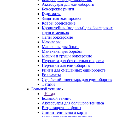
Аксессуары для единоборств
Боксерские ринги
Будо-маты
Защитная экипировка
Ковры борцовские
Кронштейны (подвесы) для боксерских
груш и мешков
Лапы боксерские
Макивары
Манекены для бокса
Манекены для борьбы
Мешки и груши боксерские
Перчатки для боя с тенью и кросса
Перчатки для единоборств
Ринги для смешанных единоборств
Ролл-маты
Судейский инвентарь для единоборств
Татами
Большой теннис
Назад
Большой теннис
Аксессуары для большого тенниса
Ветрозащитные фоны
Линии теннисного корта