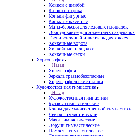
Хоккей с шайбой
Клюшки игрока
Коньки фигурные
Коньки хоккейные
Маты-барьеры для ледовых площадок
Оборудование для хоккейных раздевалок
Тренировочный инвентарь для хоккея
Хоккейные ворота
Хоккейные площадки
Хоккейные сетки
Хореография
Назад
Хореография
Зеркала травмобезопасные
Хореографические станки
Художественная гимнастика
Назад
Художественная гимнастика
Булавы гимнастические
Ковры для художественной гимнастики
Ленты гимнастические
Мячи гимнастические
Обручи гимнастические
Помосты гимнастические