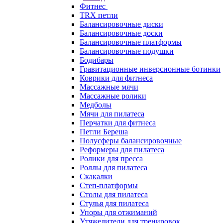
Фитнес
TRX петли
Балансировочные диски
Балансировочные доски
Балансировочные платформы
Балансировочные подушки
Бодибары
Гравитационные инверсионные ботинки
Коврики для фитнеса
Массажные мячи
Массажные ролики
Медболы
Мячи для пилатеса
Перчатки для фитнеса
Петли Береша
Полусферы балансировочные
Реформеры для пилатеса
Ролики для пресса
Роллы для пилатеса
Скакалки
Степ-платформы
Столы для пилатеса
Стулья для пилатеса
Упоры для отжиманий
Утяжелители для тренировок