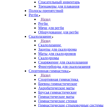
Спасательный инвентарь
Тренажеры для плавания
Полосы препятствий
Регби
Назад
Регби
Мячи для регби
Оборудование для регби
Скалолазание
Назад
Скалолазание
Зацепы для скалодрома
Маты для скалодромов
Скалодромы
Снаряжение для скалолазания
Фингерборды для скалолазания
Спортивная гимнастика
Назад
Спортивная гимнастика
Бревна гимнастические
Акробатические маты
Брусья гимнастические
Гимнастические маты
Гимнастические стенки
Гимнастические страховочные системы