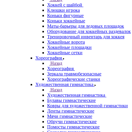
Хоккей с шайбой
Клюшки игрока
Коньки фигурные
Коньки хоккейные
Маты-барьеры для ледовых площадок
Оборудование для хоккейных раздевалок
Тренировочный инвентарь для хоккея
Хоккейные ворота
Хоккейные площадки
Хоккейные сетки
Хореография
Назад
Хореография
Зеркала травмобезопасные
Хореографические станки
Художественная гимнастика
Назад
Художественная гимнастика
Булавы гимнастические
Ковры для художественной гимнастики
Ленты гимнастические
Мячи гимнастические
Обручи гимнастические
Помосты гимнастические