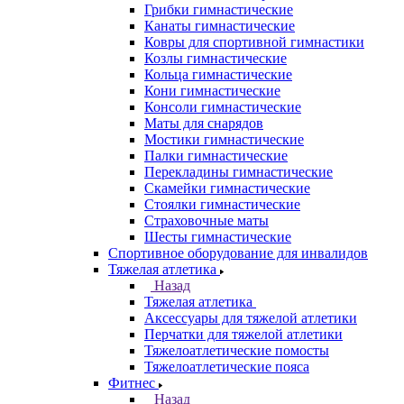
Грибки гимнастические
Канаты гимнастические
Ковры для спортивной гимнастики
Козлы гимнастические
Кольца гимнастические
Кони гимнастические
Консоли гимнастические
Маты для снарядов
Мостики гимнастические
Палки гимнастические
Перекладины гимнастические
Скамейки гимнастические
Стоялки гимнастические
Страховочные маты
Шесты гимнастические
Спортивное оборудование для инвалидов
Тяжелая атлетика
Назад
Тяжелая атлетика
Аксессуары для тяжелой атлетики
Перчатки для тяжелой атлетики
Тяжелоатлетические помосты
Тяжелоатлетические пояса
Фитнес
Назад