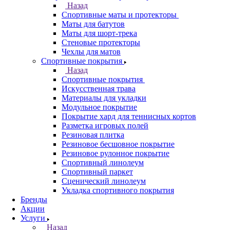
Назад
Спортивные маты и протекторы
Маты для батутов
Маты для шорт-трека
Стеновые протекторы
Чехлы для матов
Спортивные покрытия
Назад
Спортивные покрытия
Искусственная трава
Материалы для укладки
Модульное покрытие
Покрытие хард для теннисных кортов
Разметка игровых полей
Резиновая плитка
Резиновое бесшовное покрытие
Резиновое рулонное покрытие
Спортивный линолеум
Спортивный паркет
Сценический линолеум
Укладка спортивного покрытия
Бренды
Акции
Услуги
Назад