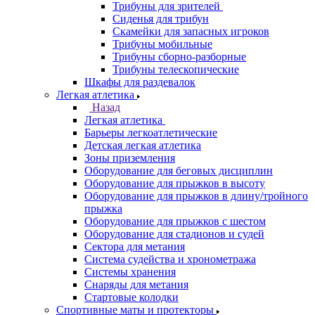
Трибуны для зрителей
Сиденья для трибун
Скамейки для запасных игроков
Трибуны мобильные
Трибуны сборно-разборные
Трибуны телескопические
Шкафы для раздевалок
Легкая атлетика
Назад
Легкая атлетика
Барьеры легкоатлетические
Детская легкая атлетика
Зоны приземления
Оборудование для беговых дисциплин
Оборудование для прыжков в высоту
Оборудование для прыжков в длину/тройного
прыжка
Оборудование для прыжков с шестом
Оборудование для стадионов и судей
Сектора для метания
Система судейства и хронометража
Системы хранения
Снаряды для метания
Стартовые колодки
Спортивные маты и протекторы