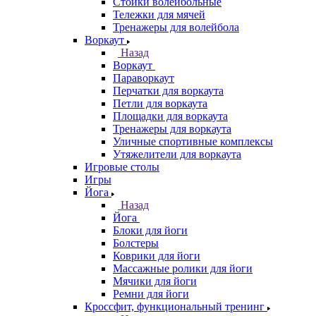
Стойки волейбольные
Тележки для мячей
Тренажеры для волейбола
Воркаут
Назад
Воркаут
Параворкаут
Перчатки для воркаута
Петли для воркаута
Площадки для воркаута
Тренажеры для воркаута
Уличные спортивные комплексы
Утяжелители для воркаута
Игровые столы
Игры
Йога
Назад
Йога
Блоки для йоги
Болстеры
Коврики для йоги
Массажные ролики для йоги
Мячики для йоги
Ремни для йоги
Кроссфит, функциональный тренинг