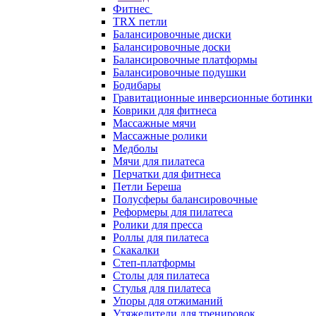
Фитнес
TRX петли
Балансировочные диски
Балансировочные доски
Балансировочные платформы
Балансировочные подушки
Бодибары
Гравитационные инверсионные ботинки
Коврики для фитнеса
Массажные мячи
Массажные ролики
Медболы
Мячи для пилатеса
Перчатки для фитнеса
Петли Береша
Полусферы балансировочные
Реформеры для пилатеса
Ролики для пресса
Роллы для пилатеса
Скакалки
Степ-платформы
Столы для пилатеса
Стулья для пилатеса
Упоры для отжиманий
Утяжелители для тренировок