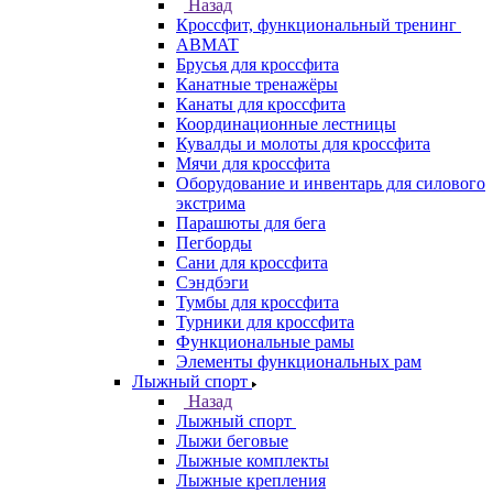
Назад
Кроссфит, функциональный тренинг
ABMAT
Брусья для кроссфита
Канатные тренажёры
Канаты для кроссфита
Координационные лестницы
Кувалды и молоты для кроссфита
Мячи для кроссфита
Оборудование и инвентарь для силового
экстрима
Парашюты для бега
Пегборды
Сани для кроссфита
Сэндбэги
Тумбы для кроссфита
Турники для кроссфита
Функциональные рамы
Элементы функциональных рам
Лыжный спорт
Назад
Лыжный спорт
Лыжи беговые
Лыжные комплекты
Лыжные крепления