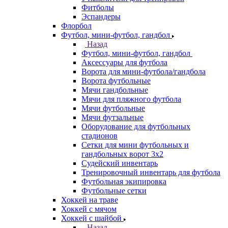
Фитболы
Эспандеры
Флорбол
Футбол, мини-футбол, гандбол
Назад
Футбол, мини-футбол, гандбол
Аксессуары для футбола
Ворота для мини-футбола/гандбола
Ворота футбольные
Мячи гандбольные
Мячи для пляжного футбола
Мячи футбольные
Мячи футзальные
Оборудование для футбольных
стадионов
Сетки для мини футбольных и
гандбольных ворот 3х2
Судейский инвентарь
Тренировочный инвентарь для футбола
Футбольная экипировка
Футбольные сетки
Хоккей на траве
Хоккей с мячом
Хоккей с шайбой
Назад