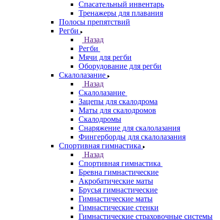
Спасательный инвентарь
Тренажеры для плавания
Полосы препятствий
Регби
Назад
Регби
Мячи для регби
Оборудование для регби
Скалолазание
Назад
Скалолазание
Зацепы для скалодрома
Маты для скалодромов
Скалодромы
Снаряжение для скалолазания
Фингерборды для скалолазания
Спортивная гимнастика
Назад
Спортивная гимнастика
Бревна гимнастические
Акробатические маты
Брусья гимнастические
Гимнастические маты
Гимнастические стенки
Гимнастические страховочные системы