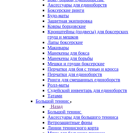
Аксессуары для единоборств
Боксерские ринги
Будо-маты
Защитная экипировка
Ковры борцовские
Кронштейны (подвесы) для боксерских
груш и мешков
Лапы боксерские
Макивары
Манекены для бокса
Манекены для борьбы
Мешки и груши боксерские
Перчатки для боя с тенью и кросса
Перчатки для единоборств
Ринги для смешанных единоборств
Ролл-маты
Судейский инвентарь для единоборств
Татами
Большой теннис
Назад
Большой теннис
Аксессуары для большого тенниса
Ветрозащитные фоны
Линии теннисного корта