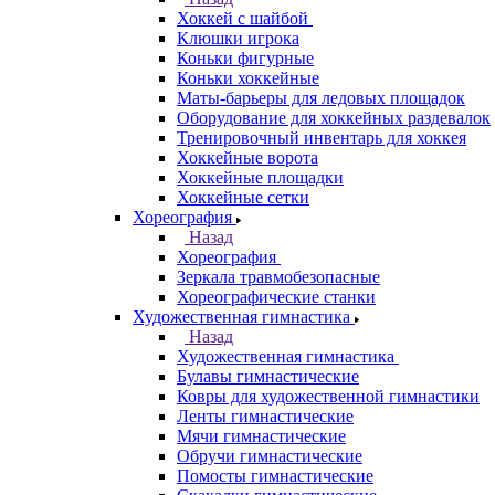
Хоккей с шайбой
Клюшки игрока
Коньки фигурные
Коньки хоккейные
Маты-барьеры для ледовых площадок
Оборудование для хоккейных раздевалок
Тренировочный инвентарь для хоккея
Хоккейные ворота
Хоккейные площадки
Хоккейные сетки
Хореография
Назад
Хореография
Зеркала травмобезопасные
Хореографические станки
Художественная гимнастика
Назад
Художественная гимнастика
Булавы гимнастические
Ковры для художественной гимнастики
Ленты гимнастические
Мячи гимнастические
Обручи гимнастические
Помосты гимнастические