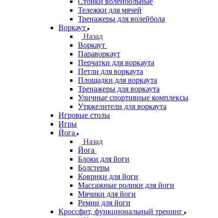
Стойки волейбольные
Тележки для мячей
Тренажеры для волейбола
Воркаут
Назад
Воркаут
Параворкаут
Перчатки для воркаута
Петли для воркаута
Площадки для воркаута
Тренажеры для воркаута
Уличные спортивные комплексы
Утяжелители для воркаута
Игровые столы
Игры
Йога
Назад
Йога
Блоки для йоги
Болстеры
Коврики для йоги
Массажные ролики для йоги
Мячики для йоги
Ремни для йоги
Кроссфит, функциональный тренинг