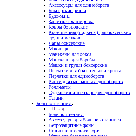
Аксессуары для единоборств
Боксерские ринги
Будо-маты
Защитная экипировка
Ковры борцовские
Кронштейны (подвесы) для боксерских
груш и мешков
Лапы боксерские
Макивары
Манекены для бокса
Манекены для борьбы
Мешки и груши боксерские
Перчатки для боя с тенью и кросса
Перчатки для единоборств
Ринги для смешанных единоборств
Ролл-маты
Судейский инвентарь для единоборств
Татами
Большой теннис
Назад
Большой теннис
Аксессуары для большого тенниса
Ветрозащитные фоны
Линии теннисного корта