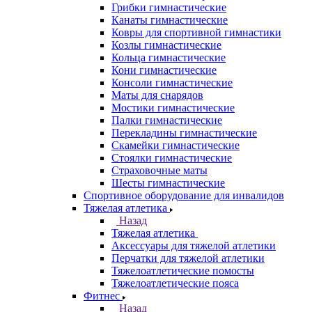
Грибки гимнастические
Канаты гимнастические
Ковры для спортивной гимнастики
Козлы гимнастические
Кольца гимнастические
Кони гимнастические
Консоли гимнастические
Маты для снарядов
Мостики гимнастические
Палки гимнастические
Перекладины гимнастические
Скамейки гимнастические
Стоялки гимнастические
Страховочные маты
Шесты гимнастические
Спортивное оборудование для инвалидов
Тяжелая атлетика
Назад
Тяжелая атлетика
Аксессуары для тяжелой атлетики
Перчатки для тяжелой атлетики
Тяжелоатлетические помосты
Тяжелоатлетические пояса
Фитнес
Назад