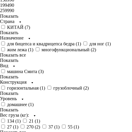
199490
259990
Показать
Страна
КИТАЙ (
7
)
Показать
Назначение
для бицепса и квадрицепса бедра (
1
)
для ног (
1
)
жим лежа (
1
)
многофункциональный (
2
)
Показать все
Показать
Вид
машина Смита (
3
)
Показать
Конструкция
горизонтальная (
1
)
грузоблочный (
2
)
Показать
Уровень
домашнее (
1
)
Показать
Вес груза (кг):
134 (
1
)
21 (
1
)
27 (
1
)
270 (
2
)
37 (
1
)
55 (
1
)