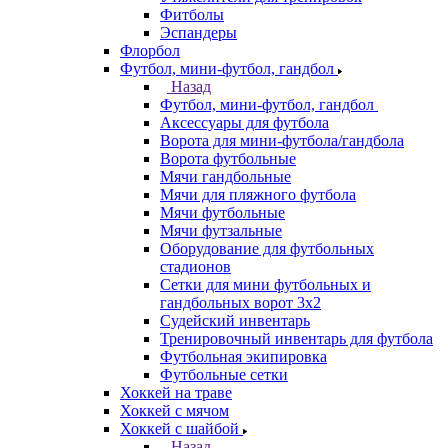
Фитболы
Эспандеры
Флорбол
Футбол, мини-футбол, гандбол
Назад
Футбол, мини-футбол, гандбол
Аксессуары для футбола
Ворота для мини-футбола/гандбола
Ворота футбольные
Мячи гандбольные
Мячи для пляжного футбола
Мячи футбольные
Мячи футзальные
Оборудование для футбольных
стадионов
Сетки для мини футбольных и
гандбольных ворот 3х2
Судейский инвентарь
Тренировочный инвентарь для футбола
Футбольная экипировка
Футбольные сетки
Хоккей на траве
Хоккей с мячом
Хоккей с шайбой
Назад