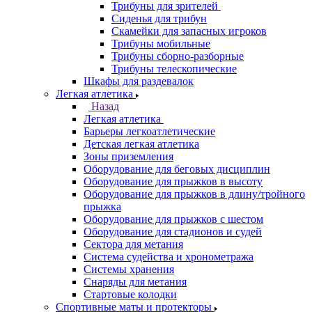
Трибуны для зрителей
Сиденья для трибун
Скамейки для запасных игроков
Трибуны мобильные
Трибуны сборно-разборные
Трибуны телескопические
Шкафы для раздевалок
Легкая атлетика
Назад
Легкая атлетика
Барьеры легкоатлетические
Детская легкая атлетика
Зоны приземления
Оборудование для беговых дисциплин
Оборудование для прыжков в высоту
Оборудование для прыжков в длину/тройного
прыжка
Оборудование для прыжков с шестом
Оборудование для стадионов и судей
Сектора для метания
Система судейства и хронометража
Системы хранения
Снаряды для метания
Стартовые колодки
Спортивные маты и протекторы