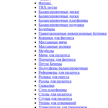
Фитнес
TRX петли
Балансировочные диски
Балансировочные доски
Балансировочные платформы
Балансировочные подушки
Бодибары
Гравитационные инверсионные ботинки
Коврики для фитнеса
Массажные мячи
Массажные ролики
Медболы
Мячи для пилатеса
Перчатки для фитнеса
Петли Береша
Полусферы балансировочные
Реформеры для пилатеса
Ролики для пресса
Роллы для пилатеса
Скакалки
Степ-платформы
Столы для пилатеса
Стулья для пилатеса
Упоры для отжиманий
Утяжелители для тренировок