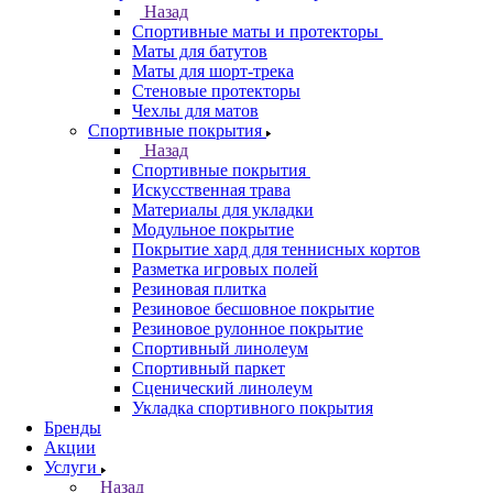
Назад
Спортивные маты и протекторы
Маты для батутов
Маты для шорт-трека
Стеновые протекторы
Чехлы для матов
Спортивные покрытия
Назад
Спортивные покрытия
Искусственная трава
Материалы для укладки
Модульное покрытие
Покрытие хард для теннисных кортов
Разметка игровых полей
Резиновая плитка
Резиновое бесшовное покрытие
Резиновое рулонное покрытие
Спортивный линолеум
Спортивный паркет
Сценический линолеум
Укладка спортивного покрытия
Бренды
Акции
Услуги
Назад