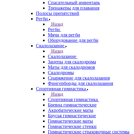
Спасательный инвентарь
Тренажеры для плавания
Полосы препятствий
Регби
Назад
Регби
Мячи для регби
Оборудование для регби
Скалолазание
Назад
Скалолазание
Зацепы для скалодрома
Маты для скалодромов
Скалодромы
Снаряжение для скалолазания
Фингерборды для скалолазания
Спортивная гимнастика
Назад
Спортивная гимнастика
Бревна гимнастические
Акробатические маты
Брусья гимнастические
Гимнастические маты
Гимнастические стенки
Гимнастические страховочные системы