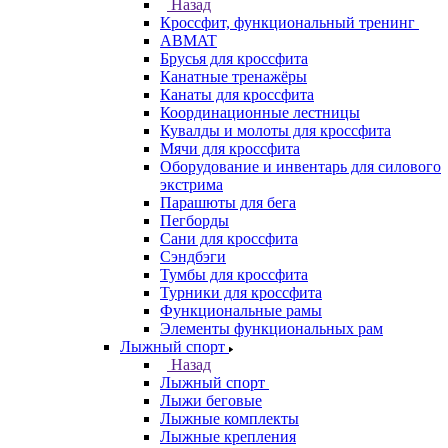
Назад
Кроссфит, функциональный тренинг
ABMAT
Брусья для кроссфита
Канатные тренажёры
Канаты для кроссфита
Координационные лестницы
Кувалды и молоты для кроссфита
Мячи для кроссфита
Оборудование и инвентарь для силового
экстрима
Парашюты для бега
Пегборды
Сани для кроссфита
Сэндбэги
Тумбы для кроссфита
Турники для кроссфита
Функциональные рамы
Элементы функциональных рам
Лыжный спорт
Назад
Лыжный спорт
Лыжи беговые
Лыжные комплекты
Лыжные крепления