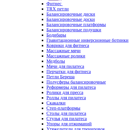
Фитнес
TRX петли
Балансировочные диски
Балансировочные доски
Балансировочные платформы
Балансировочные подушки
Бодибары
Гравитационные инверсионные ботинки
Коврики для фитнеса
Массажные мячи
Массажные ролики
Медболы
Мячи для пилатеса
Перчатки для фитнеса
Петли Береша
Полусферы балансировочные
Реформеры для пилатеса
Ролики для пресса
Роллы для пилатеса
Скакалки
Степ-платформы
Столы для пилатеса
Стулья для пилатеса
Упоры для отжиманий
Утяжелители для тренировок