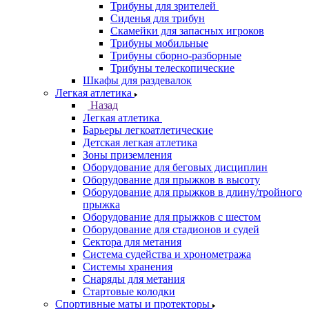
Трибуны для зрителей
Сиденья для трибун
Скамейки для запасных игроков
Трибуны мобильные
Трибуны сборно-разборные
Трибуны телескопические
Шкафы для раздевалок
Легкая атлетика
Назад
Легкая атлетика
Барьеры легкоатлетические
Детская легкая атлетика
Зоны приземления
Оборудование для беговых дисциплин
Оборудование для прыжков в высоту
Оборудование для прыжков в длину/тройного
прыжка
Оборудование для прыжков с шестом
Оборудование для стадионов и судей
Сектора для метания
Система судейства и хронометража
Системы хранения
Снаряды для метания
Стартовые колодки
Спортивные маты и протекторы