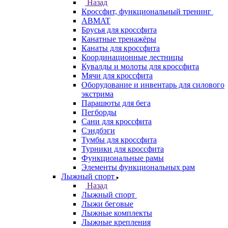
Назад
Кроссфит, функциональный тренинг
ABMAT
Брусья для кроссфита
Канатные тренажёры
Канаты для кроссфита
Координационные лестницы
Кувалды и молоты для кроссфита
Мячи для кроссфита
Оборудование и инвентарь для силового
экстрима
Парашюты для бега
Пегборды
Сани для кроссфита
Сэндбэги
Тумбы для кроссфита
Турники для кроссфита
Функциональные рамы
Элементы функциональных рам
Лыжный спорт
Назад
Лыжный спорт
Лыжи беговые
Лыжные комплекты
Лыжные крепления