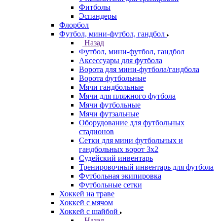
Фитболы
Эспандеры
Флорбол
Футбол, мини-футбол, гандбол
Назад
Футбол, мини-футбол, гандбол
Аксессуары для футбола
Ворота для мини-футбола/гандбола
Ворота футбольные
Мячи гандбольные
Мячи для пляжного футбола
Мячи футбольные
Мячи футзальные
Оборудование для футбольных
стадионов
Сетки для мини футбольных и
гандбольных ворот 3х2
Судейский инвентарь
Тренировочный инвентарь для футбола
Футбольная экипировка
Футбольные сетки
Хоккей на траве
Хоккей с мячом
Хоккей с шайбой
Назад