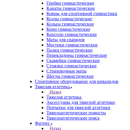
Грибки гимнастические
Канаты гимнастические
Ковры для спортивной гимнастики
Козлы гимнастические
Кольца гимнастические
Кони гимнастические
Консоли гимнастические
Маты для снарядов
Мостики гимнастические
Палки гимнастические
Перекладины гимнастические
Скамейки гимнастические
Стоялки гимнастические
Страховочные маты
Шесты гимнастические
Спортивное оборудование для инвалидов
Тяжелая атлетика
Назад
Тяжелая атлетика
Аксессуары для тяжелой атлетики
Перчатки для тяжелой атлетики
Тяжелоатлетические помосты
Тяжелоатлетические пояса
Фитнес
Назад