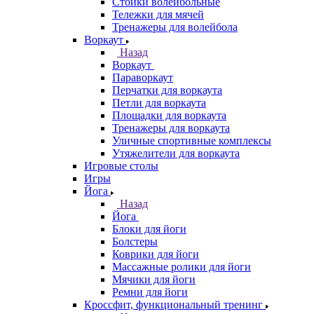
Стойки волейбольные
Тележки для мячей
Тренажеры для волейбола
Воркаут
Назад
Воркаут
Параворкаут
Перчатки для воркаута
Петли для воркаута
Площадки для воркаута
Тренажеры для воркаута
Уличные спортивные комплексы
Утяжелители для воркаута
Игровые столы
Игры
Йога
Назад
Йога
Блоки для йоги
Болстеры
Коврики для йоги
Массажные ролики для йоги
Мячики для йоги
Ремни для йоги
Кроссфит, функциональный тренинг