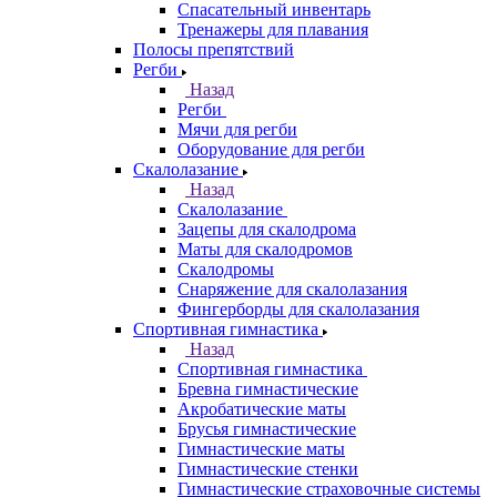
Спасательный инвентарь
Тренажеры для плавания
Полосы препятствий
Регби
Назад
Регби
Мячи для регби
Оборудование для регби
Скалолазание
Назад
Скалолазание
Зацепы для скалодрома
Маты для скалодромов
Скалодромы
Снаряжение для скалолазания
Фингерборды для скалолазания
Спортивная гимнастика
Назад
Спортивная гимнастика
Бревна гимнастические
Акробатические маты
Брусья гимнастические
Гимнастические маты
Гимнастические стенки
Гимнастические страховочные системы