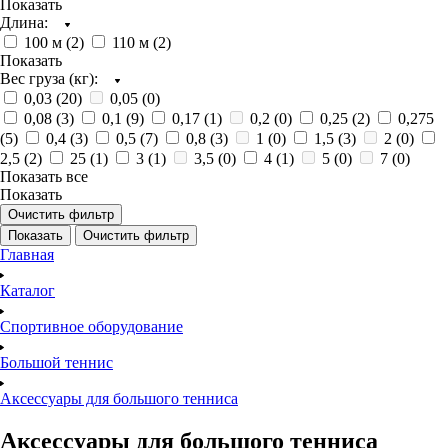
Показать
Длина:
100 м (
2
)
110 м (
2
)
Показать
Вес груза (кг):
0,03 (
20
)
0,05 (
0
)
0,08 (
3
)
0,1 (
9
)
0,17 (
1
)
0,2 (
0
)
0,25 (
2
)
0,275
(
5
)
0,4 (
3
)
0,5 (
7
)
0,8 (
3
)
1 (
0
)
1,5 (
3
)
2 (
0
)
2,5 (
2
)
25 (
1
)
3 (
1
)
3,5 (
0
)
4 (
1
)
5 (
0
)
7 (
0
)
Показать все
Показать
Очистить фильтр
Показать
Очистить фильтр
Главная
Каталог
Спортивное оборудование
Большой теннис
Аксессуары для большого тенниса
Аксессуары для большого тенниса