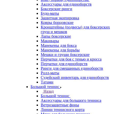
Аксессуары для единоборств
Боксерские ринги
Будо-маты
Защитная экипировка
Ковры борцовские
Кронштейны (подвесы) для боксерских
груш и мешков
Лапы боксерские
Макивары
Манекены для бокса
Манекены для борьбы
Мешки и груши боксерские
Перчатки для боя с тенью и кросса
Перчатки для единоборств
Ринги для смешанных единоборств
Ролл-маты
Судейский инвентарь для единоборств
Татами
Большой теннис
Назад
Большой теннис
Аксессуары для большого тенниса
Ветрозащитные фоны
Линии теннисного корта