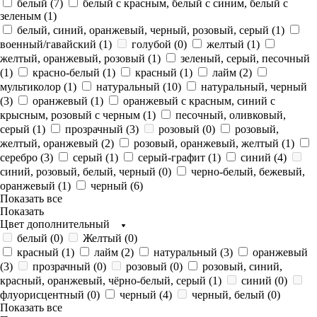
белый (
7
)
белый с красным, белый с синим, белый с
зеленым (
1
)
белый, синий, оранжевый, черный, розовый, серый (
1
)
военный/гавайский (
1
)
голубой (
0
)
желтый (
1
)
желтый, оранжевый, розовый (
1
)
зеленый, серый, песочный
(
1
)
красно-белый (
1
)
красный (
1
)
лайм (
2
)
мультиколор (
1
)
натуральный (
10
)
натуральный, черный
(
3
)
оранжевый (
1
)
оранжевый с красным, синий с
крысным, розовый с черным (
1
)
песочный, оливковый,
серый (
1
)
прозрачный (
3
)
розовый (
0
)
розовый,
желтый, оранжевый (
2
)
розовый, оранжевый, желтый (
1
)
серебро (
3
)
серый (
1
)
серый-графит (
1
)
синий (
4
)
синий, розовый, белый, черный (
0
)
черно-белый, бежевый,
оранжевый (
1
)
черный (
6
)
Показать все
Показать
Цвет дополнительный
белый (
0
)
Желтый (
0
)
красный (
1
)
лайм (
2
)
натуральный (
3
)
оранжевый
(
3
)
прозрачный (
0
)
розовый (
0
)
розовый, синий,
красный, оранжевый, чёрно-белый, серый (
1
)
синий (
0
)
флуорисцентный (
0
)
черный (
4
)
черный, белый (
0
)
Показать все