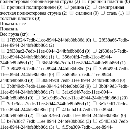
полиэстеровая сополимерная струна (
2
)
прочный пластик (
0
)
прочный полипропилен (
0
)
резина (
2
)
семигранная
жесткая полиэстеровая струна (
2
)
силикон (
0
)
сталь (
1
)
толстый пластик (
0
)
Показать все
Показать
Вес груза (кг):
17f59224-7edb-11ee-8944-244bfe8bb86d (
0
)
2f638a66-7edb-
11ee-8944-244bfe8bb86d (
2
)
2f638ac2-7edb-11ee-8944-244bfe8bb86d (
0
)
2f638ae5-7edb-
11ee-8944-244bfe8bb86d (
1
)
356a0ffd-7edb-11ee-8944-
244bfe8bb86d (
1
)
3b8f498d-7edb-11ee-8944-244bfe8bb86d (
1
)
3b8f4996-7edb-11ee-8944-244bfe8bb86d (
3
)
3b8f499d-7edb-
11ee-8944-244bfe8bb86d (
0
)
3b8f49a5-7edb-11ee-8944-
244bfe8bb86d (
0
)
3b8f49c8-7edb-11ee-8944-244bfe8bb86d (
0
)
3b8f49cb-7edb-11ee-8944-244bfe8bb86d (
9
)
3b8f49d3-7edb-
11ee-8944-244bfe8bb86d (
7
)
3e1c9d4f-7edc-11ee-8944-
244bfe8bb86d (
0
)
3e1c9d9e-7edc-11ee-8944-244bfe8bb86d (
20
)
3e1c9daa-7edc-11ee-8944-244bfe8bb86d (
1
)
3e1c9df1-7edc-
11ee-8944-244bfe8bb86d (
5
)
41bdb41d-7edb-11ee-8944-
244bfe8bb86d (
2
)
6dd879ed-7edb-11ee-8944-244bfe8bb86d (
0
)
be7a38c7-7edb-11ee-8944-244bfe8bb86d (
3
)
c5483ab3-7edb-
11ee-8944-244bfe8bb86d (
3
)
f15ba309-7edb-11ee-8944-