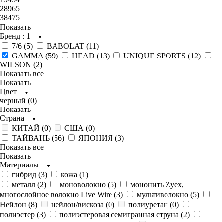
28965
38475
Показать
Бренд
: 1
7/6 (
5
)
BABOLAT (
11
)
GAMMA (
59
)
HEAD (
13
)
UNIQUE SPORTS (
12
)
WILSON (
2
)
Показать все
Показать
Цвет
черный (
0
)
Показать
Страна
КИТАЙ (
0
)
США (
0
)
ТАЙВАНЬ (
56
)
ЯПОНИЯ (
3
)
Показать все
Показать
Материалы
гибрид (
3
)
кожа (
1
)
металл (
2
)
моноволокно (
5
)
мононить Zyex,
многослойное волокно Live Wire (
3
)
мультиволокно (
5
)
Нейлон (
8
)
нейлон/вискоза (
0
)
полиуретан (
0
)
полиэстер (
3
)
полиэстеровая семигранная струна (
2
)