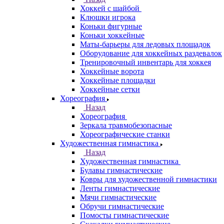
Хоккей с шайбой
Клюшки игрока
Коньки фигурные
Коньки хоккейные
Маты-барьеры для ледовых площадок
Оборудование для хоккейных раздевалок
Тренировочный инвентарь для хоккея
Хоккейные ворота
Хоккейные площадки
Хоккейные сетки
Хореография
Назад
Хореография
Зеркала травмобезопасные
Хореографические станки
Художественная гимнастика
Назад
Художественная гимнастика
Булавы гимнастические
Ковры для художественной гимнастики
Ленты гимнастические
Мячи гимнастические
Обручи гимнастические
Помосты гимнастические