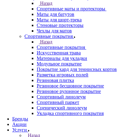
Назад
Спортивные маты и протекторы
Маты для батутов
Маты для шорт-трека
Стеновые протекторы
Чехлы для матов
Спортивные покрытия
Назад
Спортивные покрытия
Искусственная трава
Материалы для укладки
Модульное покрытие
Покрытие хард для теннисных кортов
Разметка игровых полей
Резиновая плитка
Резиновое бесшовное покрытие
Резиновое рулонное покрытие
Спортивный линолеум
Спортивный паркет
Сценический линолеум
Укладка спортивного покрытия
Бренды
Акции
Услуги
Назад