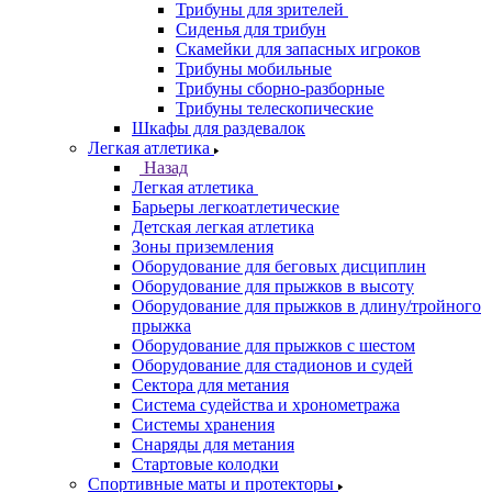
Трибуны для зрителей
Сиденья для трибун
Скамейки для запасных игроков
Трибуны мобильные
Трибуны сборно-разборные
Трибуны телескопические
Шкафы для раздевалок
Легкая атлетика
Назад
Легкая атлетика
Барьеры легкоатлетические
Детская легкая атлетика
Зоны приземления
Оборудование для беговых дисциплин
Оборудование для прыжков в высоту
Оборудование для прыжков в длину/тройного
прыжка
Оборудование для прыжков с шестом
Оборудование для стадионов и судей
Сектора для метания
Система судейства и хронометража
Системы хранения
Снаряды для метания
Стартовые колодки
Спортивные маты и протекторы