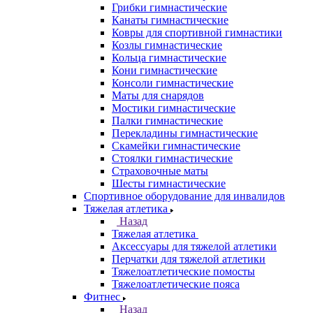
Грибки гимнастические
Канаты гимнастические
Ковры для спортивной гимнастики
Козлы гимнастические
Кольца гимнастические
Кони гимнастические
Консоли гимнастические
Маты для снарядов
Мостики гимнастические
Палки гимнастические
Перекладины гимнастические
Скамейки гимнастические
Стоялки гимнастические
Страховочные маты
Шесты гимнастические
Спортивное оборудование для инвалидов
Тяжелая атлетика
Назад
Тяжелая атлетика
Аксессуары для тяжелой атлетики
Перчатки для тяжелой атлетики
Тяжелоатлетические помосты
Тяжелоатлетические пояса
Фитнес
Назад