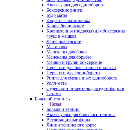
Аксессуары для единоборств
Боксерские ринги
Будо-маты
Защитная экипировка
Ковры борцовские
Кронштейны (подвесы) для боксерских
груш и мешков
Лапы боксерские
Макивары
Манекены для бокса
Манекены для борьбы
Мешки и груши боксерские
Перчатки для боя с тенью и кросса
Перчатки для единоборств
Ринги для смешанных единоборств
Ролл-маты
Судейский инвентарь для единоборств
Татами
Большой теннис
Назад
Большой теннис
Аксессуары для большого тенниса
Ветрозащитные фоны
Линии теннисного корта