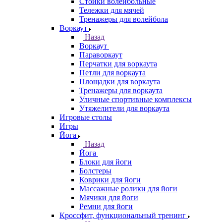
Стойки волейбольные
Тележки для мячей
Тренажеры для волейбола
Воркаут
Назад
Воркаут
Параворкаут
Перчатки для воркаута
Петли для воркаута
Площадки для воркаута
Тренажеры для воркаута
Уличные спортивные комплексы
Утяжелители для воркаута
Игровые столы
Игры
Йога
Назад
Йога
Блоки для йоги
Болстеры
Коврики для йоги
Массажные ролики для йоги
Мячики для йоги
Ремни для йоги
Кроссфит, функциональный тренинг