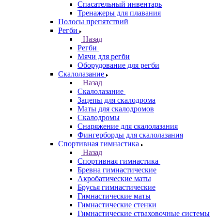
Спасательный инвентарь
Тренажеры для плавания
Полосы препятствий
Регби
Назад
Регби
Мячи для регби
Оборудование для регби
Скалолазание
Назад
Скалолазание
Зацепы для скалодрома
Маты для скалодромов
Скалодромы
Снаряжение для скалолазания
Фингерборды для скалолазания
Спортивная гимнастика
Назад
Спортивная гимнастика
Бревна гимнастические
Акробатические маты
Брусья гимнастические
Гимнастические маты
Гимнастические стенки
Гимнастические страховочные системы