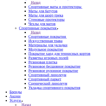
Назад
Спортивные маты и протекторы
Маты для батутов
Маты для шорт-трека
Стеновые протекторы
Чехлы для матов
Спортивные покрытия
Назад
Спортивные покрытия
Искусственная трава
Материалы для укладки
Модульное покрытие
Покрытие хард для теннисных кортов
Разметка игровых полей
Резиновая плитка
Резиновое бесшовное покрытие
Резиновое рулонное покрытие
Спортивный линолеум
Спортивный паркет
Сценический линолеум
Укладка спортивного покрытия
Бренды
Акции
Услуги
Назад