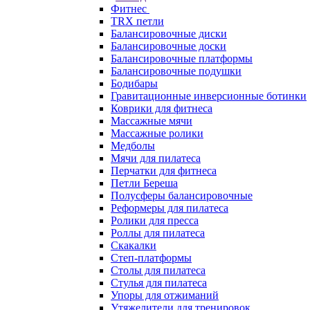
Фитнес
TRX петли
Балансировочные диски
Балансировочные доски
Балансировочные платформы
Балансировочные подушки
Бодибары
Гравитационные инверсионные ботинки
Коврики для фитнеса
Массажные мячи
Массажные ролики
Медболы
Мячи для пилатеса
Перчатки для фитнеса
Петли Береша
Полусферы балансировочные
Реформеры для пилатеса
Ролики для пресса
Роллы для пилатеса
Скакалки
Степ-платформы
Столы для пилатеса
Стулья для пилатеса
Упоры для отжиманий
Утяжелители для тренировок