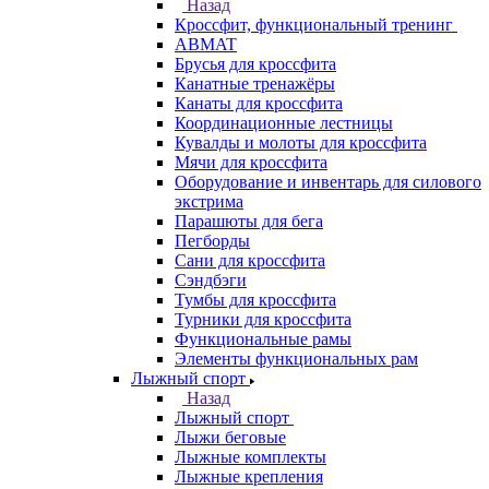
Назад
Кроссфит, функциональный тренинг
ABMAT
Брусья для кроссфита
Канатные тренажёры
Канаты для кроссфита
Координационные лестницы
Кувалды и молоты для кроссфита
Мячи для кроссфита
Оборудование и инвентарь для силового
экстрима
Парашюты для бега
Пегборды
Сани для кроссфита
Сэндбэги
Тумбы для кроссфита
Турники для кроссфита
Функциональные рамы
Элементы функциональных рам
Лыжный спорт
Назад
Лыжный спорт
Лыжи беговые
Лыжные комплекты
Лыжные крепления