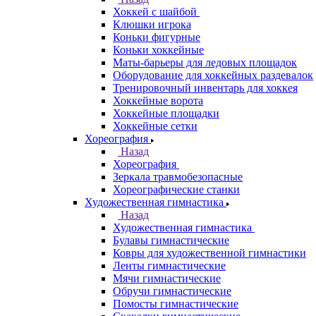
Хоккей с шайбой
Клюшки игрока
Коньки фигурные
Коньки хоккейные
Маты-барьеры для ледовых площадок
Оборудование для хоккейных раздевалок
Тренировочный инвентарь для хоккея
Хоккейные ворота
Хоккейные площадки
Хоккейные сетки
Хореография
Назад
Хореография
Зеркала травмобезопасные
Хореографические станки
Художественная гимнастика
Назад
Художественная гимнастика
Булавы гимнастические
Ковры для художественной гимнастики
Ленты гимнастические
Мячи гимнастические
Обручи гимнастические
Помосты гимнастические