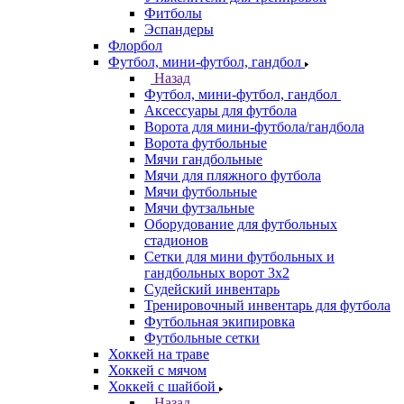
Фитболы
Эспандеры
Флорбол
Футбол, мини-футбол, гандбол
Назад
Футбол, мини-футбол, гандбол
Аксессуары для футбола
Ворота для мини-футбола/гандбола
Ворота футбольные
Мячи гандбольные
Мячи для пляжного футбола
Мячи футбольные
Мячи футзальные
Оборудование для футбольных
стадионов
Сетки для мини футбольных и
гандбольных ворот 3х2
Судейский инвентарь
Тренировочный инвентарь для футбола
Футбольная экипировка
Футбольные сетки
Хоккей на траве
Хоккей с мячом
Хоккей с шайбой
Назад